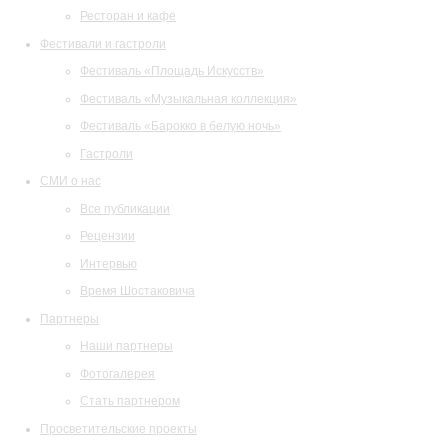
Ресторан и кафе
Фестивали и гастроли
Фестиваль «Площадь Искусств»
Фестиваль «Музыкальная коллекция»
Фестиваль «Барокко в белую ночь»
Гастроли
СМИ о нас
Все публикации
Рецензии
Интервью
Время Шостаковича
Партнеры
Наши партнеры
Фотогалерея
Стать партнером
Просветительские проекты