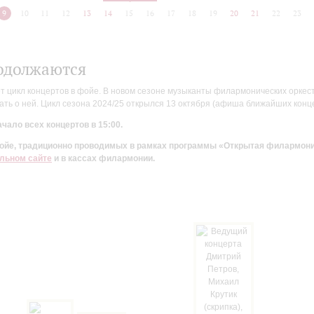
9
10
11
12
13
14
15
16
17
18
19
20
21
22
23
одолжаются
цикл концертов в фойе. В новом сезоне музыканты филармонических оркестр
ть о ней. Цикл сезона 2024/25 открылся 13 октября (афиша ближайших конц
чало всех концертов в 15:00.
 фойе, традиционно проводимых в рамках программы «Открытая филармон
льном сайте
и в кассах филармонии.