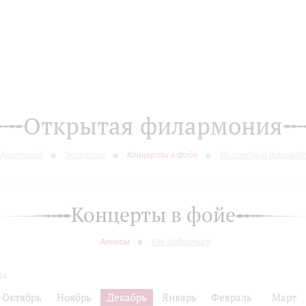
Открытая филармония
Музиторий
Экскурсии
Концерты в фойе
Волшебный дирижаб
Концерты в фойе
Анонсы
Как добраться
24
Октябрь
Ноябрь
Декабрь
Январь
Февраль
Март