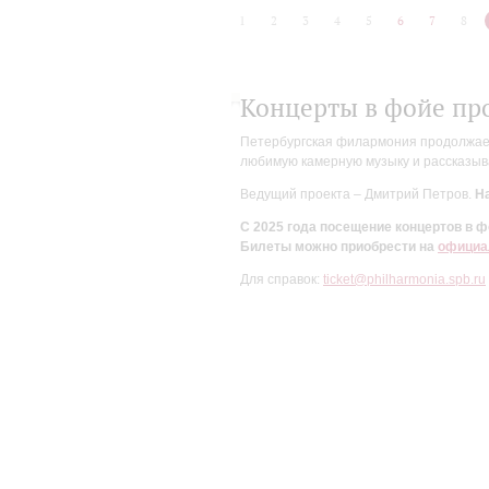
1
2
3
4
5
6
7
8
Концерты в фойе пр
Петербургская филармония продолжает 
любимую камерную музыку и рассказыва
Ведущий проекта – Дмитрий Петров.
На
С 2025 года посещение концертов в
Билеты можно приобрести на
официа
Для справок:
ticket@philharmonia.spb.ru