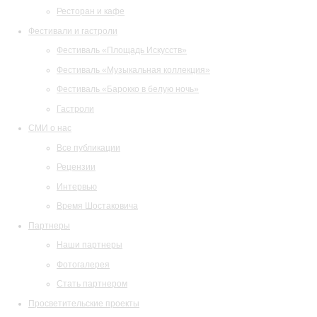
Ресторан и кафе
Фестивали и гастроли
Фестиваль «Площадь Искусств»
Фестиваль «Музыкальная коллекция»
Фестиваль «Барокко в белую ночь»
Гастроли
СМИ о нас
Все публикации
Рецензии
Интервью
Время Шостаковича
Партнеры
Наши партнеры
Фотогалерея
Стать партнером
Просветительские проекты