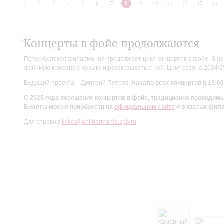
1
2
3
4
5
6
7
8
9
10
11
12
13
14
Концерты в фойе продолжаются
Петербургская филармония продолжает цикл концертов в фойе. В но
любимую камерную музыку и рассказывать о ней. Цикл сезона 2024/
Ведущий проекта – Дмитрий Петров.
Начало всех концертов в 15:00
С 2025 года посещение концертов в фойе, традиционно проводи
Билеты можно приобрести на
официальном сайте
и в кассах фил
Для справок:
ticket@philharmonia.spb.ru