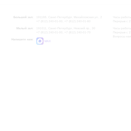
Большой зал:
191186, Санкт-Петербург, Михайловская ул., 2
Часы работы
+7 (812) 240-01-00, +7 (812) 240-01-80
Перерыв с 1
Малый зал:
191011, Санкт-Петербург, Невский пр., 30
Часы работы
+7 (812) 240-01-00, +7 (812) 240-01-70
Перерыв с 1
Вопросы на
Напишите нам:
MAX