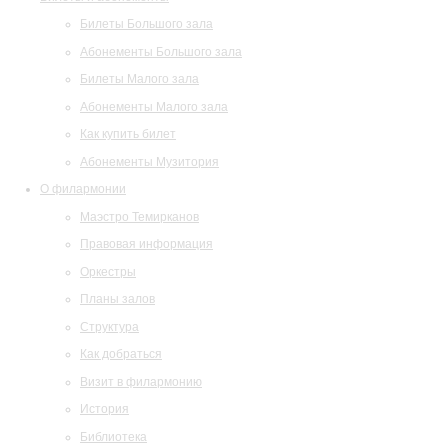
Билеты Большого зала
Абонементы Большого зала
Билеты Малого зала
Абонементы Малого зала
Как купить билет
Абонементы Музитория
О филармонии
Маэстро Темирканов
Правовая информация
Оркестры
Планы залов
Структура
Как добраться
Визит в филармонию
История
Библиотека