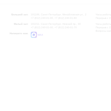
Большой зал:
191186, Санкт-Петербург, Михайловская ул., 2
Часы работы
+7 (812) 240-01-00, +7 (812) 240-01-80
Перерыв с 1
Малый зал:
191011, Санкт-Петербург, Невский пр., 30
Часы работы
+7 (812) 240-01-00, +7 (812) 240-01-70
Перерыв с 1
Вопросы на
Напишите нам:
MAX