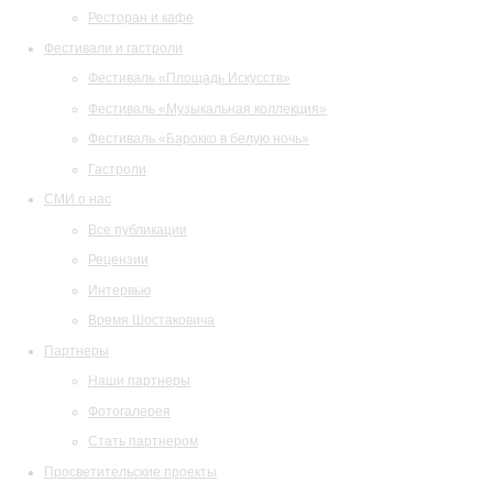
Ресторан и кафе
Фестивали и гастроли
Фестиваль «Площадь Искусств»
Фестиваль «Музыкальная коллекция»
Фестиваль «Барокко в белую ночь»
Гастроли
СМИ о нас
Все публикации
Рецензии
Интервью
Время Шостаковича
Партнеры
Наши партнеры
Фотогалерея
Стать партнером
Просветительские проекты