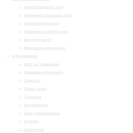
Билеты Большого зала
Абонементы Большого зала
Билеты Малого зала
Абонементы Малого зала
Как купить билет
Абонементы Музитория
О филармонии
Маэстро Темирканов
Правовая информация
Оркестры
Планы залов
Структура
Как добраться
Визит в филармонию
История
Библиотека