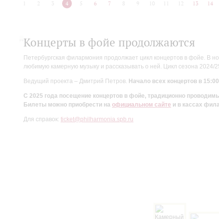
1
2
3
4
5
6
7
8
9
10
11
12
13
14
Концерты в фойе продолжаются
Петербургская филармония продолжает цикл концертов в фойе. В но
любимую камерную музыку и рассказывать о ней. Цикл сезона 2024/
Ведущий проекта – Дмитрий Петров.
Начало всех концертов в 15:00
С 2025 года посещение концертов в фойе, традиционно проводи
Билеты можно приобрести на
официальном сайте
и в кассах фил
Для справок:
ticket@philharmonia.spb.ru