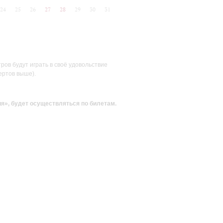
24
25
26
27
28
29
30
31
ов будут играть в своё удовольствие
ертов выше).
ия»
, будет осуществляться по билетам.