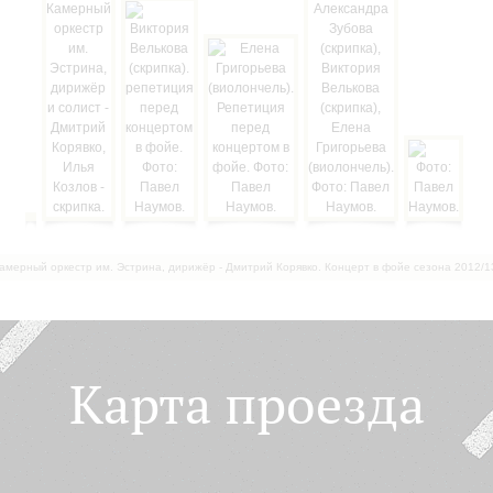
амерный оркестр им. Эстрина, дирижёр - Дмитрий Корявко. Концерт в фойе сезона 2012/1
Карта проезда