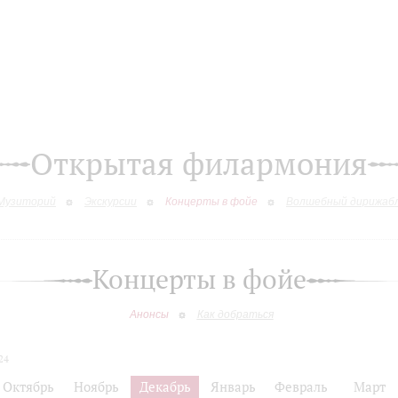
Открытая филармония
Музиторий
Экскурсии
Концерты в фойе
Волшебный дирижаб
Концерты в фойе
Анонсы
Как добраться
24
Октябрь
Ноябрь
Декабрь
Январь
Февраль
Март