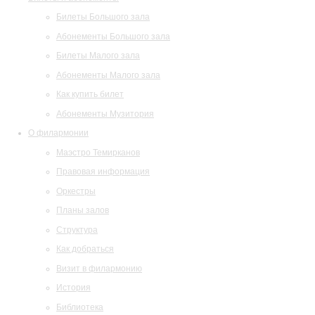
Билеты Большого зала
Абонементы Большого зала
Билеты Малого зала
Абонементы Малого зала
Как купить билет
Абонементы Музитория
О филармонии
Маэстро Темирканов
Правовая информация
Оркестры
Планы залов
Структура
Как добраться
Визит в филармонию
История
Библиотека