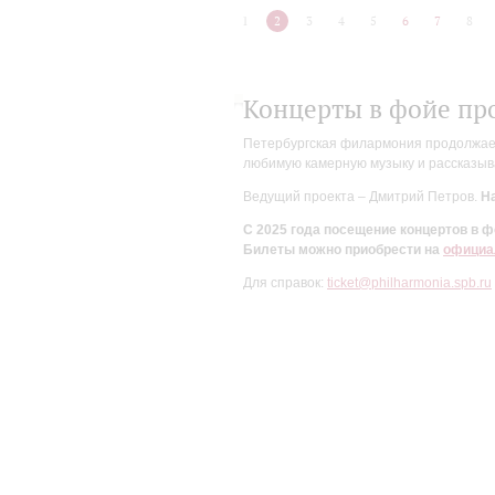
1
2
3
4
5
6
7
8
Концерты в фойе пр
Петербургская филармония продолжает 
любимую камерную музыку и рассказыва
Ведущий проекта – Дмитрий Петров.
На
С 2025 года посещение концертов в
Билеты можно приобрести на
официа
Для справок:
ticket@philharmonia.spb.ru