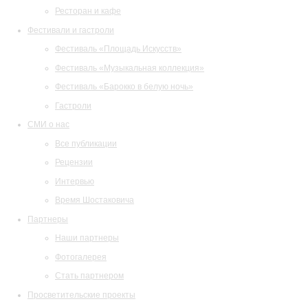
Ресторан и кафе
Фестивали и гастроли
Фестиваль «Площадь Искусств»
Фестиваль «Музыкальная коллекция»
Фестиваль «Барокко в белую ночь»
Гастроли
СМИ о нас
Все публикации
Рецензии
Интервью
Время Шостаковича
Партнеры
Наши партнеры
Фотогалерея
Стать партнером
Просветительские проекты