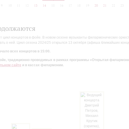
9
10
11
12
13
14
15
16
17
18
19
20
21
22
23
одолжаются
цикл концертов в фойе. В новом сезоне музыканты филармонических оркестр
ть о ней. Цикл сезона 2024/25 открылся 13 октября (афиша ближайших конц
чало всех концертов в 15:00.
 фойе, традиционно проводимых в рамках программы «Открытая филармон
льном сайте
и в кассах филармонии.