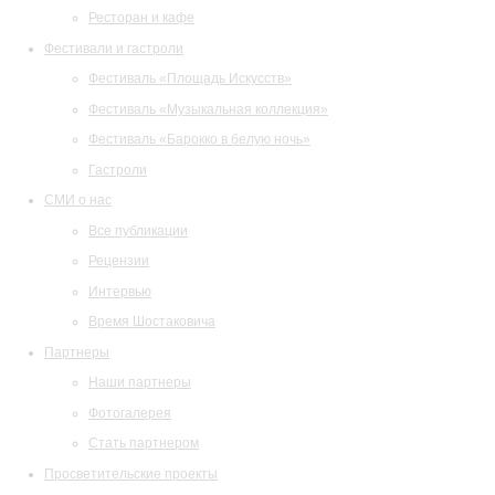
Ресторан и кафе
Фестивали и гастроли
Фестиваль «Площадь Искусств»
Фестиваль «Музыкальная коллекция»
Фестиваль «Барокко в белую ночь»
Гастроли
СМИ о нас
Все публикации
Рецензии
Интервью
Время Шостаковича
Партнеры
Наши партнеры
Фотогалерея
Стать партнером
Просветительские проекты