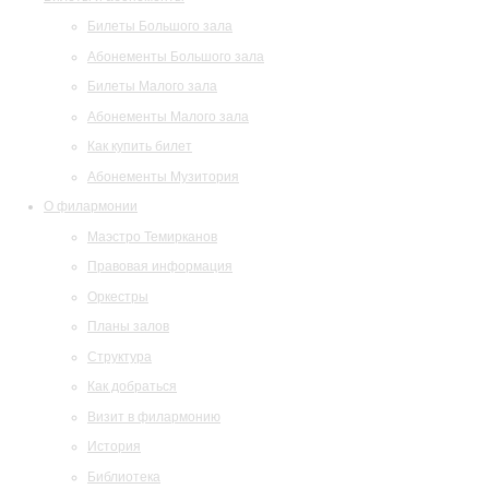
Билеты Большого зала
Абонементы Большого зала
Билеты Малого зала
Абонементы Малого зала
Как купить билет
Абонементы Музитория
О филармонии
Маэстро Темирканов
Правовая информация
Оркестры
Планы залов
Структура
Как добраться
Визит в филармонию
История
Библиотека