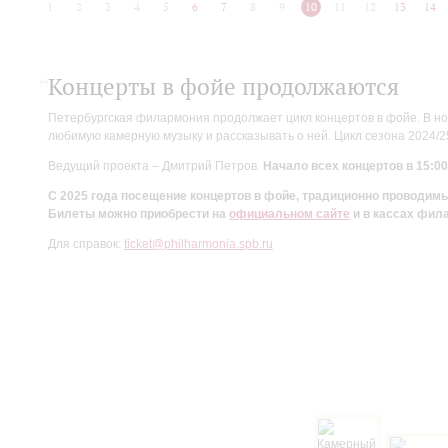
1
2
3
4
5
6
7
8
9
10
11
12
13
14
Концерты в фойе продолжаются
Петербургская филармония продолжает цикл концертов в фойе. В но
любимую камерную музыку и рассказывать о ней. Цикл сезона 2024/
Ведущий проекта – Дмитрий Петров.
Начало всех концертов в 15:00
С 2025 года посещение концертов в фойе, традиционно проводи
Билеты можно приобрести на
официальном сайте
и в кассах фил
Для справок:
ticket@philharmonia.spb.ru