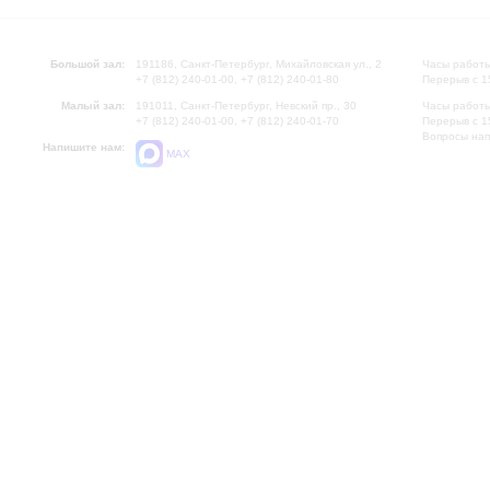
Большой зал:
191186, Санкт-Петербург, Михайловская ул., 2
Часы работы
+7 (812) 240-01-00, +7 (812) 240-01-80
Перерыв с 1
Малый зал:
191011, Санкт-Петербург, Невский пр., 30
Часы работы
+7 (812) 240-01-00, +7 (812) 240-01-70
Перерыв с 1
Вопросы на
Напишите нам:
MAX