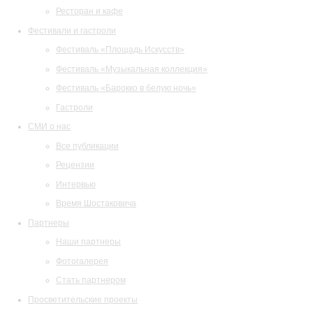
Ресторан и кафе
Фестивали и гастроли
Фестиваль «Площадь Искусств»
Фестиваль «Музыкальная коллекция»
Фестиваль «Барокко в белую ночь»
Гастроли
СМИ о нас
Все публикации
Рецензии
Интервью
Время Шостаковича
Партнеры
Наши партнеры
Фотогалерея
Стать партнером
Просветительские проекты