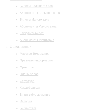
Билеты Большого зала
Абонементы Большого зала
Билеты Малого зала
Абонементы Малого зала
Как купить билет
Абонементы Музитория
О филармонии
Маэстро Темирканов
Правовая информация
Оркестры
Планы залов
Структура
Как добраться
Визит в филармонию
История
Библиотека