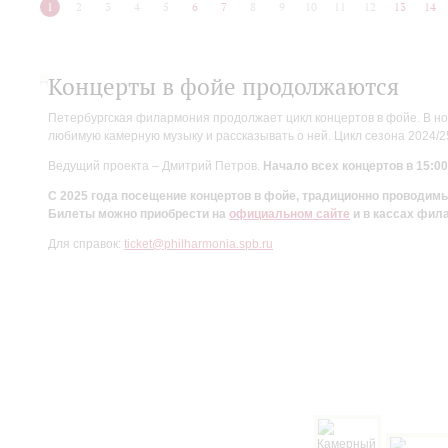
1
2
3
4
5
6
7
8
9
10
11
12
13
14
Концерты в фойе продолжаются
Петербургская филармония продолжает цикл концертов в фойе. В но
любимую камерную музыку и рассказывать о ней. Цикл сезона 2024/
Ведущий проекта – Дмитрий Петров.
Начало всех концертов в 15:00
С 2025 года посещение концертов в фойе, традиционно проводи
Билеты можно приобрести на
официальном сайте
и в кассах фил
Для справок:
ticket@philharmonia.spb.ru