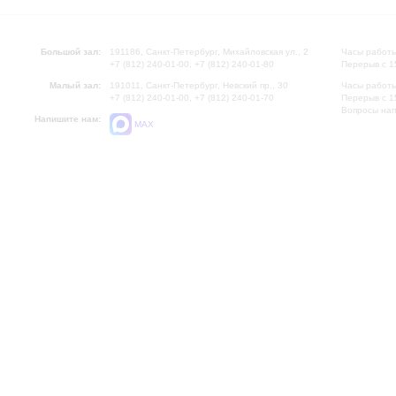
Большой зал:
191186, Санкт-Петербург, Михайловская ул., 2
Часы работы
+7 (812) 240-01-00, +7 (812) 240-01-80
Перерыв с 1
Малый зал:
191011, Санкт-Петербург, Невский пр., 30
Часы работы
+7 (812) 240-01-00, +7 (812) 240-01-70
Перерыв с 1
Вопросы на
Напишите нам:
MAX