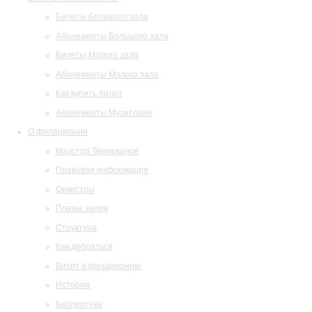
Билеты Большого зала
Абонементы Большого зала
Билеты Малого зала
Абонементы Малого зала
Как купить билет
Абонементы Музитория
О филармонии
Маэстро Темирканов
Правовая информация
Оркестры
Планы залов
Структура
Как добраться
Визит в филармонию
История
Библиотека