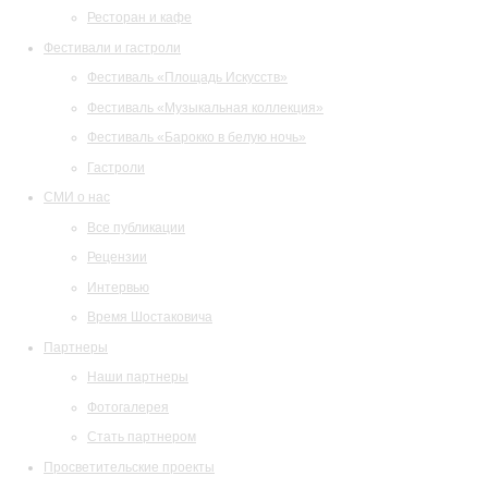
Ресторан и кафе
Фестивали и гастроли
Фестиваль «Площадь Искусств»
Фестиваль «Музыкальная коллекция»
Фестиваль «Барокко в белую ночь»
Гастроли
СМИ о нас
Все публикации
Рецензии
Интервью
Время Шостаковича
Партнеры
Наши партнеры
Фотогалерея
Стать партнером
Просветительские проекты