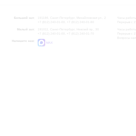
Большой зал:
191186, Санкт-Петербург, Михайловская ул., 2
Часы работы
+7 (812) 240-01-00, +7 (812) 240-01-80
Перерыв с 1
Малый зал:
191011, Санкт-Петербург, Невский пр., 30
Часы работы
+7 (812) 240-01-00, +7 (812) 240-01-70
Перерыв с 1
Вопросы на
Напишите нам:
MAX