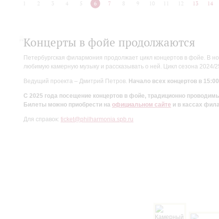
1
2
3
4
5
6
7
8
9
10
11
12
13
14
Концерты в фойе продолжаются
Петербургская филармония продолжает цикл концертов в фойе. В но
любимую камерную музыку и рассказывать о ней. Цикл сезона 2024/
Ведущий проекта – Дмитрий Петров.
Начало всех концертов в 15:00
С 2025 года посещение концертов в фойе, традиционно проводи
Билеты можно приобрести на
официальном сайте
и в кассах фил
Для справок:
ticket@philharmonia.spb.ru