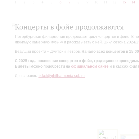
1
2
3
4
5
6
7
8
9
10
11
12
13
14
Концерты в фойе продолжаются
Петербургская филармония продолжает цикл концертов в фойе. В но
любимую камерную музыку и рассказывать о ней. Цикл сезона 2024/
Ведущий проекта – Дмитрий Петров.
Начало всех концертов в 15:00
С 2025 года посещение концертов в фойе, традиционно проводи
Билеты можно приобрести на
официальном сайте
и в кассах фил
Для справок:
ticket@philharmonia.spb.ru