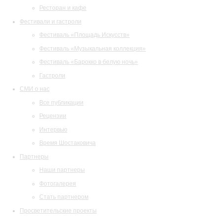
Ресторан и кафе
Фестивали и гастроли
Фестиваль «Площадь Искусств»
Фестиваль «Музыкальная коллекция»
Фестиваль «Барокко в белую ночь»
Гастроли
СМИ о нас
Все публикации
Рецензии
Интервью
Время Шостаковича
Партнеры
Наши партнеры
Фотогалерея
Стать партнером
Просветительские проекты