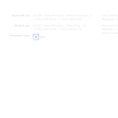
Большой зал:
191186, Санкт-Петербург, Михайловская ул., 2
Часы работы
+7 (812) 240-01-00, +7 (812) 240-01-80
Перерыв с 1
Малый зал:
191011, Санкт-Петербург, Невский пр., 30
Часы работы
+7 (812) 240-01-00, +7 (812) 240-01-70
Перерыв с 1
Вопросы на
Напишите нам:
MAX