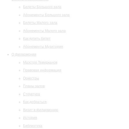
Билеты Большого зала
Абонементы Большого зала
Билеты Малого зала
Абонементы Малого зала
Как купить билет
Абонементы Музитория
О филармонии
Маэстро Темирканов
Правовая информация
Оркестры
Планы залов
Структура
Как добраться
Визит в филармонию
История
Библиотека