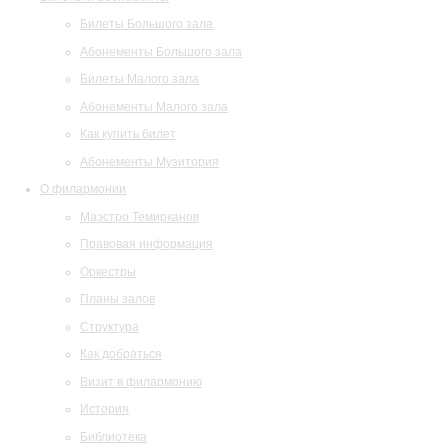
Билеты Большого зала
Абонементы Большого зала
Билеты Малого зала
Абонементы Малого зала
Как купить билет
Абонементы Музитория
О филармонии
Маэстро Темирканов
Правовая информация
Оркестры
Планы залов
Структура
Как добраться
Визит в филармонию
История
Библиотека