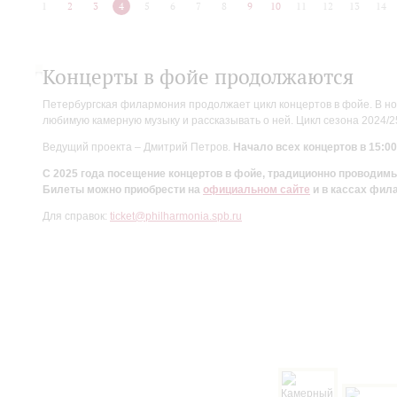
1
2
3
4
5
6
7
8
9
10
11
12
13
14
Концерты в фойе продолжаются
Петербургская филармония продолжает цикл концертов в фойе. В но
любимую камерную музыку и рассказывать о ней. Цикл сезона 2024/
Ведущий проекта – Дмитрий Петров.
Начало всех концертов в 15:00
С 2025 года посещение концертов в фойе, традиционно проводи
Билеты можно приобрести на
официальном сайте
и в кассах фил
Для справок:
ticket@philharmonia.spb.ru