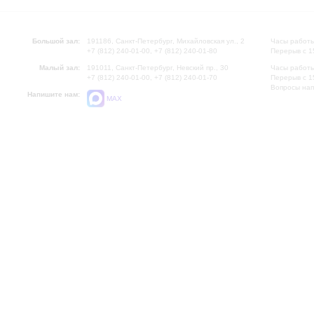
Большой зал:
191186, Санкт-Петербург, Михайловская ул., 2
Часы работы
+7 (812) 240-01-00, +7 (812) 240-01-80
Перерыв с 1
Малый зал:
191011, Санкт-Петербург, Невский пр., 30
Часы работы
+7 (812) 240-01-00, +7 (812) 240-01-70
Перерыв с 1
Вопросы на
Напишите нам:
MAX