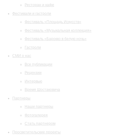
Ресторан и кафе
Фестивали и гастроли
Фестиваль «Площадь Искусств»
Фестиваль «Музыкальная коллекция»
Фестиваль «Барокко в белую ночь»
Гастроли
СМИ о нас
Все публикации
Рецензии
Интервью
Время Шостаковича
Партнеры
Наши партнеры
Фотогалерея
Стать партнером
Просветительские проекты