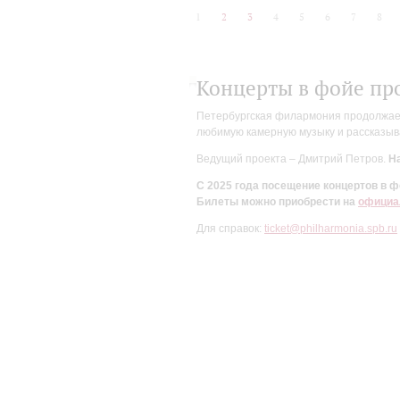
1
2
3
4
5
6
7
8
Концерты в фойе пр
Петербургская филармония продолжает 
любимую камерную музыку и рассказыва
Ведущий проекта – Дмитрий Петров.
На
С 2025 года посещение концертов в
Билеты можно приобрести на
официа
Для справок:
ticket@philharmonia.spb.ru