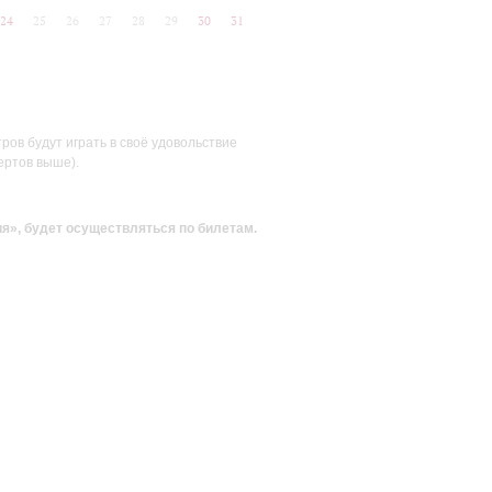
24
25
26
27
28
29
30
31
ов будут играть в своё удовольствие
ертов выше).
ия»
, будет осуществляться по билетам.