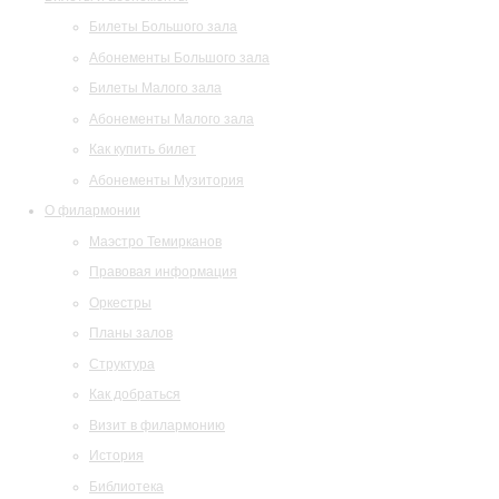
Билеты Большого зала
Абонементы Большого зала
Билеты Малого зала
Абонементы Малого зала
Как купить билет
Абонементы Музитория
О филармонии
Маэстро Темирканов
Правовая информация
Оркестры
Планы залов
Структура
Как добраться
Визит в филармонию
История
Библиотека