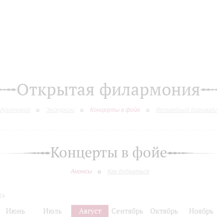
Открытая филармония
Музиторий
Экскурсии
Концерты в фойе
Волшебный дирижаб
Концерты в фойе
Анонсы
Как добраться
24
Июнь
Июль
Август
Сентябрь
Октябрь
Ноябрь