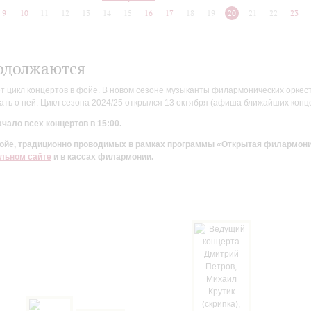
9
10
11
12
13
14
15
16
17
18
19
20
21
22
23
одолжаются
цикл концертов в фойе. В новом сезоне музыканты филармонических оркестр
ть о ней. Цикл сезона 2024/25 открылся 13 октября (афиша ближайших конц
чало всех концертов в 15:00.
 фойе, традиционно проводимых в рамках программы «Открытая филармон
льном сайте
и в кассах филармонии.