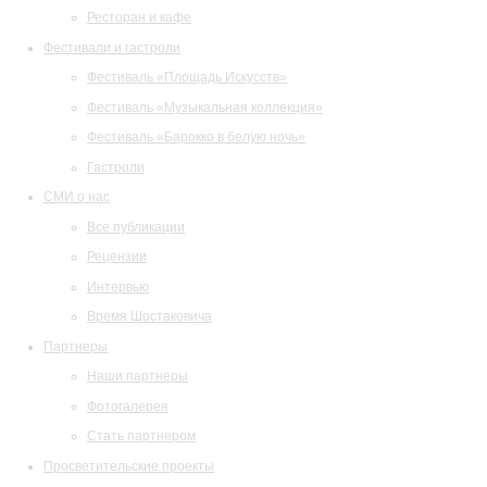
Ресторан и кафе
Фестивали и гастроли
Фестиваль «Площадь Искусств»
Фестиваль «Музыкальная коллекция»
Фестиваль «Барокко в белую ночь»
Гастроли
СМИ о нас
Все публикации
Рецензии
Интервью
Время Шостаковича
Партнеры
Наши партнеры
Фотогалерея
Стать партнером
Просветительские проекты