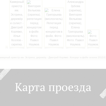
амерный оркестр им. Эстрина, дирижёр - Дмитрий Корявко. Концерт в фойе сезона 2012/1
Карта проезда