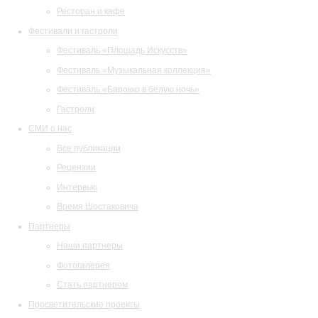
Ресторан и кафе
Фестивали и гастроли
Фестиваль «Площадь Искусств»
Фестиваль «Музыкальная коллекция»
Фестиваль «Барокко в белую ночь»
Гастроли
СМИ о нас
Все публикации
Рецензии
Интервью
Время Шостаковича
Партнеры
Наши партнеры
Фотогалерея
Стать партнером
Просветительские проекты