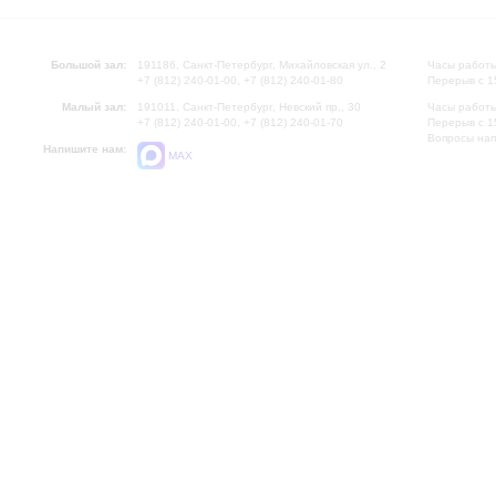
Большой зал:
191186, Санкт-Петербург, Михайловская ул., 2
Часы работы
+7 (812) 240-01-00, +7 (812) 240-01-80
Перерыв с 1
Малый зал:
191011, Санкт-Петербург, Невский пр., 30
Часы работы
+7 (812) 240-01-00, +7 (812) 240-01-70
Перерыв с 1
Вопросы на
Напишите нам:
MAX