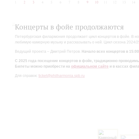
1
2
3
4
5
6
7
8
9
10
11
12
13
14
Концерты в фойе продолжаются
Петербургская филармония продолжает цикл концертов в фойе. В но
любимую камерную музыку и рассказывать о ней. Цикл сезона 2024/
Ведущий проекта – Дмитрий Петров.
Начало всех концертов в 15:00
С 2025 года посещение концертов в фойе, традиционно проводи
Билеты можно приобрести на
официальном сайте
и в кассах фил
Для справок:
ticket@philharmonia.spb.ru