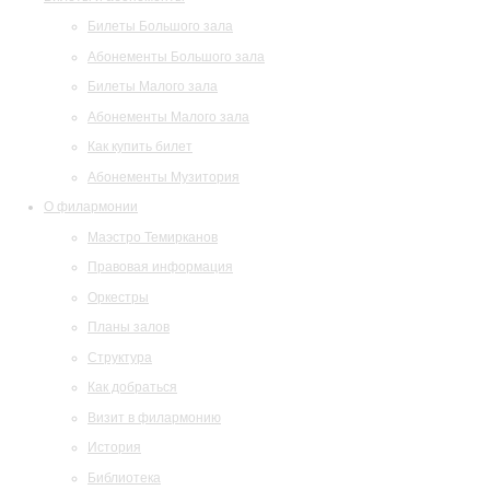
Билеты Большого зала
Абонементы Большого зала
Билеты Малого зала
Абонементы Малого зала
Как купить билет
Абонементы Музитория
О филармонии
Маэстро Темирканов
Правовая информация
Оркестры
Планы залов
Структура
Как добраться
Визит в филармонию
История
Библиотека