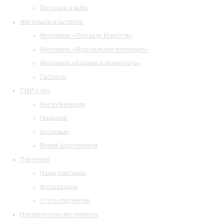
Ресторан и кафе
Фестивали и гастроли
Фестиваль «Площадь Искусств»
Фестиваль «Музыкальная коллекция»
Фестиваль «Барокко в белую ночь»
Гастроли
СМИ о нас
Все публикации
Рецензии
Интервью
Время Шостаковича
Партнеры
Наши партнеры
Фотогалерея
Стать партнером
Просветительские проекты