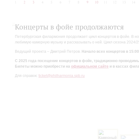
1
2
3
4
5
6
7
8
9
10
11
12
13
14
Концерты в фойе продолжаются
Петербургская филармония продолжает цикл концертов в фойе. В но
любимую камерную музыку и рассказывать о ней. Цикл сезона 2024/
Ведущий проекта – Дмитрий Петров.
Начало всех концертов в 15:00
С 2025 года посещение концертов в фойе, традиционно проводи
Билеты можно приобрести на
официальном сайте
и в кассах фил
Для справок:
ticket@philharmonia.spb.ru