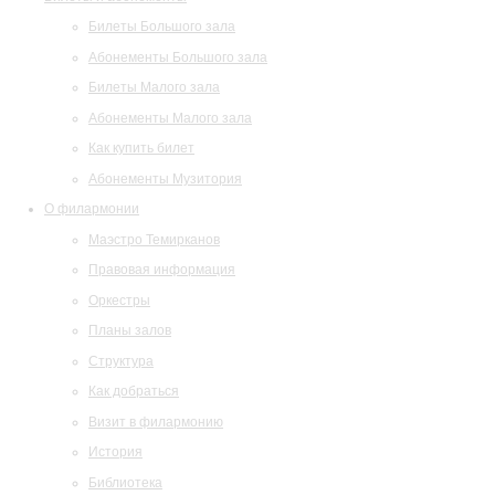
Билеты Большого зала
Абонементы Большого зала
Билеты Малого зала
Абонементы Малого зала
Как купить билет
Абонементы Музитория
О филармонии
Маэстро Темирканов
Правовая информация
Оркестры
Планы залов
Структура
Как добраться
Визит в филармонию
История
Библиотека