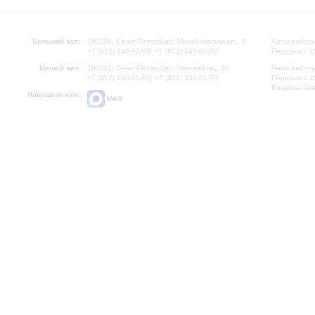
Большой зал:
191186, Санкт-Петербург, Михайловская ул., 2
Часы работы
+7 (812) 240-01-00, +7 (812) 240-01-80
Перерыв с 1
Малый зал:
191011, Санкт-Петербург, Невский пр., 30
Часы работы
+7 (812) 240-01-00, +7 (812) 240-01-70
Перерыв с 1
Вопросы на
Напишите нам:
MAX