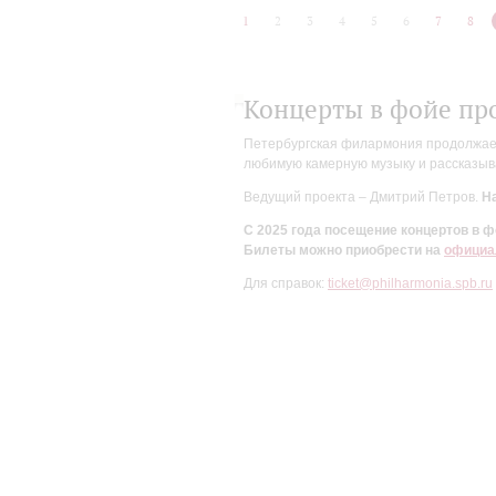
1
2
3
4
5
6
7
8
Концерты в фойе пр
Петербургская филармония продолжает 
любимую камерную музыку и рассказыва
Ведущий проекта – Дмитрий Петров.
На
С 2025 года посещение концертов в
Билеты можно приобрести на
официа
Для справок:
ticket@philharmonia.spb.ru