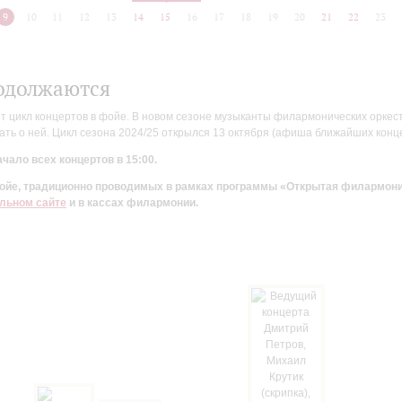
9
10
11
12
13
14
15
16
17
18
19
20
21
22
23
одолжаются
цикл концертов в фойе. В новом сезоне музыканты филармонических оркестр
ть о ней. Цикл сезона 2024/25 открылся 13 октября (афиша ближайших конц
чало всех концертов в 15:00.
 фойе, традиционно проводимых в рамках программы «Открытая филармон
льном сайте
и в кассах филармонии.