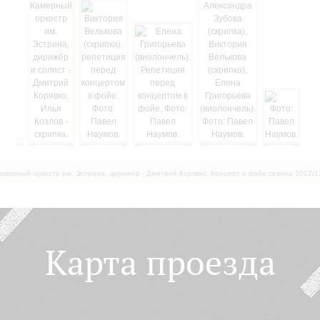
амерный оркестр им. Эстрина, дирижёр - Дмитрий Корявко. Концерт в фойе сезона 2012/1
Карта проезда