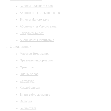
Билеты Большого зала
Абонементы Большого зала
Билеты Малого зала
Абонементы Малого зала
Как купить билет
Абонементы Музитория
О филармонии
Маэстро Темирканов
Правовая информация
Оркестры
Планы залов
Структура
Как добраться
Визит в филармонию
История
Библиотека