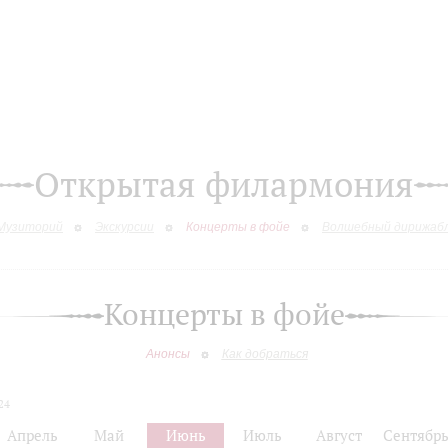
Открытая филармония
Музиторий
Экскурсии
Концерты в фойе
Волшебный дирижаб
Концерты в фойе
Анонсы
Как добраться
24
Апрель
Май
Июнь
Июль
Август
Сентябр