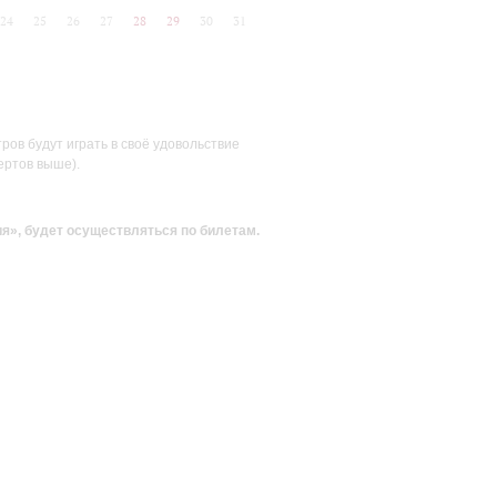
24
25
26
27
28
29
30
31
ов будут играть в своё удовольствие
ертов выше).
ия»
, будет осуществляться по билетам.