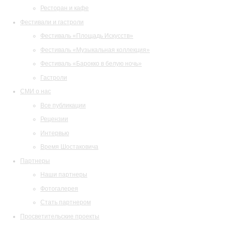
Ресторан и кафе
Фестивали и гастроли
Фестиваль «Площадь Искусств»
Фестиваль «Музыкальная коллекция»
Фестиваль «Барокко в белую ночь»
Гастроли
СМИ о нас
Все публикации
Рецензии
Интервью
Время Шостаковича
Партнеры
Наши партнеры
Фотогалерея
Стать партнером
Просветительские проекты