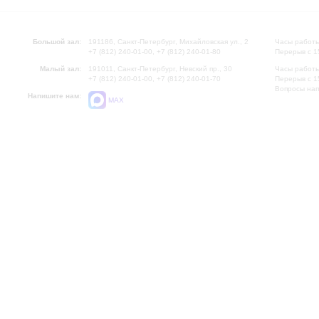
Большой зал:
191186, Санкт-Петербург, Михайловская ул., 2
Часы работы
+7 (812) 240-01-00, +7 (812) 240-01-80
Перерыв с 1
Малый зал:
191011, Санкт-Петербург, Невский пр., 30
Часы работы
+7 (812) 240-01-00, +7 (812) 240-01-70
Перерыв с 1
Вопросы на
Напишите нам:
MAX