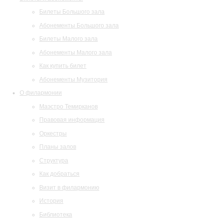
Билеты Большого зала
Абонементы Большого зала
Билеты Малого зала
Абонементы Малого зала
Как купить билет
Абонементы Музитория
О филармонии
Маэстро Темирканов
Правовая информация
Оркестры
Планы залов
Структура
Как добраться
Визит в филармонию
История
Библиотека