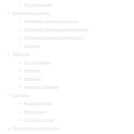
Ресторан и кафе
Фестивали и гастроли
Фестиваль «Площадь Искусств»
Фестиваль «Музыкальная коллекция»
Фестиваль «Барокко в белую ночь»
Гастроли
СМИ о нас
Все публикации
Рецензии
Интервью
Время Шостаковича
Партнеры
Наши партнеры
Фотогалерея
Стать партнером
Просветительские проекты