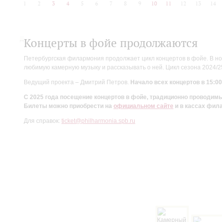
1
2
3
4
5
6
7
8
9
10
11
12
13
14
Концерты в фойе продолжаются
Петербургская филармония продолжает цикл концертов в фойе. В но
любимую камерную музыку и рассказывать о ней. Цикл сезона 2024/
Ведущий проекта – Дмитрий Петров.
Начало всех концертов в 15:00
С 2025 года посещение концертов в фойе, традиционно проводи
Билеты можно приобрести на
официальном сайте
и в кассах фил
Для справок:
ticket@philharmonia.spb.ru