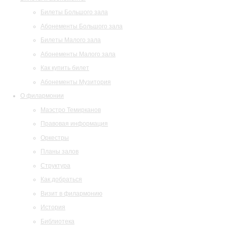
Билеты Большого зала
Абонементы Большого зала
Билеты Малого зала
Абонементы Малого зала
Как купить билет
Абонементы Музитория
О филармонии
Маэстро Темирканов
Правовая информация
Оркестры
Планы залов
Структура
Как добраться
Визит в филармонию
История
Библиотека