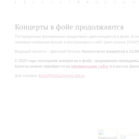
1
2
3
4
5
6
7
8
9
10
11
12
13
14
Концерты в фойе продолжаются
Петербургская филармония продолжает цикл концертов в фойе. В но
любимую камерную музыку и рассказывать о ней. Цикл сезона 2024/
Ведущий проекта – Дмитрий Петров.
Начало всех концертов в 15:00
С 2025 года посещение концертов в фойе, традиционно проводи
Билеты можно приобрести на
официальном сайте
и в кассах фил
Для справок:
ticket@philharmonia.spb.ru