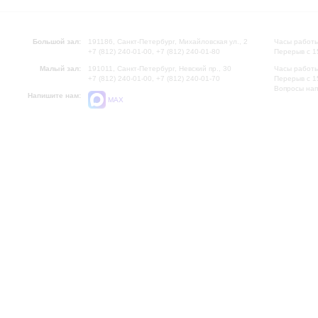
Большой зал:
191186, Санкт-Петербург, Михайловская ул., 2
Часы работы
+7 (812) 240-01-00, +7 (812) 240-01-80
Перерыв с 1
Малый зал:
191011, Санкт-Петербург, Невский пр., 30
Часы работы
+7 (812) 240-01-00, +7 (812) 240-01-70
Перерыв с 1
Вопросы на
Напишите нам:
MAX