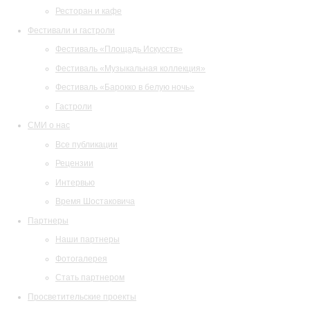
Ресторан и кафе
Фестивали и гастроли
Фестиваль «Площадь Искусств»
Фестиваль «Музыкальная коллекция»
Фестиваль «Барокко в белую ночь»
Гастроли
СМИ о нас
Все публикации
Рецензии
Интервью
Время Шостаковича
Партнеры
Наши партнеры
Фотогалерея
Стать партнером
Просветительские проекты