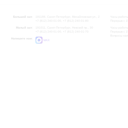
Большой зал:
191186, Санкт-Петербург, Михайловская ул., 2
Часы работы
+7 (812) 240-01-00, +7 (812) 240-01-80
Перерыв с 1
Малый зал:
191011, Санкт-Петербург, Невский пр., 30
Часы работы
+7 (812) 240-01-00, +7 (812) 240-01-70
Перерыв с 1
Вопросы на
Напишите нам:
MAX