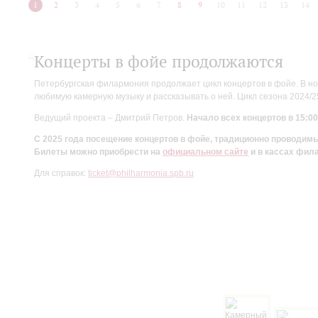
1
2
3
4
5
6
7
8
9
10
11
12
13
14
Концерты в фойе продолжаются
Петербургская филармония продолжает цикл концертов в фойе. В но
любимую камерную музыку и рассказывать о ней. Цикл сезона 2024/
Ведущий проекта – Дмитрий Петров.
Начало всех концертов в 15:00
С 2025 года посещение концертов в фойе, традиционно проводи
Билеты можно приобрести на
официальном сайте
и в кассах фил
Для справок:
ticket@philharmonia.spb.ru