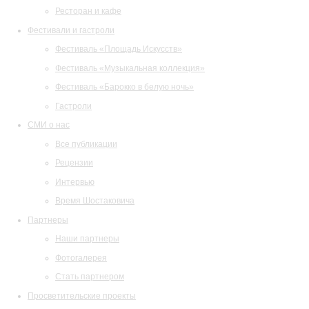
Ресторан и кафе
Фестивали и гастроли
Фестиваль «Площадь Искусств»
Фестиваль «Музыкальная коллекция»
Фестиваль «Барокко в белую ночь»
Гастроли
СМИ о нас
Все публикации
Рецензии
Интервью
Время Шостаковича
Партнеры
Наши партнеры
Фотогалерея
Стать партнером
Просветительские проекты