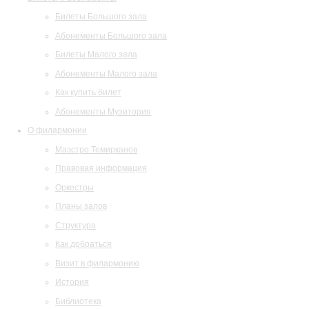
Билеты Большого зала
Абонементы Большого зала
Билеты Малого зала
Абонементы Малого зала
Как купить билет
Абонементы Музитория
О филармонии
Маэстро Темирканов
Правовая информация
Оркестры
Планы залов
Структура
Как добраться
Визит в филармонию
История
Библиотека