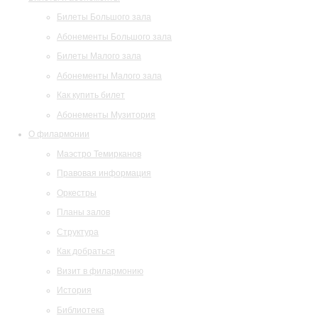
Билеты Большого зала
Абонементы Большого зала
Билеты Малого зала
Абонементы Малого зала
Как купить билет
Абонементы Музитория
О филармонии
Маэстро Темирканов
Правовая информация
Оркестры
Планы залов
Структура
Как добраться
Визит в филармонию
История
Библиотека