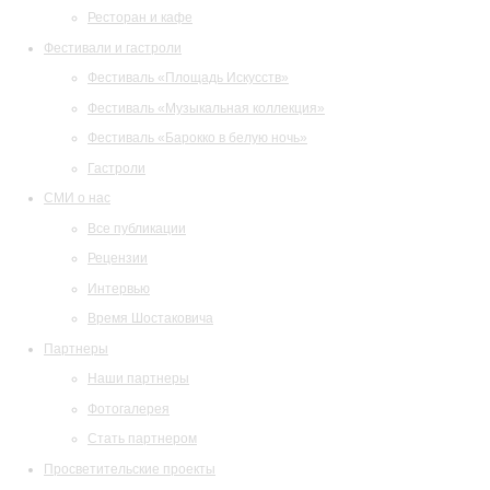
Ресторан и кафе
Фестивали и гастроли
Фестиваль «Площадь Искусств»
Фестиваль «Музыкальная коллекция»
Фестиваль «Барокко в белую ночь»
Гастроли
СМИ о нас
Все публикации
Рецензии
Интервью
Время Шостаковича
Партнеры
Наши партнеры
Фотогалерея
Стать партнером
Просветительские проекты