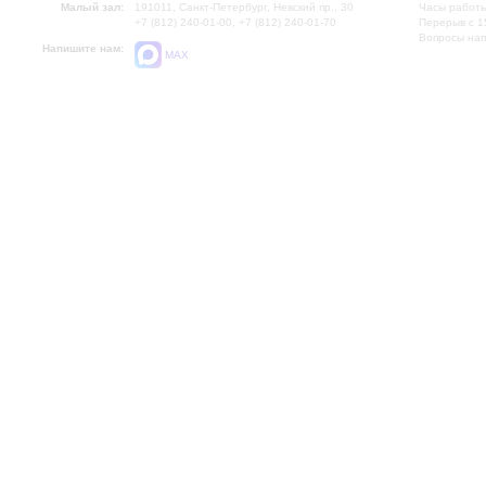
Малый зал:
191011, Санкт-Петербург, Невский пр., 30
Часы работы
+7 (812) 240-01-00, +7 (812) 240-01-70
Перерыв с 1
Вопросы на
Напишите нам:
MAX