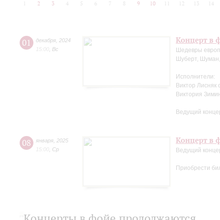
1
2
3
4
5
6
7
8
9
10
11
12
13
14
Концерт в ф
01
декабря
,
2024
15:00
,
Вс
Шедевры европ
Шуберт, Шуман,
Исполнители:
Виктор Лисняк 
Виктория Зими
Ведущий конце
Концерт в ф
08
января
,
2025
15:00
,
Ср
Ведущий конце
Приобрести би
Концерты в фойе продолжаются