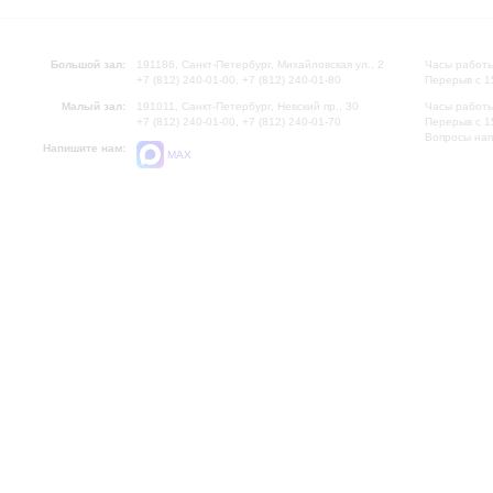
Большой зал:
191186, Санкт-Петербург, Михайловская ул., 2
Часы работы
+7 (812) 240-01-00, +7 (812) 240-01-80
Перерыв с 1
Малый зал:
191011, Санкт-Петербург, Невский пр., 30
Часы работы
+7 (812) 240-01-00, +7 (812) 240-01-70
Перерыв с 1
Вопросы на
Напишите нам:
MAX