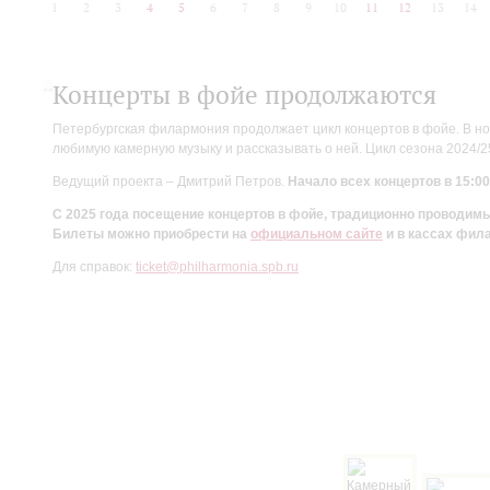
1
2
3
4
5
6
7
8
9
10
11
12
13
14
Концерты в фойе продолжаются
Петербургская филармония продолжает цикл концертов в фойе. В но
любимую камерную музыку и рассказывать о ней. Цикл сезона 2024/
Ведущий проекта – Дмитрий Петров.
Начало всех концертов в 15:00
С 2025 года посещение концертов в фойе, традиционно проводи
Билеты можно приобрести на
официальном сайте
и в кассах фил
Для справок:
ticket@philharmonia.spb.ru