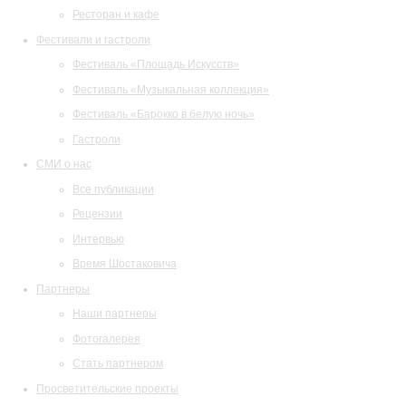
Ресторан и кафе
Фестивали и гастроли
Фестиваль «Площадь Искусств»
Фестиваль «Музыкальная коллекция»
Фестиваль «Барокко в белую ночь»
Гастроли
СМИ о нас
Все публикации
Рецензии
Интервью
Время Шостаковича
Партнеры
Наши партнеры
Фотогалерея
Стать партнером
Просветительские проекты