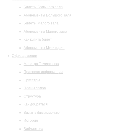
Билеты Большого зала
Абонементы Большого зала
Билеты Малого зала
Абонементы Малого зала
Как купить билет
Абонементы Музитория
О филармонии
Маэстро Темирканов
Правовая информация
Оркестры
Планы залов
Структура
Как добраться
Визит в филармонию
История
Библиотека