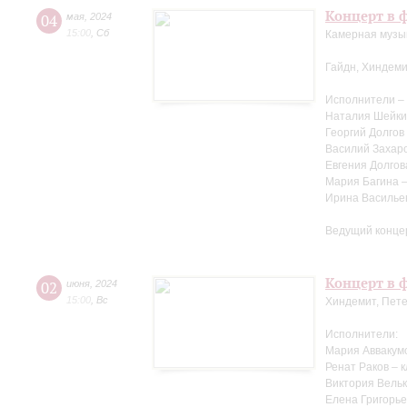
Концерт в ф
04
мая
,
2024
15:00
,
Сб
Камерная музыка
Гайдн, Хиндеми
Исполнители –
Наталия Шейки
Георгий Долгов
Василий Захаро
Евгения Долгов
Мария Багина 
Ирина Василье
Ведущий конце
Концерт в ф
02
июня
,
2024
15:00
,
Вс
Хиндемит, Пете
Исполнители:
Мария Аввакум
Ренат Раков – 
Виктория Вельк
Елена Григорье