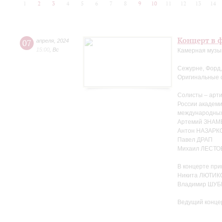
1
2
3
4
5
6
7
8
9
10
11
12
13
14
Концерт в ф
07
апреля
,
2024
15:00
,
Вс
Камерная музы
Сежурне, Форд,
Оригинальные 
Солисты – арти
России академ
международных
Артемий ЗНА
Антон НАЗАРК
Павел ДРАП
Михаил ЛЕСТО
В концерте при
Никита ЛЮТИКО
Владимир ШУБ
Ведущий конце