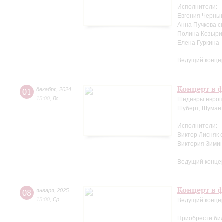
Исполнители:
Евгения Черны
Анна Пучкова с
Полина Козыри
Елена Гуркина
Ведущий конце
Концерт в ф
01
декабря
,
2024
15:00
,
Вс
Шедевры европ
Шуберт, Шуман,
Исполнители:
Виктор Лисняк 
Виктория Зими
Ведущий конце
Концерт в ф
08
января
,
2025
15:00
,
Ср
Ведущий конце
Приобрести би