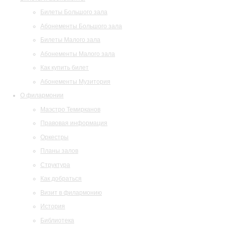
Билеты Большого зала
Абонементы Большого зала
Билеты Малого зала
Абонементы Малого зала
Как купить билет
Абонементы Музитория
О филармонии
Маэстро Темирканов
Правовая информация
Оркестры
Планы залов
Структура
Как добраться
Визит в филармонию
История
Библиотека