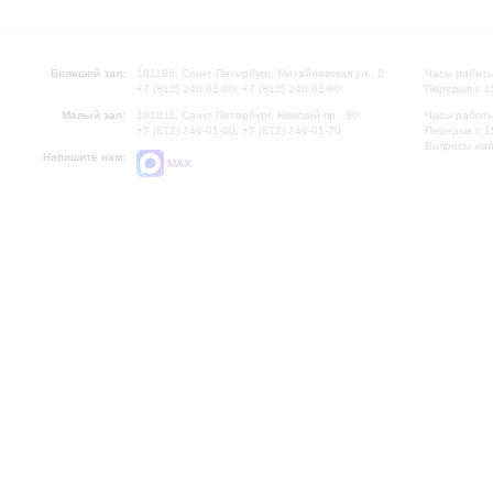
Большой зал:
191186, Санкт-Петербург, Михайловская ул., 2
Часы работы
+7 (812) 240-01-00, +7 (812) 240-01-80
Перерыв с 1
Малый зал:
191011, Санкт-Петербург, Невский пр., 30
Часы работы
+7 (812) 240-01-00, +7 (812) 240-01-70
Перерыв с 1
Вопросы на
Напишите нам:
MAX