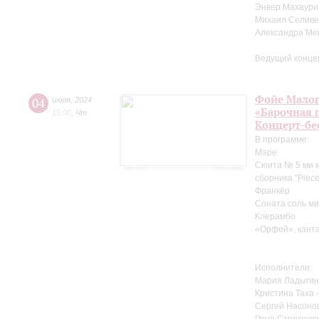
Энвер Махаури
Михаил Селиве
Александра Ме
Ведущий конце
Фойе Малог
04
июля
,
2024
«Барочная 
15:00
,
Чт
Концерт-бе
В программе:
Маре
Сюита № 5 ми м
сборника "Pieces
Франкёр
Соната соль ми
Клерамбо
«Орфей», канта
Исполнители:
Мария Ладыгин
Кристина Таха 
Сергей Насоно