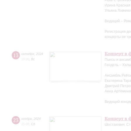
Рене Строжевск
Ирина Красная 
Ульяна Ловчико
Ведущий – Ром
Регистрация до
концерты не тр
Концерт в 
13
октября
,
2024
15:00
,
Вс
Пьесы и ансамб
Гендель – Халь
Ансамбль Petro
Екатерина Тара
Дмитрий Петров
Анна Артёменк
Ведущий конце
Концерт в ф
23
ноября
,
2024
15:00
,
Сб
Шостакович. Ст