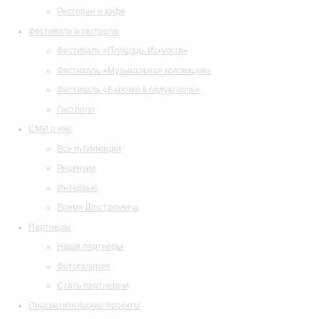
Ресторан и кафе
Фестивали и гастроли
Фестиваль «Площадь Искусств»
Фестиваль «Музыкальная коллекция»
Фестиваль «Барокко в белую ночь»
Гастроли
СМИ о нас
Все публикации
Рецензии
Интервью
Время Шостаковича
Партнеры
Наши партнеры
Фотогалерея
Стать партнером
Просветительские проекты