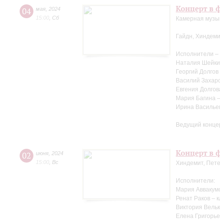
Концерт в ф
04
мая
,
2024
15:00
,
Сб
Камерная музыка
Гайдн, Хиндеми
Исполнители –
Наталия Шейки
Георгий Долгов
Василий Захаро
Евгения Долгов
Мария Багина 
Ирина Василье
Ведущий конце
Концерт в ф
02
июня
,
2024
15:00
,
Вс
Хиндемит, Пете
Исполнители:
Мария Аввакум
Ренат Раков – 
Виктория Вельк
Елена Григорье