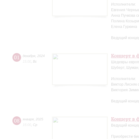
Исполнители:
Евгения Черны
Анна Пучкова с
Полина Козыри
Елена Гуркина
Ведущий конце
Концерт в ф
01
декабря
,
2024
15:00
,
Вс
Шедевры европ
Шуберт, Шуман,
Исполнители:
Виктор Лисняк 
Виктория Зими
Ведущий конце
Концерт в ф
08
января
,
2025
15:00
,
Ср
Ведущий конце
Приобрести би