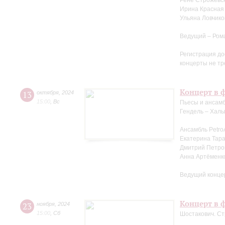
Рене Строжевск
Ирина Красная 
Ульяна Ловчико
Ведущий – Ром
Регистрация до
концерты не тр
Концерт в 
13
октября
,
2024
15:00
,
Вс
Пьесы и ансамб
Гендель – Халь
Ансамбль Petro
Екатерина Тара
Дмитрий Петров
Анна Артёменк
Ведущий конце
Концерт в ф
23
ноября
,
2024
15:00
,
Сб
Шостакович. Ст