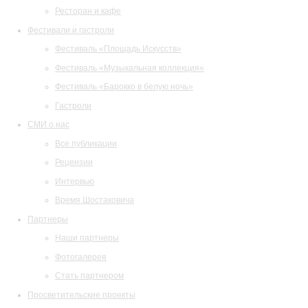
Ресторан и кафе
Фестивали и гастроли
Фестиваль «Площадь Искусств»
Фестиваль «Музыкальная коллекция»
Фестиваль «Барокко в белую ночь»
Гастроли
СМИ о нас
Все публикации
Рецензии
Интервью
Время Шостаковича
Партнеры
Наши партнеры
Фотогалерея
Стать партнером
Просветительские проекты