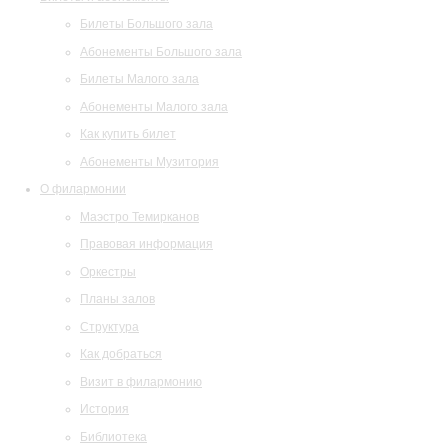
Билеты Большого зала
Абонементы Большого зала
Билеты Малого зала
Абонементы Малого зала
Как купить билет
Абонементы Музитория
О филармонии
Маэстро Темирканов
Правовая информация
Оркестры
Планы залов
Структура
Как добраться
Визит в филармонию
История
Библиотека