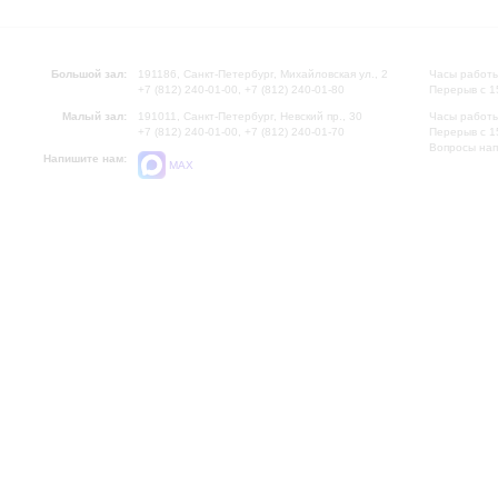
Большой зал:
191186, Санкт-Петербург, Михайловская ул., 2
Часы работы
+7 (812) 240-01-00, +7 (812) 240-01-80
Перерыв с 1
Малый зал:
191011, Санкт-Петербург, Невский пр., 30
Часы работы
+7 (812) 240-01-00, +7 (812) 240-01-70
Перерыв с 1
Вопросы на
Напишите нам:
MAX