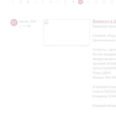
1
2
3
4
5
6
7
8
9
10
11
12
13
14
Концерт в ф
07
апреля
,
2024
15:00
,
Вс
Камерная музы
Сежурне, Форд,
Оригинальные 
Солисты – арти
России академ
международных
Артемий ЗНА
Антон НАЗАРК
Павел ДРАП
Михаил ЛЕСТО
В концерте при
Никита ЛЮТИКО
Владимир ШУБ
Ведущий конце