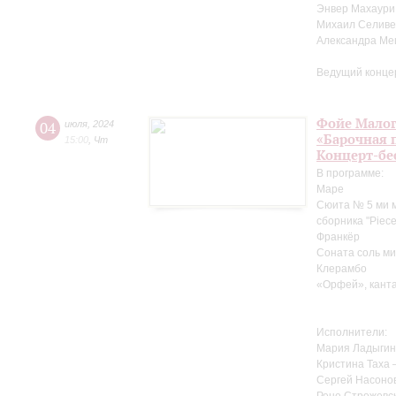
Энвер Махаури
Михаил Селиве
Александра Ме
Ведущий конце
Фойе Малог
04
июля
,
2024
«Барочная 
15:00
,
Чт
Концерт-бе
В программе:
Маре
Сюита № 5 ми м
сборника "Pieces
Франкёр
Соната соль ми
Клерамбо
«Орфей», канта
Исполнители:
Мария Ладыгин
Кристина Таха 
Сергей Насоно