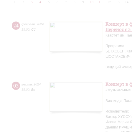
1
2
3
4
5
6
7
8
9
10
11
12
13
14
Концерт в ф
24
февраля
,
2024
Перенос с 3
15:00
,
Сб
Квартет им. Та
Программа:
БЕТХОВЕН. Кв
ШОСТАКОВИЧ. 
Ведущий концер
Концерт в ф
03
марта
,
2024
15:00
,
Вс
«Музыкальные 
Вивальди, Пага
Исполнители:
Виктор ХУССУ 
Илона-Мария Х
Даниил ИРАШИ