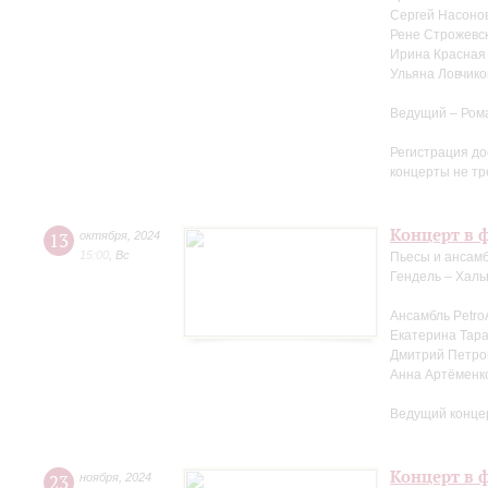
Сергей Насоно
Рене Строжевск
Ирина Красная 
Ульяна Ловчико
Ведущий – Ром
Регистрация до
концерты не тр
Концерт в 
13
октября
,
2024
15:00
,
Вс
Пьесы и ансамб
Гендель – Халь
Ансамбль Petro
Екатерина Тара
Дмитрий Петров
Анна Артёменк
Ведущий конце
Концерт в ф
23
ноября
,
2024