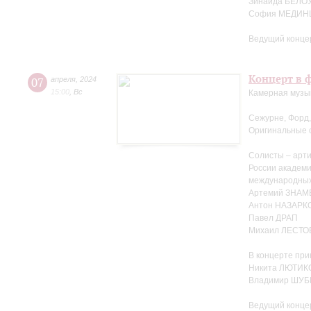
Зинаида БЕЛО
София МЕДИНЦ
Ведущий концер
Концерт в ф
07
апреля
,
2024
15:00
,
Вс
Камерная музы
Сежурне, Форд,
Оригинальные 
Солисты – арти
России академ
международных
Артемий ЗНА
Антон НАЗАРК
Павел ДРАП
Михаил ЛЕСТО
В концерте при
Никита ЛЮТИКО
Владимир ШУБ
Ведущий конце