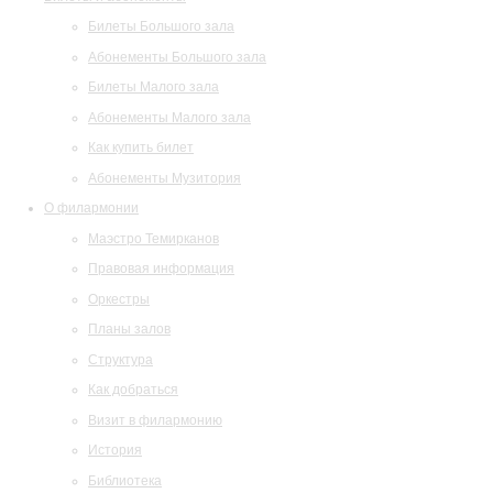
Билеты Большого зала
Абонементы Большого зала
Билеты Малого зала
Абонементы Малого зала
Как купить билет
Абонементы Музитория
О филармонии
Маэстро Темирканов
Правовая информация
Оркестры
Планы залов
Структура
Как добраться
Визит в филармонию
История
Библиотека