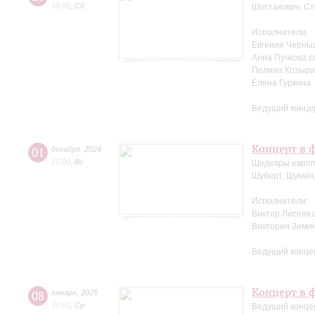
15:00
,
Сб
Шостакович. Ст
Исполнители:
Евгения Черны
Анна Пучкова с
Полина Козыри
Елена Гуркина
Ведущий конце
Концерт в ф
01
декабря
,
2024
15:00
,
Вс
Шедевры европ
Шуберт, Шуман,
Исполнители:
Виктор Лисняк 
Виктория Зими
Ведущий конце
Концерт в ф
08
января
,
2025
15:00
,
Ср
Ведущий конце