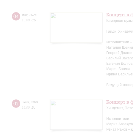
Концерт в ф
04
мая
,
2024
15:00
,
Сб
Камерная музыка
Гайдн, Хиндеми
Исполнители –
Наталия Шейки
Георгий Долгов
Василий Захаро
Евгения Долгов
Мария Багина 
Ирина Василье
Ведущий конце
Концерт в ф
02
июня
,
2024
15:00
,
Вс
Хиндемит, Пете
Исполнители:
Мария Аввакум
Ренат Раков – 