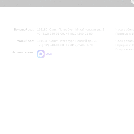
Большой зал:
191186, Санкт-Петербург, Михайловская ул., 2
Часы работы
+7 (812) 240-01-00, +7 (812) 240-01-80
Перерыв с 1
Малый зал:
191011, Санкт-Петербург, Невский пр., 30
Часы работы
+7 (812) 240-01-00, +7 (812) 240-01-70
Перерыв с 1
Вопросы на
Напишите нам:
MAX