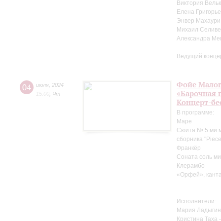
Виктория Вельк
Елена Григорье
Энвер Махаури
Михаил Селиве
Александра Ме
Ведущий конце
Фойе Малог
04
июля
,
2024
«Барочная 
15:00
,
Чт
Концерт-бе
В программе:
Маре
Сюита № 5 ми м
сборника "Pieces
Франкёр
Соната соль ми
Клерамбо
«Орфей», канта
Исполнители:
Мария Ладыгин
Кристина Таха 