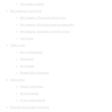
Ресторан и кафе
Фестивали и гастроли
Фестиваль «Площадь Искусств»
Фестиваль «Музыкальная коллекция»
Фестиваль «Барокко в белую ночь»
Гастроли
СМИ о нас
Все публикации
Рецензии
Интервью
Время Шостаковича
Партнеры
Наши партнеры
Фотогалерея
Стать партнером
Просветительские проекты