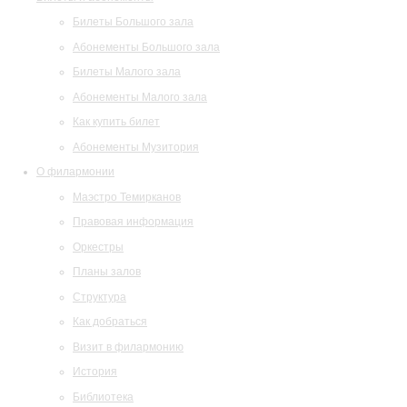
Билеты Большого зала
Абонементы Большого зала
Билеты Малого зала
Абонементы Малого зала
Как купить билет
Абонементы Музитория
О филармонии
Маэстро Темирканов
Правовая информация
Оркестры
Планы залов
Структура
Как добраться
Визит в филармонию
История
Библиотека