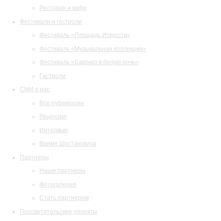
Ресторан и кафе
Фестивали и гастроли
Фестиваль «Площадь Искусств»
Фестиваль «Музыкальная коллекция»
Фестиваль «Барокко в белую ночь»
Гастроли
СМИ о нас
Все публикации
Рецензии
Интервью
Время Шостаковича
Партнеры
Наши партнеры
Фотогалерея
Стать партнером
Просветительские проекты