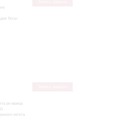
Запись закрыта
ано
рдие Тита»
Запись закрыта
ета ре мажор
й)
унного октета