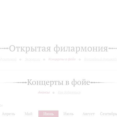
Открытая филармония
Музиторий
Экскурсии
Концерты в фойе
Волшебный дирижаб
Концерты в фойе
Анонсы
Как добраться
24
Апрель
Май
Июнь
Июль
Август
Сентябр