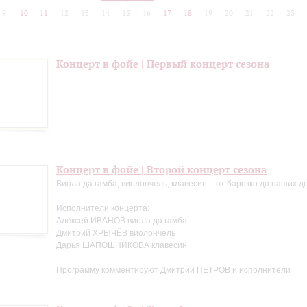
9
10
11
12
13
14
15
16
17
18
19
20
21
22
23
Концерт в фойе | Первый концерт сезона
Концерт в фойе | Второй концерт сезона
Виола да гамба, виолончель, клавесин – от барокко до наших д
Исполнители концерта:
Алексей ИВАНОВ виола да гамба
Дмитрий ХРЫЧЁВ виолончель
Дарья ШАПОШНИКОВА клавесин
Программу комментируют Дмитрий ПЕТРОВ и исполнители