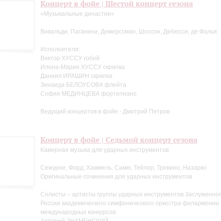
Концерт в фойе | Шестой концерт сезона
«Музыкальные династии»
Вивальди, Паганини, Демерссман, Шоссон, Дебюсси, де Фалья
Исполнители:
Виктор ХУССУ гобой
Илона-Мария ХУССУ скрипка
Даниил ИРАШИН скрипка
Зинаида БЕЛОУСОВА флейта
София МЕДИНЦЕВА фортепиано
Ведущий концертов в фойе - Дмитрий Петров
Концерт в фойе | Седьмой концерт сезона
Камерная музыка для ударных инструментов
Сежурне, Форд, Хаммель, Самю, Тейлор, Тревино, Назарко
Оригинальные сочинения для ударных инструментов
Солисты – артисты группы ударных инструментов Заслуженног
России академического симфонического оркестра филармонии
международных конкурсов: