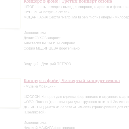
Концерт в фойе | Третий концерт сезона
ШПОР. Шесть немецких пьес для сопрано, кларнета и фортепи
ШУБЕРТ. «Пастух на скале»
МОЦАРТ. Ария Секста "Parto! Ma tu ben mio" из оперы «Милосе
Исполнители:
Денис СУХОВ кларнет
Анастасия КАЛАГИНА сопрано
София МЕДИНЦЕВА фортепиано
Ведущий - Дмитрий ПЕТРОВ
Концерт в фойе | Четвертый концерт сезона
«Музыка Франции»
ШОССОН. Концерт для скрипки, фортепиано и струнного кварт
ФОРЭ. Павана (транскрипция для струнного октета Н.Зеликово
ДЕЛИБ. Пиццикато из балета «Сильвия» (транскрипция для стр
Н.Зеликовой)
Исполнители:
Николай МАЖАРА фортепиано