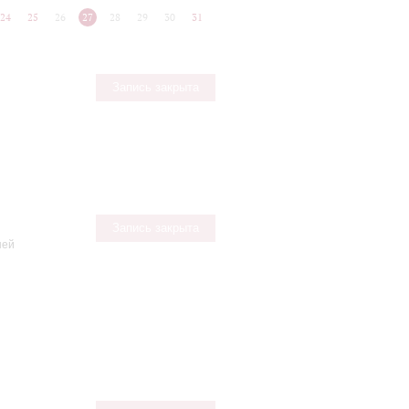
24
25
26
27
28
29
30
31
Запись закрыта
Запись закрыта
ней