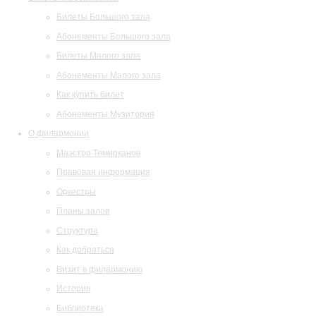
Билеты Большого зала
Абонементы Большого зала
Билеты Малого зала
Абонементы Малого зала
Как купить билет
Абонементы Музитория
О филармонии
Маэстро Темирканов
Правовая информация
Оркестры
Планы залов
Структура
Как добраться
Визит в филармонию
История
Библиотека