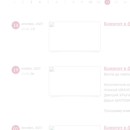
1
2
3
4
5
6
7
8
9
10
11
12
13
14
Концерт в 
14
октября
,
2023
15:00
,
Сб
Концерт в ф
19
ноября
,
2023
15:00
,
Вс
Виола да гамба
Исполнители к
Алексей ИВАНО
Дмитрий ХРЫЧ
Дарья ШАПОШН
Программу ком
Концерт в ф
02
декабря
,
2023