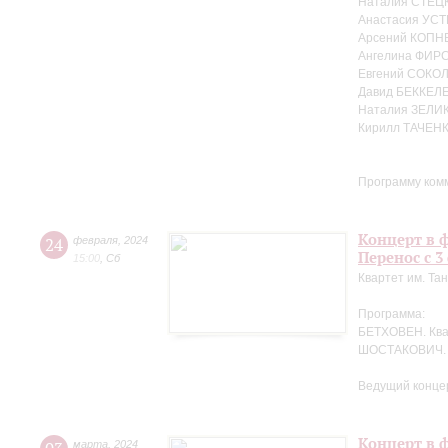
Наталия СТЕЦК
Анастасия УСТ
Арсений КОПНЕ
Ангелина ФИРС
Евгений СОКОЛ
Давид БЕККЕЛЕ
Наталия ЗЕЛИ
Кирилл ТАЧЕНК
Программу ком
Концерт в ф
24
февраля
,
2024
Перенос с 3
15:00
,
Сб
Квартет им. Та
Программа:
БЕТХОВЕН. Кв
ШОСТАКОВИЧ. 
Ведущий концер
Концерт в ф
марта
,
2024