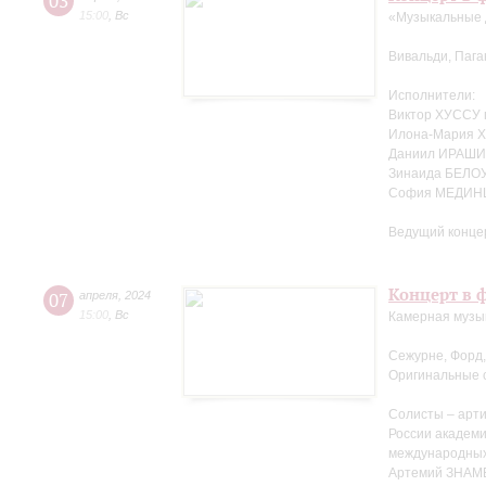
03
15:00
,
Вс
«Музыкальные 
Вивальди, Пага
Исполнители:
Виктор ХУССУ 
Илона-Мария Х
Даниил ИРАШИ
Зинаида БЕЛО
София МЕДИНЦ
Ведущий концер
Концерт в ф
07
апреля
,
2024
15:00
,
Вс
Камерная музы
Сежурне, Форд,
Оригинальные 
Солисты – арти
России академ
международных
Артемий ЗНА