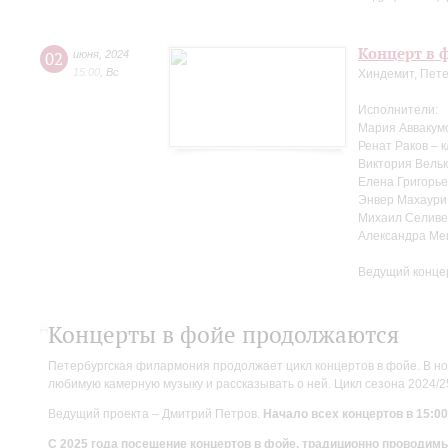
Концерт в ф
02
июня
,
2024
15:00
,
Вс
Хиндемит, Пете
Исполнители:
Мария Аввакум
Ренат Раков – 
Виктория Вельк
Елена Григорье
Энвер Махаури
Михаил Селиве
Александра Ме
Ведущий конце
Концерты в фойе продолжаются
Петербургская филармония продолжает цикл концертов в фойе. В но
любимую камерную музыку и рассказывать о ней. Цикл сезона 2024/
Ведущий проекта – Дмитрий Петров.
Начало всех концертов в 15:00
С 2025 года посещение концертов в фойе, традиционно проводи