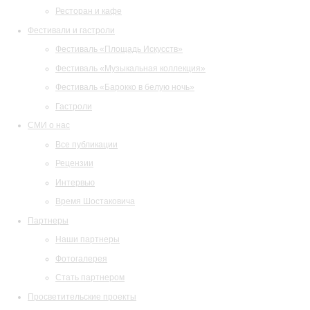
Ресторан и кафе
Фестивали и гастроли
Фестиваль «Площадь Искусств»
Фестиваль «Музыкальная коллекция»
Фестиваль «Барокко в белую ночь»
Гастроли
СМИ о нас
Все публикации
Рецензии
Интервью
Время Шостаковича
Партнеры
Наши партнеры
Фотогалерея
Стать партнером
Просветительские проекты