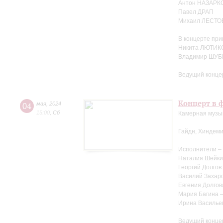
Антон НАЗАРК
Павел ДРАП
Михаил ЛЕСТО
В концерте при
Никита ЛЮТИКО
Владимир ШУБ
Ведущий конце
Концерт в ф
04
мая
,
2024
15:00
,
Сб
Камерная музыка
Гайдн, Хиндеми
Исполнители –
Наталия Шейки
Георгий Долгов
Василий Захаро
Евгения Долгов
Мария Багина 
Ирина Василье
Ведущий конце