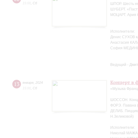
15:00
,
Сб
ШПОР. Шесть не
ШУБЕРТ. «Пасту
МОЦАРТ. Ария С
Исполнители:
Денис СУХОВ к
Анастасия КАЛ
София МЕДИНЦ
Ведущий - Дми
Концерт в ф
13
января
,
2024
15:00
,
Сб
«Музыка Фран
ШОССОН. Концер
ФОРЭ. Павана (
ДЕЛИБ. Пиццика
Н.Зеликовой)
Исполнители:
Николай МАЖА