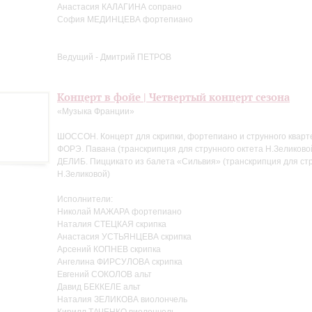
Анастасия КАЛАГИНА сопрано
София МЕДИНЦЕВА фортепиано
Ведущий - Дмитрий ПЕТРОВ
Концерт в фойе | Четвертый концерт сезона
«Музыка Франции»
ШОССОН. Концерт для скрипки, фортепиано и струнного кварт
ФОРЭ. Павана (транскрипция для струнного октета Н.Зеликово
ДЕЛИБ. Пиццикато из балета «Сильвия» (транскрипция для стр
Н.Зеликовой)
Исполнители:
Николай МАЖАРА фортепиано
Наталия СТЕЦКАЯ скрипка
Анастасия УСТЬЯНЦЕВА скрипка
Арсений КОПНЕВ скрипка
Ангелина ФИРСУЛОВА скрипка
Евгений СОКОЛОВ альт
Давид БЕККЕЛЕ альт
Наталия ЗЕЛИКОВА виолончель