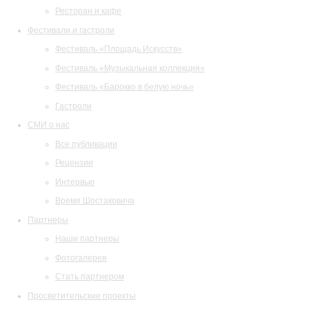
Ресторан и кафе
Фестивали и гастроли
Фестиваль «Площадь Искусств»
Фестиваль «Музыкальная коллекция»
Фестиваль «Барокко в белую ночь»
Гастроли
СМИ о нас
Все публикации
Рецензии
Интервью
Время Шостаковича
Партнеры
Наши партнеры
Фотогалерея
Стать партнером
Просветительские проекты