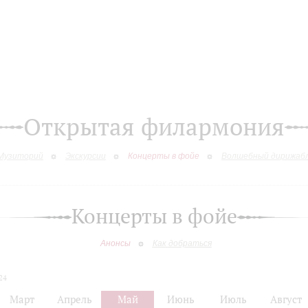
Открытая филармония
Музиторий
Экскурсии
Концерты в фойе
Волшебный дирижаб
Концерты в фойе
Анонсы
Как добраться
24
Март
Апрель
Май
Июнь
Июль
Август