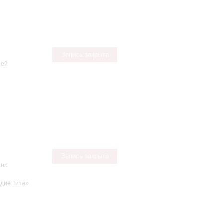
Запись закрыта
ней
Запись закрыта
ано
рдие Тита»