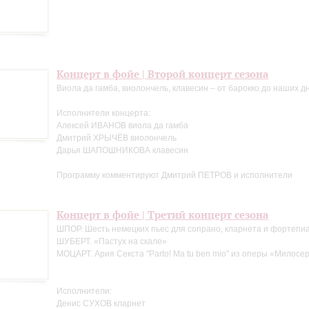
Концерт в фойе | Второй концерт сезона
Виола да гамба, виолончель, клавесин – от барокко до наших д
Исполнители концерта:
Алексей ИВАНОВ виола да гамба
Дмитрий ХРЫЧЁВ виолончель
Дарья ШАПОШНИКОВА клавесин
Программу комментируют Дмитрий ПЕТРОВ и исполнители
Концерт в фойе | Третий концерт сезона
ШПОР. Шесть немецких пьес для сопрано, кларнета и фортепи
ШУБЕРТ. «Пастух на скале»
МОЦАРТ. Ария Секста "Parto! Ma tu ben mio" из оперы «Милосе
Исполнители:
Денис СУХОВ кларнет