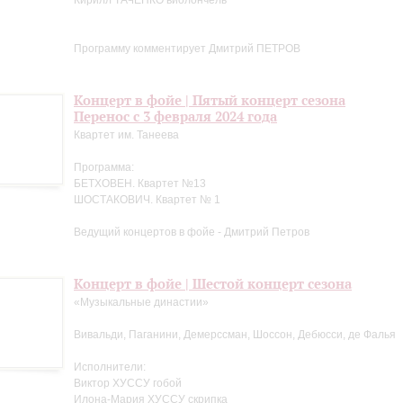
Кирилл ТАЧЕНКО виолончель
Программу комментирует Дмитрий ПЕТРОВ
Концерт в фойе | Пятый концерт сезона
Перенос с 3 февраля 2024 года
Квартет им. Танеева
Программа:
БЕТХОВЕН. Квартет №13
ШОСТАКОВИЧ. Квартет № 1
Ведущий концертов в фойе - Дмитрий Петров
Концерт в фойе | Шестой концерт сезона
«Музыкальные династии»
Вивальди, Паганини, Демерссман, Шоссон, Дебюсси, де Фалья
Исполнители:
Виктор ХУССУ гобой
Илона-Мария ХУССУ скрипка