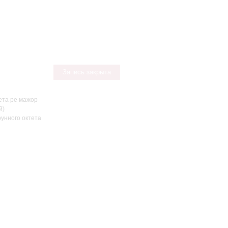
Запись закрыта
ета ре мажор
й)
унного октета