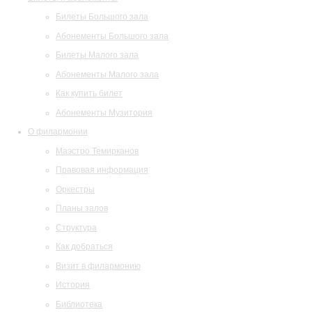
Билеты Большого зала
Абонементы Большого зала
Билеты Малого зала
Абонементы Малого зала
Как купить билет
Абонементы Музитория
О филармонии
Маэстро Темирканов
Правовая информация
Оркестры
Планы залов
Структура
Как добраться
Визит в филармонию
История
Библиотека