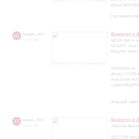
Дарья ШАПОШН
Программу ком
Концерт в ф
02
декабря
,
2023
15:00
,
Сб
ШПОР. Шесть не
ШУБЕРТ. «Пасту
МОЦАРТ. Ария С
Исполнители:
Денис СУХОВ к
Анастасия КАЛ
София МЕДИНЦ
Ведущий - Дми
Концерт в ф
13
января
,
2024
15:00
,
Сб
«Музыка Фран
ШОССОН. Концер