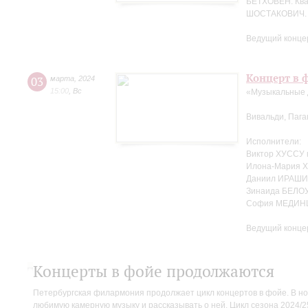
БЕТХОВЕН. Кв
ШОСТАКОВИЧ. 
Ведущий концер
Концерт в ф
03
марта
,
2024
15:00
,
Вс
«Музыкальные 
Вивальди, Пага
Исполнители:
Виктор ХУССУ 
Илона-Мария Х
Даниил ИРАШИ
Зинаида БЕЛО
София МЕДИНЦ
Ведущий концер
Концерты в фойе продолжаются
Петербургская филармония продолжает цикл концертов в фойе. В но
любимую камерную музыку и рассказывать о ней. Цикл сезона 2024/