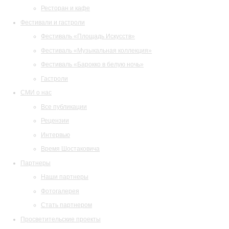
Ресторан и кафе
Фестивали и гастроли
Фестиваль «Площадь Искусств»
Фестиваль «Музыкальная коллекция»
Фестиваль «Барокко в белую ночь»
Гастроли
СМИ о нас
Все публикации
Рецензии
Интервью
Время Шостаковича
Партнеры
Наши партнеры
Фотогалерея
Стать партнером
Просветительские проекты