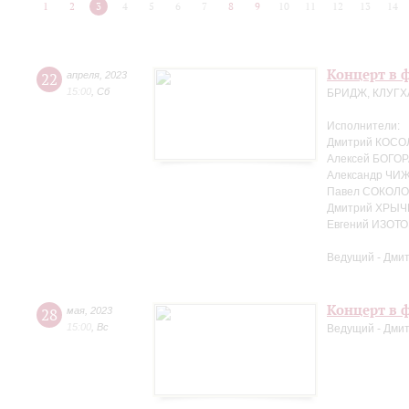
1
2
3
4
5
6
7
8
9
10
11
12
13
14
Концерт в ф
22
апреля
,
2023
15:00
,
Сб
БРИДЖ, КЛУГХ
Исполнители:
Дмитрий КОСО
Алексей БОГОР
Александр ЧИЖ
Павел СОКОЛО
Дмитрий ХРЫЧ
Евгений ИЗОТО
Ведущий - Дми
Концерт в ф
28
мая
,
2023
15:00
,
Вс
Ведущий - Дми