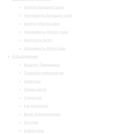
Билеты Большого зала
Абонементы Большого зала
Билеты Малого зала
Абонементы Малого зала
Как купить билет
Абонементы Музитория
О филармонии
Маэстро Темирканов
Правовая информация
Оркестры
Планы залов
Структура
Как добраться
Визит в филармонию
История
Библиотека