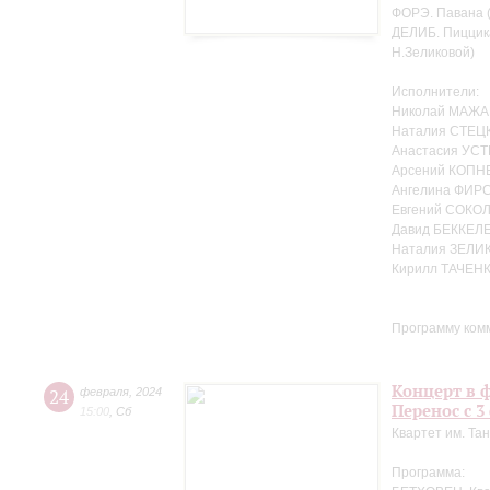
ФОРЭ. Павана (
ДЕЛИБ. Пиццика
Н.Зеликовой)
Исполнители:
Николай МАЖА
Наталия СТЕЦК
Анастасия УСТ
Арсений КОПНЕ
Ангелина ФИРС
Евгений СОКОЛ
Давид БЕККЕЛЕ
Наталия ЗЕЛИ
Кирилл ТАЧЕНК
Программу ком
Концерт в ф
24
февраля
,
2024
Перенос с 3
15:00
,
Сб
Квартет им. Та
Программа: