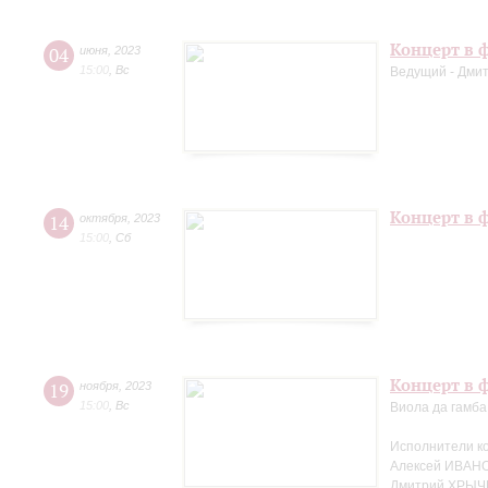
Концерт в ф
04
июня
,
2023
15:00
,
Вс
Ведущий - Дми
Концерт в 
14
октября
,
2023
15:00
,
Сб
Концерт в ф
19
ноября
,
2023
15:00
,
Вс
Виола да гамба
Исполнители к
Алексей ИВАНО
Дмитрий ХРЫЧ