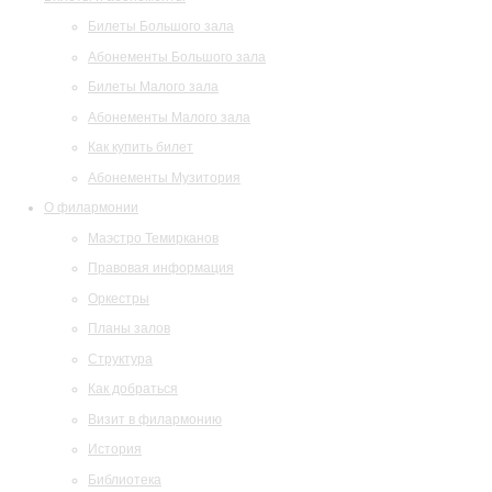
Билеты Большого зала
Абонементы Большого зала
Билеты Малого зала
Абонементы Малого зала
Как купить билет
Абонементы Музитория
О филармонии
Маэстро Темирканов
Правовая информация
Оркестры
Планы залов
Структура
Как добраться
Визит в филармонию
История
Библиотека