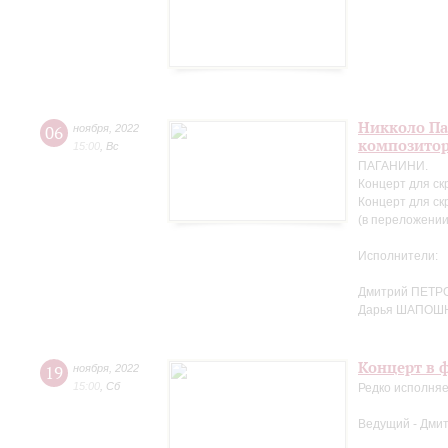
Никколо Па
06
ноября
,
2022
композито
15:00
,
Вс
ПАГАНИНИ.
Концерт для ск
Концерт для ск
(в переложении
Исполнители:
Дмитрий ПЕТРО
Дарья ШАПОШ
Концерт в ф
19
ноября
,
2022
15:00
,
Сб
Редко исполняе
Ведущий - Дми