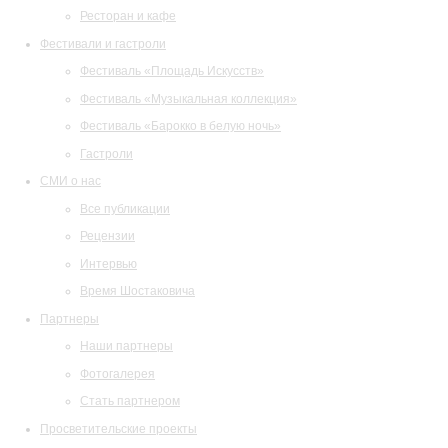
Ресторан и кафе
Фестивали и гастроли
Фестиваль «Площадь Искусств»
Фестиваль «Музыкальная коллекция»
Фестиваль «Барокко в белую ночь»
Гастроли
СМИ о нас
Все публикации
Рецензии
Интервью
Время Шостаковича
Партнеры
Наши партнеры
Фотогалерея
Стать партнером
Просветительские проекты