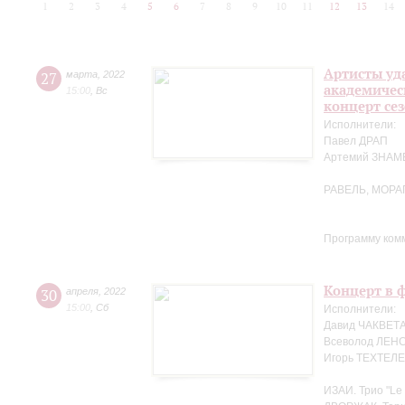
1
2
3
4
5
6
7
8
9
10
11
12
13
14
Артисты уд
27
марта
,
2022
академичес
15:00
,
Вс
концерт се
Исполнители:
Павел ДРАП
Артемий ЗНА
РАВЕЛЬ, МОРА
Программу ком
Концерт в ф
30
апреля
,
2022
15:00
,
Сб
Исполнители:
Давид ЧАКВЕТА
Всеволод ЛЕНС
Игорь ТЕХТЕЛЕ
ИЗАИ. Трио "Le 