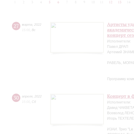
1
2
3
4
5
6
7
8
9
10
11
12
13
14
Артисты уд
27
марта
,
2022
академичес
15:00
,
Вс
концерт се
Исполнители:
Павел ДРАП
Артемий ЗНА
РАВЕЛЬ, МОРА
Программу ком
Концерт в ф
30
апреля
,
2022
15:00
,
Сб
Исполнители:
Давид ЧАКВЕТА
Всеволод ЛЕНС
Игорь ТЕХТЕЛЕ
ИЗАИ. Трио "Le 