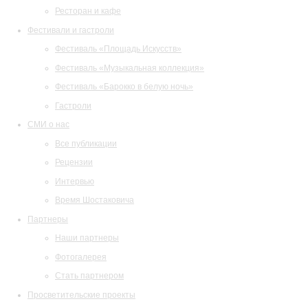
Ресторан и кафе
Фестивали и гастроли
Фестиваль «Площадь Искусств»
Фестиваль «Музыкальная коллекция»
Фестиваль «Барокко в белую ночь»
Гастроли
СМИ о нас
Все публикации
Рецензии
Интервью
Время Шостаковича
Партнеры
Наши партнеры
Фотогалерея
Стать партнером
Просветительские проекты