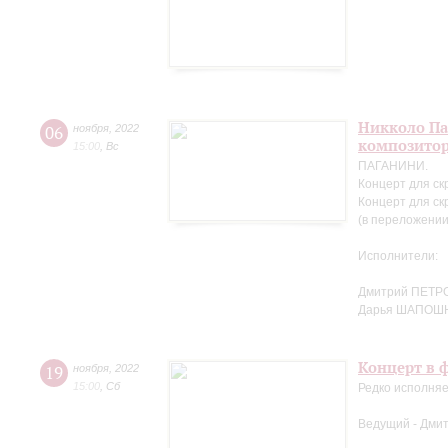
Никколо Па
06
ноября
,
2022
композито
15:00
,
Вс
ПАГАНИНИ.
Концерт для ск
Концерт для ск
(в переложении
Исполнители:
Дмитрий ПЕТРО
Дарья ШАПОШ
Концерт в ф
19
ноября
,
2022
15:00
,
Сб
Редко исполняе
Ведущий - Дми