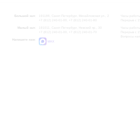
Большой зал:
191186, Санкт-Петербург, Михайловская ул., 2
Часы работы
+7 (812) 240-01-00, +7 (812) 240-01-80
Перерыв с 1
Малый зал:
191011, Санкт-Петербург, Невский пр., 30
Часы работы
+7 (812) 240-01-00, +7 (812) 240-01-70
Перерыв с 1
Вопросы на
Напишите нам:
MAX