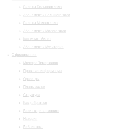
Билеты Большого зала
Абонементы Большого зала
Билеты Малого зала
Абонементы Малого зала
Как купить билет
Абонементы Музитория
О филармонии
Маэстро Темирканов
Правовая информация
Оркестры
Планы залов
Структура
Как добраться
Визит в филармонию
История
Библиотека