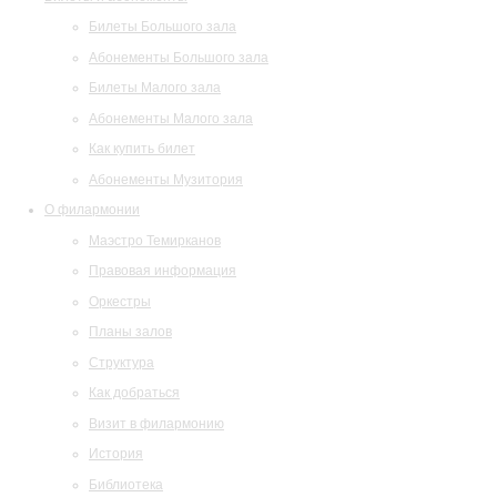
Билеты Большого зала
Абонементы Большого зала
Билеты Малого зала
Абонементы Малого зала
Как купить билет
Абонементы Музитория
О филармонии
Маэстро Темирканов
Правовая информация
Оркестры
Планы залов
Структура
Как добраться
Визит в филармонию
История
Библиотека