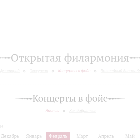
Открытая филармония
Музиторий
Экскурсии
Концерты в фойе
Волшебный дирижаб
Концерты в фойе
Анонсы
Как добраться
24
Декабрь
Январь
Февраль
Март
Апрель
Май