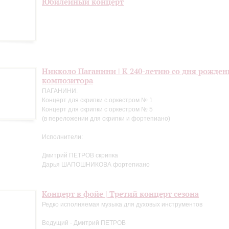
Юбилейный концерт
Никколо Паганини | К 240-летию со дня рожден
композитора
ПАГАНИНИ.
Концерт для скрипки с оркестром № 1
Концерт для скрипки с оркестром № 5
(в переложении для скрипки и фортепиано)
Исполнители:
Дмитрий ПЕТРОВ скрипка
Дарья ШАПОШНИКОВА фортепиано
Концерт в фойе | Третий концерт сезона
Редко исполняемая музыка для духовых инструментов
Ведущий - Дмитрий ПЕТРОВ