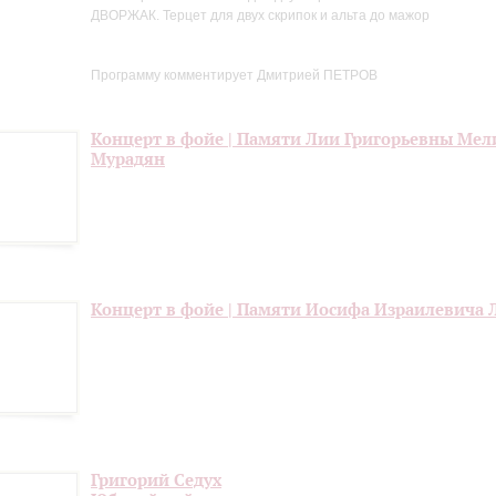
ДВОРЖАК. Терцет для двух скрипок и альта до мажор
Программу комментирует Дмитрией ПЕТРОВ
Концерт в фойе | Памяти Лии Григорьевны Мел
Мурадян
Концерт в фойе | Памяти Иосифа Израилевича 
Григорий Седух