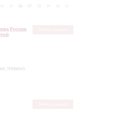
24
25
26
27
28
29
30
31
ива России
Запись закрыта
стой
КИ, ТРЕВИНО
Запись закрыта