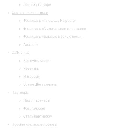
Ресторан и кафе
Фестивали и гастроли
Фестиваль «Площадь Искусств»
Фестиваль «Музыкальная коллекция»
Фестиваль «Барокко в белую ночь»
Гастроли
СМИ о нас
Все публикации
Рецензии
Интервью
Время Шостаковича
Партнеры
Наши партнеры
Фотогалерея
Стать партнером
Просветительские проекты