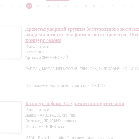
9
10
11
12
13
14
15
16
17
18
19
20
21
22
23
Артисты ударной группы Заслуженного коллект
академического симфонического оркестра | Ше
концерт сезона
Исполнители:
Павел ДРАП
Артемий ЗНАМЕНСКИЙ
РАВЕЛЬ, МОРАГ, ИГНАТОВИЧ-ГЛИНСКА, ЖИВКОВИЧ, КОШИНС
Программу комментирует Дмитрией ПЕТРОВ
Концерт в фойе | Седьмой концерт сезона
Исполнители:
Давид ЧАКВЕТАДЗЕ скрипка
Всеволод ЛЕНСКИХ скрипка
Игорь ТЕХТЕЛЕВ альт
ИЗАИ. Трио "Le Londres" для двух скрипок и альта