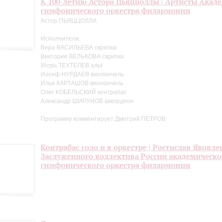
К 100-летию Астора Пьяццоллы | Артисты Акад
симфонического оркестра филармонии
Астор ПЬЯЦЦОЛЛА
Исполнители:
Вера ВАСИЛЬЕВА скрипка
Виктория ВЕЛЬКОВА скрипка
Игорь ТЕХТЕЛЕВ альт
Иосиф НУРДАЕВ виолончель
Илья КАРТАШОВ виолончель
Олег КОБЕЛЬСКИЙ контрабас
Александр ШИРУНОВ аккордеон
Программу комментирует Дмитрий ПЕТРОВ
Контрабас соло и в оркестре | Ростислав Яковле
Заслуженного коллектива России академическо
симфонического оркестра филармонии