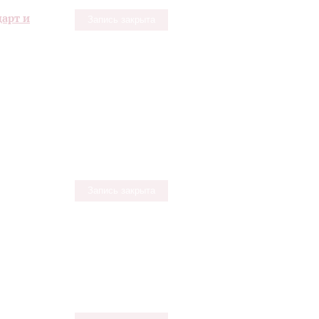
царт и
Запись закрыта
Запись закрыта