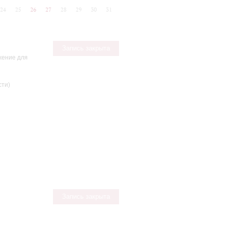
24
25
26
27
28
29
30
31
Запись закрыта
жение для
сти)
Запись закрыта