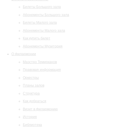
Билеты Большого зала
Абонементы Большого зала
Билеты Малого зала
Абонементы Малого зала
Как купить билет
Абонементы Музитория
О филармонии
Маэстро Темирканов
Правовая информация
Оркестры
Планы залов
Структура
Как добраться
Визит в филармонию
История
Библиотека