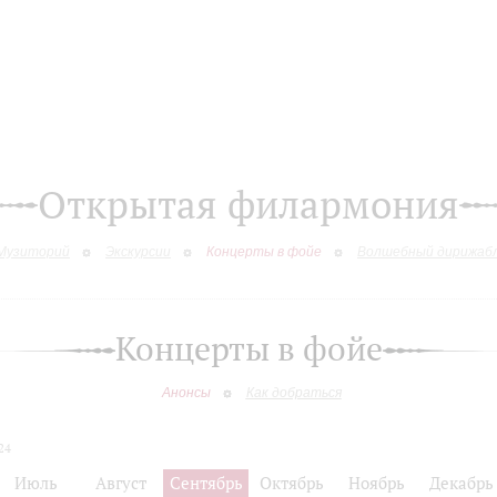
Открытая филармония
Музиторий
Экскурсии
Концерты в фойе
Волшебный дирижаб
Концерты в фойе
Анонсы
Как добраться
24
Июль
Август
Сентябрь
Октябрь
Ноябрь
Декабрь