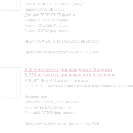
Артём ТРОФИМЕНКО гобой д'амур
Павел СОКОЛОВ гобой
Дмитрий ТЕРЕНТЬЕВ флейта
Андрес ИЗМАЙЛОВ арфа
Ксения СУШКЕВИЧ арфа
Вера ИОНОВА фортепиано
ИБЕР, МАРЧЕЛЛО, КАЗАДЕЗЮС, ДЕБЮССИ
Программу комментирует Дмитрий ПЕТРОВ
К 265-летию со дня рождения Моцарта
К 250-летию со дня рождения Бетховена
МОЦАРТ. Дуэт № 2 для скрипки и альта
БЕТХОВЕН. Соната № 5 для скрипки и фортепиано («Весенняя
Исполнители:
Алексей БОГОРАД альт, скрипка
Константин БАСОК скрипка
Евгений ИЗОТОВ фортепиано
Программу комментирует Дмитрий ПЕТРОВ