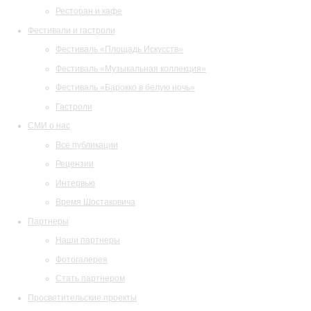
Ресторан и кафе
Фестивали и гастроли
Фестиваль «Площадь Искусств»
Фестиваль «Музыкальная коллекция»
Фестиваль «Барокко в белую ночь»
Гастроли
СМИ о нас
Все публикации
Рецензии
Интервью
Время Шостаковича
Партнеры
Наши партнеры
Фотогалерея
Стать партнером
Просветительские проекты