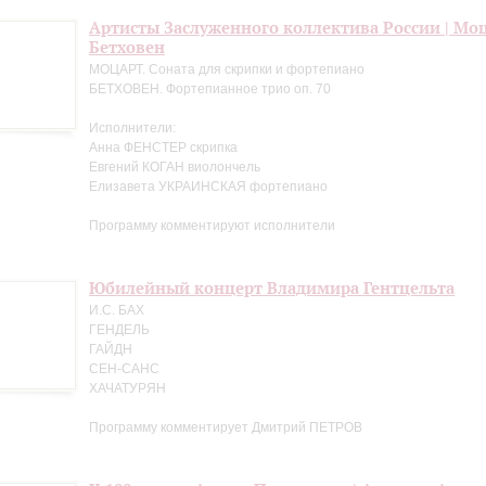
Артисты Заслуженного коллектива России | Мо
Бетховен
МОЦАРТ. Соната для скрипки и фортепиано
БЕТХОВЕН. Фортепианное трио оп. 70
Исполнители:
Анна ФЕНСТЕР скрипка
Евгений КОГАН виолончель
Елизавета УКРАИНСКАЯ фортепиано
Программу комментируют исполнители
Юбилейный концерт Владимира Гентцельта
И.С. БАХ
ГЕНДЕЛЬ
ГАЙДН
СЕН-САНС
ХАЧАТУРЯН
Программу комментирует Дмитрий ПЕТРОВ