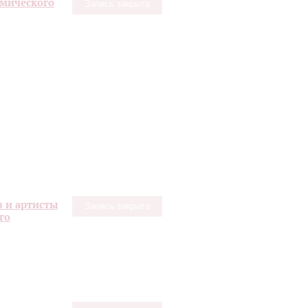
емического
Запись закрыта
в и артисты
Запись закрыта
го