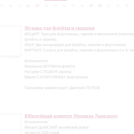
9
10
11
12
13
14
15
16
17
18
19
20
21
22
23
Музыка для флейты и скрипки
МОЦАРТ. Трио для фортепиано, скрипки и виолончели (перело
флейты и скрипки)
ИБЕР. Две интерлюдии для флейты, скрипки и фортепиано
МАРТИНУ. Соната для флейты, скрипки и фортепиано (I и IV ча
Исполнители:
Марианна МУРЗИНА флейта
Наталия СТЕЦКАЯ скрипка
Мария САПАРГАЛИЕВА фортепиано
Программу комментирует Дмитрий ПЕТРОВ
Юбилейный концерт Михаила Дымского
Исполнители:
Михаил ДЫМСКИЙ английский рожок
Артём ИСАЕВ гобой