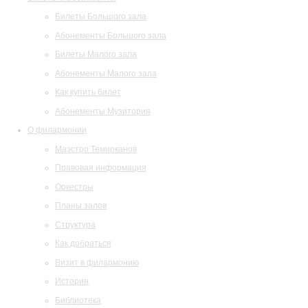
Билеты Большого зала
Абонементы Большого зала
Билеты Малого зала
Абонементы Малого зала
Как купить билет
Абонементы Музитория
О филармонии
Маэстро Темирканов
Правовая информация
Оркестры
Планы залов
Структура
Как добраться
Визит в филармонию
История
Библиотека