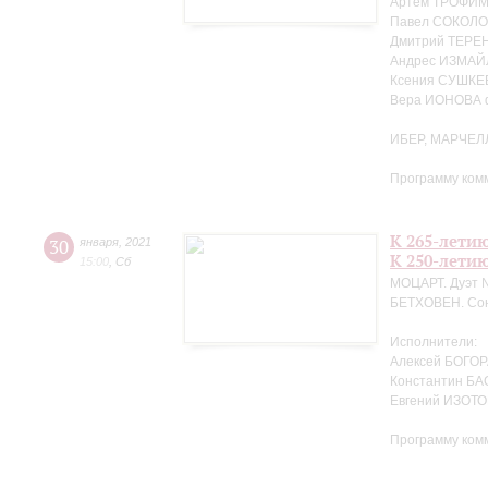
Артём ТРОФИМЕ
Павел СОКОЛО
Дмитрий ТЕРЕ
Андрес ИЗМАЙ
Ксения СУШКЕ
Вера ИОНОВА 
ИБЕР, МАРЧЕЛ
Программу ком
К 265-лети
30
января
,
2021
К 250-лети
15:00
,
Сб
МОЦАРТ. Дуэт №
БЕТХОВЕН. Сон
Исполнители:
Алексей БОГОРА
Константин БА
Евгений ИЗОТО
Программу ком