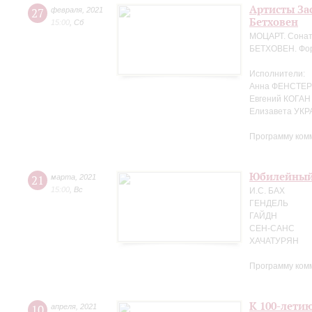
Артисты За
27
февраля
,
2021
Бетховен
15:00
,
Сб
МОЦАРТ. Сонат
БЕТХОВЕН. Фор
Исполнители:
Анна ФЕНСТЕР 
Евгений КОГАН
Елизавета УК
Программу ком
Юбилейный 
21
марта
,
2021
15:00
,
Вс
И.С. БАХ
ГЕНДЕЛЬ
ГАЙДН
СЕН-САНС
ХАЧАТУРЯН
Программу ком
К 100-лети
10
апреля
,
2021