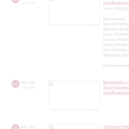
симфоничес
15:00
,
Сб
Астор ПЬЯЦЦ
Исполнители:
Вера ВАСИЛЬЕ
Виктория ВЕЛЬ
Игорь ТЕХТЕЛЕ
Иосиф НУРДАЕ
Илья КАРТАШО
Олег КОБЕЛЬС
Александр ШИ
Программу ком
Контрабас с
01
мая
,
2021
Заслуженно
15:00
,
Сб
симфоничес
Литературн
16
мая
,
2021