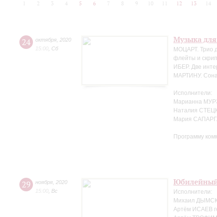
1
2
3
4
5
6
7
8
9
10
11
12
13
14
Музыка для
24
октября
,
2020
15:00
,
Сб
МОЦАРТ. Трио д
флейты и скрип
ИБЕР. Две инте
МАРТИНУ. Сонат
Исполнители:
Марианна МУР
Наталия СТЕЦК
Мария САПАРГ
Программу ком
Юбилейный
29
ноября
,
2020
15:00
,
Вс
Исполнители:
Михаил ДЫМСКИ
Артём ИСАЕВ г