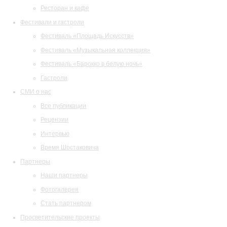
Ресторан и кафе
Фестивали и гастроли
Фестиваль «Площадь Искусств»
Фестиваль «Музыкальная коллекция»
Фестиваль «Барокко в белую ночь»
Гастроли
СМИ о нас
Все публикации
Рецензии
Интервью
Время Шостаковича
Партнеры
Наши партнеры
Фотогалерея
Стать партнером
Просветительские проекты