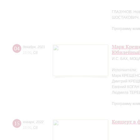
ГЛАЗУНОВ. Но
ШОСТАКОВИЧ. 
Программу ком
Марк Креще
04
декабря
,
2021
Юбилейный
15:00
,
Сб
И.С. БАХ, МОЦ
Исполнители:
Марк КРЕЩЕНС
Дмитрий КРЕЩ
Евгений КОГАН
Людмила ТЕРЕ
Программу ком
Концерт в 
15
января
,
2022
15:00
,
Сб