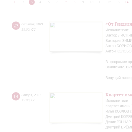
1
2
3
4
5
6
7
8
9
10
11
12
13
14
«От Генделя
23
октября
,
2021
15:00
,
Сб
Исполнители:
Виктор ЛИСНЯК
Виктория ЗИМ
Антон БОРИСОВ
Антон КОЛОБОВ
В программе пр
Венявского, Ви
Ведущий конце
Квартет име
14
ноября
,
2021
15:00
,
Вс
Исполнители:
Квартет имени
Илья КОЗЛОВ с
Дмитрий КОРЯВ
Денис ГОНЧАР 
Дмитрий ЕРЁМ