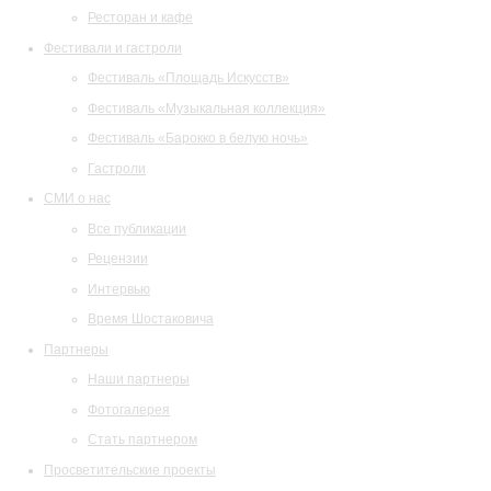
Ресторан и кафе
Фестивали и гастроли
Фестиваль «Площадь Искусств»
Фестиваль «Музыкальная коллекция»
Фестиваль «Барокко в белую ночь»
Гастроли
СМИ о нас
Все публикации
Рецензии
Интервью
Время Шостаковича
Партнеры
Наши партнеры
Фотогалерея
Стать партнером
Просветительские проекты