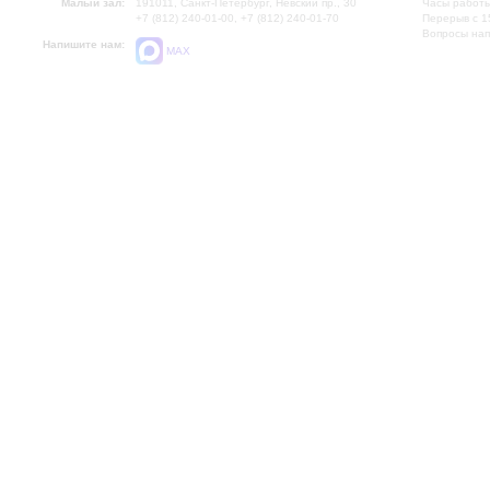
Малый зал:
191011, Санкт-Петербург, Невский пр., 30
Часы работы
+7 (812) 240-01-00, +7 (812) 240-01-70
Перерыв с 1
Вопросы на
Напишите нам:
MAX