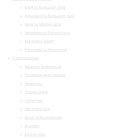
Билеты Большого зала
Абонементы Большого зала
Билеты Малого зала
Абонементы Малого зала
Как купить билет
Абонементы Музитория
О филармонии
Маэстро Темирканов
Правовая информация
Оркестры
Планы залов
Структура
Как добраться
Визит в филармонию
История
Библиотека