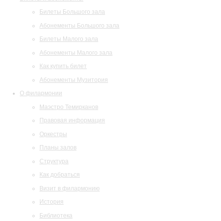
Билеты Большого зала
Абонементы Большого зала
Билеты Малого зала
Абонементы Малого зала
Как купить билет
Абонементы Музитория
О филармонии
Маэстро Темирканов
Правовая информация
Оркестры
Планы залов
Структура
Как добраться
Визит в филармонию
История
Библиотека