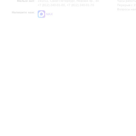
Малый зал:
191011, Санкт-Петербург, Невский пр., 30
Часы работы
+7 (812) 240-01-00, +7 (812) 240-01-70
Перерыв с 1
Вопросы на
Напишите нам:
MAX