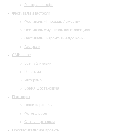
Ресторан и кафе
Фестивали и гастроли
Фестиваль «Площадь Искусств»
Фестиваль «Музыкальная коллекция»
Фестиваль «Барокко в белую ночь»
Гастроли
СМИ о нас
Все публикации
Рецензии
Интервью
Время Шостаковича
Партнеры
Наши партнеры
Фотогалерея
Стать партнером
Просветительские проекты