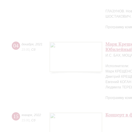
ГЛАЗУНОВ. Но
ШОСТАКОВИЧ. 
Программу ком
Марк Креще
04
декабря
,
2021
Юбилейный
15:00
,
Сб
И.С. БАХ, МОЦ
Исполнители:
Марк КРЕЩЕНС
Дмитрий КРЕЩ
Евгений КОГАН
Людмила ТЕРЕ
Программу ком
Концерт в 
15
января
,
2022
15:00
,
Сб