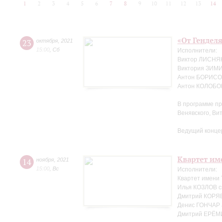
1
2
3
4
5
6
7
8
9
10
11
12
13
14
«От Генделя
23
октября
,
2021
15:00
,
Сб
Исполнители:
Виктор ЛИСНЯК
Виктория ЗИМ
Антон БОРИСОВ
Антон КОЛОБОВ
В программе пр
Венявского, Ви
Ведущий конце
Квартет име
14
ноября
,
2021
15:00
,
Вс
Исполнители:
Квартет имени
Илья КОЗЛОВ с
Дмитрий КОРЯВ
Денис ГОНЧАР 
Дмитрий ЕРЁМ