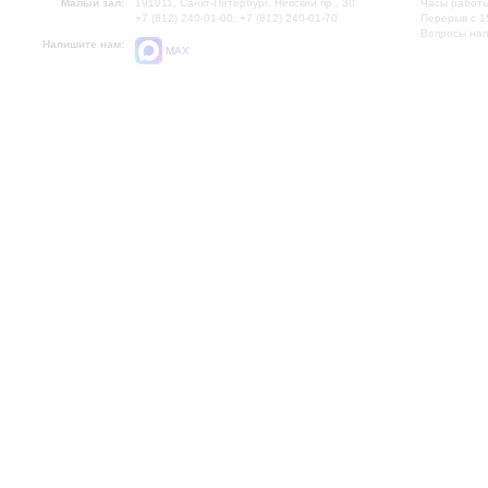
Малый зал:
191011, Санкт-Петербург, Невский пр., 30
Часы работы
+7 (812) 240-01-00, +7 (812) 240-01-70
Перерыв с 1
Вопросы на
Напишите нам:
MAX