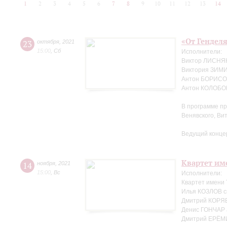
1
2
3
4
5
6
7
8
9
10
11
12
13
14
«От Генделя
23
октября
,
2021
15:00
,
Сб
Исполнители:
Виктор ЛИСНЯК
Виктория ЗИМ
Антон БОРИСОВ
Антон КОЛОБОВ
В программе пр
Венявского, Ви
Ведущий конце
Квартет име
14
ноября
,
2021
15:00
,
Вс
Исполнители:
Квартет имени
Илья КОЗЛОВ с
Дмитрий КОРЯВ
Денис ГОНЧАР 
Дмитрий ЕРЁМ