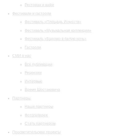
Ресторан и кафе
Фестивали и гастроли
Фестиваль «Площадь Искусств»
Фестиваль «Музыкальная коллекция»
Фестиваль «Барокко в белую ночь»
Гастроли
СМИ о нас
Все публикации
Рецензии
Интервью
Время Шостаковича
Партнеры
Наши партнеры
Фотогалерея
Стать партнером
Просветительские проекты