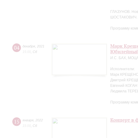
ГЛАЗУНОВ. Но
ШОСТАКОВИЧ. 
Программу ком
Марк Креще
04
декабря
,
2021
Юбилейный
15:00
,
Сб
И.С. БАХ, МОЦ
Исполнители:
Марк КРЕЩЕНС
Дмитрий КРЕЩ
Евгений КОГАН
Людмила ТЕРЕ
Программу ком
Концерт в 
15
января
,
2022
15:00
,
Сб