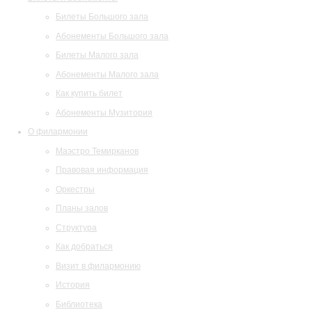
Билеты Большого зала
Абонементы Большого зала
Билеты Малого зала
Абонементы Малого зала
Как купить билет
Абонементы Музитория
О филармонии
Маэстро Темирканов
Правовая информация
Оркестры
Планы залов
Структура
Как добраться
Визит в филармонию
История
Библиотека