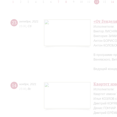
1
2
3
4
5
6
7
8
9
10
11
12
13
14
«От Генделя
23
октября
,
2021
15:00
,
Сб
Исполнители:
Виктор ЛИСНЯК
Виктория ЗИМ
Антон БОРИСОВ
Антон КОЛОБОВ
В программе пр
Венявского, Ви
Ведущий конце
Квартет име
14
ноября
,
2021
15:00
,
Вс
Исполнители:
Квартет имени
Илья КОЗЛОВ с
Дмитрий КОРЯВ
Денис ГОНЧАР 
Дмитрий ЕРЁМ