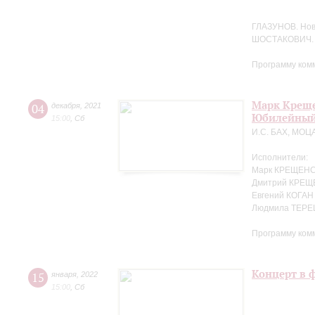
ГЛАЗУНОВ. Но
ШОСТАКОВИЧ. 
Программу ком
Марк Креще
04
декабря
,
2021
Юбилейный
15:00
,
Сб
И.С. БАХ, МОЦ
Исполнители:
Марк КРЕЩЕНС
Дмитрий КРЕЩ
Евгений КОГАН
Людмила ТЕРЕ
Программу ком
Концерт в 
15
января
,
2022
15:00
,
Сб