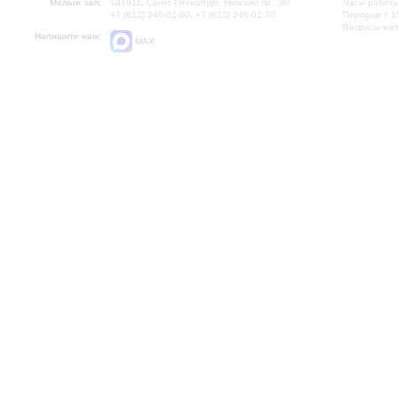
Малый зал:
191011, Санкт-Петербург, Невский пр., 30
Часы работы
+7 (812) 240-01-00, +7 (812) 240-01-70
Перерыв с 1
Вопросы на
Напишите нам:
MAX