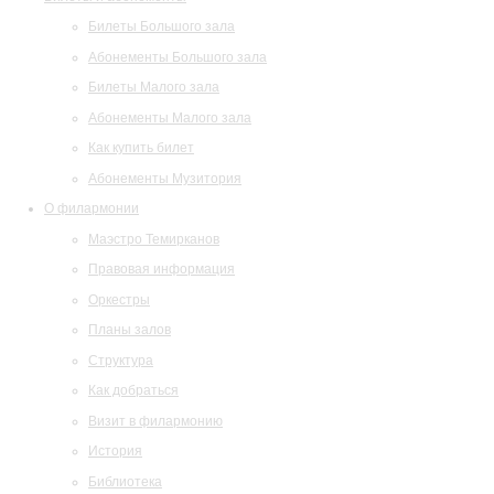
Билеты Большого зала
Абонементы Большого зала
Билеты Малого зала
Абонементы Малого зала
Как купить билет
Абонементы Музитория
О филармонии
Маэстро Темирканов
Правовая информация
Оркестры
Планы залов
Структура
Как добраться
Визит в филармонию
История
Библиотека