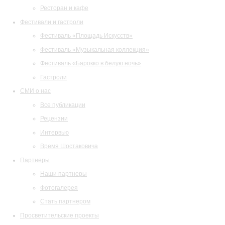
Ресторан и кафе
Фестивали и гастроли
Фестиваль «Площадь Искусств»
Фестиваль «Музыкальная коллекция»
Фестиваль «Барокко в белую ночь»
Гастроли
СМИ о нас
Все публикации
Рецензии
Интервью
Время Шостаковича
Партнеры
Наши партнеры
Фотогалерея
Стать партнером
Просветительские проекты