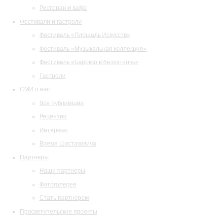
Ресторан и кафе
Фестивали и гастроли
Фестиваль «Площадь Искусств»
Фестиваль «Музыкальная коллекция»
Фестиваль «Барокко в белую ночь»
Гастроли
СМИ о нас
Все публикации
Рецензии
Интервью
Время Шостаковича
Партнеры
Наши партнеры
Фотогалерея
Стать партнером
Просветительские проекты