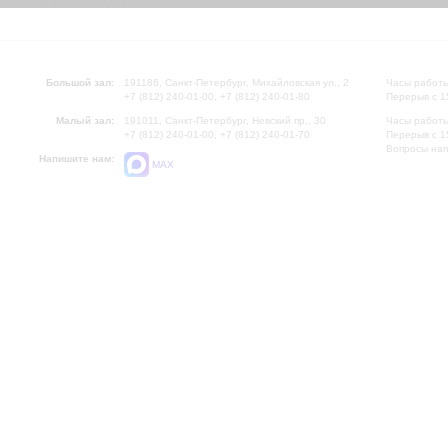
Большой зал:
191186, Санкт-Петербург, Михайловская ул., 2
Часы работы
+7 (812) 240-01-00, +7 (812) 240-01-80
Перерыв с 1
Малый зал:
191011, Санкт-Петербург, Невский пр., 30
Часы работы
+7 (812) 240-01-00, +7 (812) 240-01-70
Перерыв с 1
Вопросы на
Напишите нам:
MAX