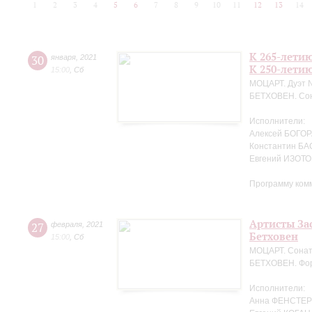
1
2
3
4
5
6
7
8
9
10
11
12
13
14
К 265-лети
30
января
,
2021
К 250-лети
15:00
,
Сб
МОЦАРТ. Дуэт №
БЕТХОВЕН. Сон
Исполнители:
Алексей БОГОРА
Константин БА
Евгений ИЗОТО
Программу ком
Артисты За
27
февраля
,
2021
Бетховен
15:00
,
Сб
МОЦАРТ. Сонат
БЕТХОВЕН. Фор
Исполнители:
Анна ФЕНСТЕР 