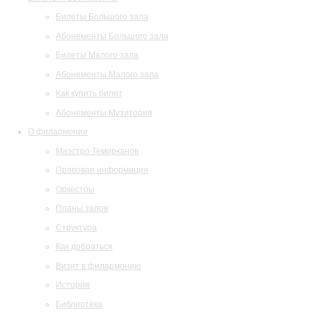
Билеты Большого зала
Абонементы Большого зала
Билеты Малого зала
Абонементы Малого зала
Как купить билет
Абонементы Музитория
О филармонии
Маэстро Темирканов
Правовая информация
Оркестры
Планы залов
Структура
Как добраться
Визит в филармонию
История
Библиотека