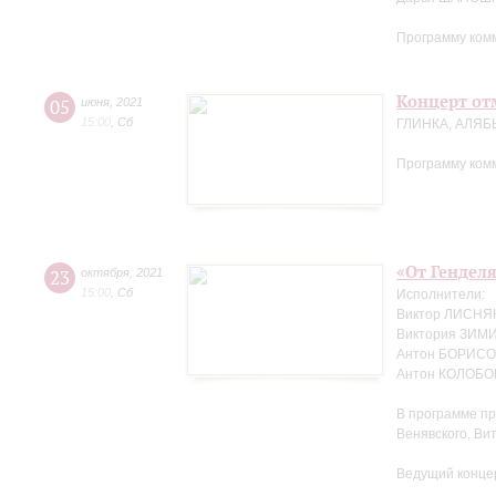
Программу ком
Концерт отм
05
июня
,
2021
15:00
,
Сб
ГЛИНКА, АЛЯБ
Программу ком
«От Генделя
23
октября
,
2021
15:00
,
Сб
Исполнители:
Виктор ЛИСНЯК
Виктория ЗИМ
Антон БОРИСОВ
Антон КОЛОБОВ
В программе пр
Венявского, Ви
Ведущий конце