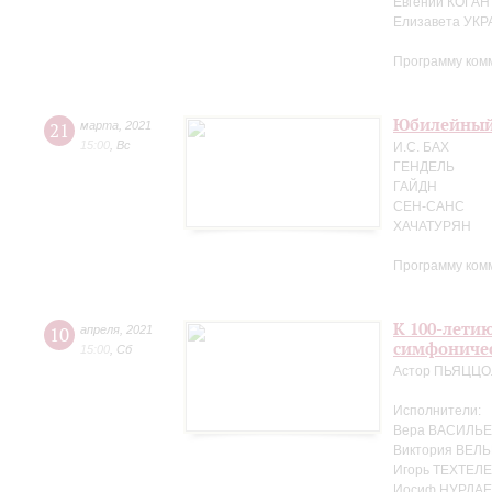
Евгений КОГАН
Елизавета УК
Программу ком
Юбилейный 
21
марта
,
2021
15:00
,
Вс
И.С. БАХ
ГЕНДЕЛЬ
ГАЙДН
СЕН-САНС
ХАЧАТУРЯН
Программу ком
К 100-лети
10
апреля
,
2021
симфоничес
15:00
,
Сб
Астор ПЬЯЦЦ
Исполнители:
Вера ВАСИЛЬЕ
Виктория ВЕЛЬ
Игорь ТЕХТЕЛЕ
Иосиф НУРДАЕ