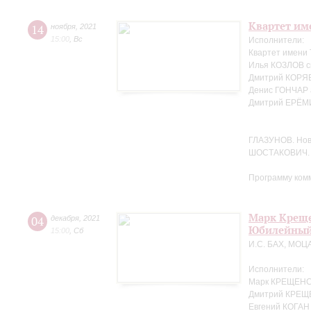
Квартет име
14
ноября
,
2021
15:00
,
Вс
Исполнители:
Квартет имени
Илья КОЗЛОВ с
Дмитрий КОРЯВ
Денис ГОНЧАР 
Дмитрий ЕРЁМ
ГЛАЗУНОВ. Но
ШОСТАКОВИЧ. 
Программу ком
Марк Креще
04
декабря
,
2021
Юбилейный
15:00
,
Сб
И.С. БАХ, МОЦ
Исполнители:
Марк КРЕЩЕНС
Дмитрий КРЕЩ
Евгений КОГАН