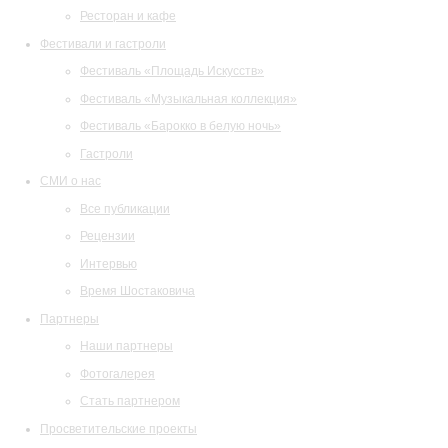
Ресторан и кафе
Фестивали и гастроли
Фестиваль «Площадь Искусств»
Фестиваль «Музыкальная коллекция»
Фестиваль «Барокко в белую ночь»
Гастроли
СМИ о нас
Все публикации
Рецензии
Интервью
Время Шостаковича
Партнеры
Наши партнеры
Фотогалерея
Стать партнером
Просветительские проекты