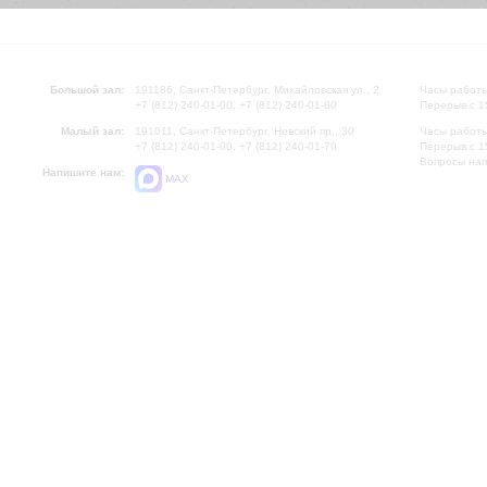
Большой зал:
191186, Санкт-Петербург, Михайловская ул., 2
Часы работы
+7 (812) 240-01-00, +7 (812) 240-01-80
Перерыв с 1
Малый зал:
191011, Санкт-Петербург, Невский пр., 30
Часы работы
+7 (812) 240-01-00, +7 (812) 240-01-70
Перерыв с 1
Вопросы на
Напишите нам:
MAX