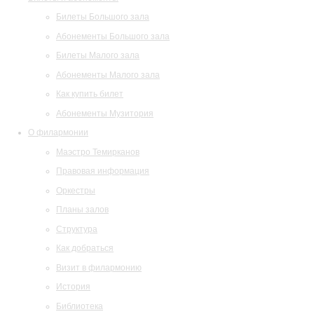
Билеты Большого зала
Абонементы Большого зала
Билеты Малого зала
Абонементы Малого зала
Как купить билет
Абонементы Музитория
О филармонии
Маэстро Темирканов
Правовая информация
Оркестры
Планы залов
Структура
Как добраться
Визит в филармонию
История
Библиотека