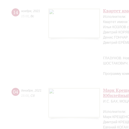
Квартет име
14
ноября
,
2021
15:00
,
Вс
Исполнители:
Квартет имени
Илья КОЗЛОВ с
Дмитрий КОРЯВ
Денис ГОНЧАР 
Дмитрий ЕРЁМ
ГЛАЗУНОВ. Но
ШОСТАКОВИЧ. 
Программу ком
Марк Креще
04
декабря
,
2021
Юбилейный
15:00
,
Сб
И.С. БАХ, МОЦ
Исполнители:
Марк КРЕЩЕНС
Дмитрий КРЕЩ
Евгений КОГАН