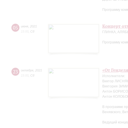
Программу ком
Концерт отм
05
июня
,
2021
15:00
,
Сб
ГЛИНКА, АЛЯБ
Программу ком
«От Генделя
23
октября
,
2021
15:00
,
Сб
Исполнители:
Виктор ЛИСНЯК
Виктория ЗИМ
Антон БОРИСОВ
Антон КОЛОБОВ
В программе пр
Венявского, Ви
Ведущий конце