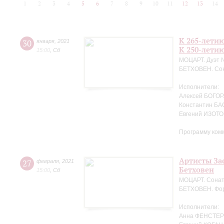
1
2
3
4
5
6
7
8
9
10
11
12
13
14
К 265-лети
30
января
,
2021
К 250-лети
15:00
,
Сб
МОЦАРТ. Дуэт №
БЕТХОВЕН. Сон
Исполнители:
Алексей БОГОРА
Константин БА
Евгений ИЗОТО
Программу ком
Артисты За
27
февраля
,
2021
Бетховен
15:00
,
Сб
МОЦАРТ. Сонат
БЕТХОВЕН. Фор
Исполнители:
Анна ФЕНСТЕР 