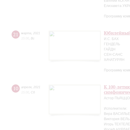
Евгений КОГАН
Елизавета УК
Программу ком
Юбилейный 
21
марта
,
2021
15:00
,
Вс
И.С. БАХ
ГЕНДЕЛЬ
ГАЙДН
СЕН-САНС
ХАЧАТУРЯН
Программу ком
К 100-лети
10
апреля
,
2021
симфоничес
15:00
,
Сб
Астор ПЬЯЦЦ
Исполнители:
Вера ВАСИЛЬЕ
Виктория ВЕЛЬ
Игорь ТЕХТЕЛЕ
Иосиф НУРДАЕ