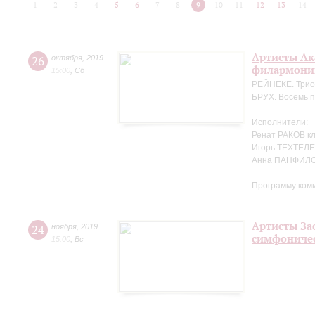
1
2
3
4
5
6
7
8
9
10
11
12
13
14
Артисты Ак
26
октября
,
2019
филармонии
15:00
,
Сб
РЕЙНЕКЕ. Трио 
БРУХ. Восемь п
Исполнители:
Ренат РАКОВ к
Игорь ТЕХТЕЛЕ
Анна ПАНФИЛО
Программу ком
Артисты За
24
ноября
,
2019
симфоничес
15:00
,
Вс