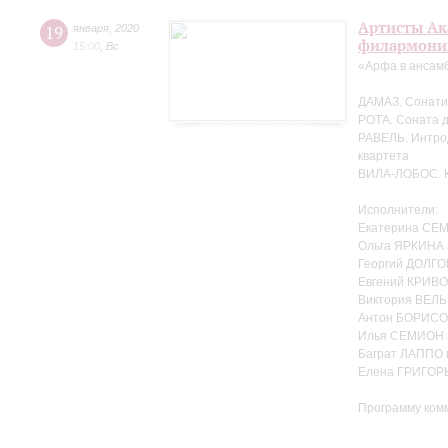
Артисты Ак
19
января
,
2020
филармонии
15:00
,
Вс
«Арфа в ансам
ДАМАЗ. Сонати
РОТА. Соната 
РАВЕЛЬ. Интрод
квартета
ВИЛА-ЛОБОС. Кв
Исполнители:
Екатерина СЕ
Ольга ЯРКИНА
Георгий ДОЛГО
Евгений КРИВ
Виктория ВЕЛЬ
Антон БОРИСОВ
Илья СЕМИОН 
Баграт ЛАППО 
Елена ГРИГОР
Программу ком