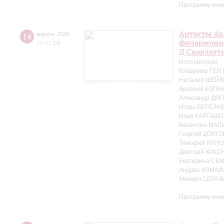
Программу ком
Артисты Ак
14
марта
,
2020
филармонии 
15:00
,
Сб
Д.Скарлатт
Исполнители:
Владимир ГЕНТ
Наталия ШЕЙК
Арсений КОПНЕ
Александр ДЯГ
Игорь БЕРЕЗНЕ
Илья КАРТАШО
Валентин МАЛ
Георгий ДОЛГО
Тимофей ЯХНО
Дмитрий КРАС
Екатерина СЕ
Андрес ИЗМАЙ
Михаил СЕРАЗ
Программу ком