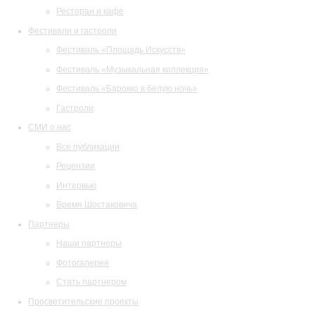
Ресторан и кафе
Фестивали и гастроли
Фестиваль «Площадь Искусств»
Фестиваль «Музыкальная коллекция»
Фестиваль «Барокко в белую ночь»
Гастроли
СМИ о нас
Все публикации
Рецензии
Интервью
Время Шостаковича
Партнеры
Наши партнеры
Фотогалерея
Стать партнером
Просветительские проекты