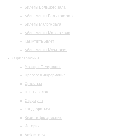
Билеты Большого зала
Абонементы Большого зала
Билеты Малого зала
Абонементы Малого зала
Как купить билет
Абонементы Музитория
О филармонии
Маэстро Темирканов
Правовая информация
Оркестры
Планы залов
Структура
Как добраться
Визит в филармонию
История
Библиотека