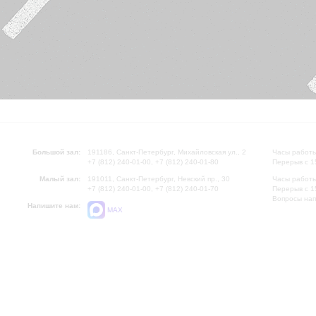
Большой зал:
191186, Санкт-Петербург, Михайловская ул., 2
Часы работы
+7 (812) 240-01-00, +7 (812) 240-01-80
Перерыв с 1
Малый зал:
191011, Санкт-Петербург, Невский пр., 30
Часы работы
+7 (812) 240-01-00, +7 (812) 240-01-70
Перерыв с 1
Вопросы на
Напишите нам:
MAX