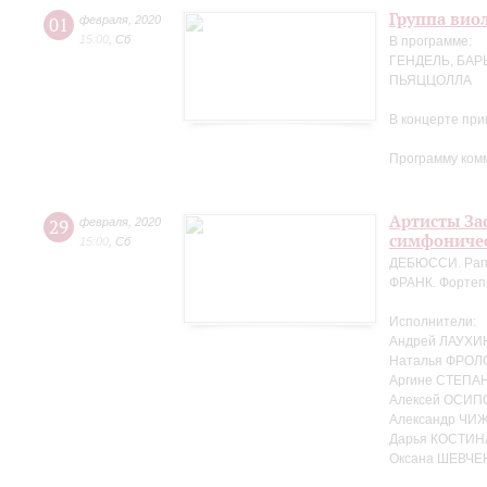
Группа вио
01
февраля
,
2020
15:00
,
Сб
В программе:
ГЕНДЕЛЬ, БАР
ПЬЯЦЦОЛЛА
В концерте пр
Программу ком
Артисты За
29
февраля
,
2020
симфоничес
15:00
,
Сб
ДЕБЮССИ. Рапс
ФРАНК. Фортеп
Исполнители:
Андрей ЛАУХИН
Наталья ФРОЛ
Аргине СТЕПАН
Алексей ОСИПО
Александр ЧИЖ
Дарья КОСТИНА
Оксана ШЕВЧЕ