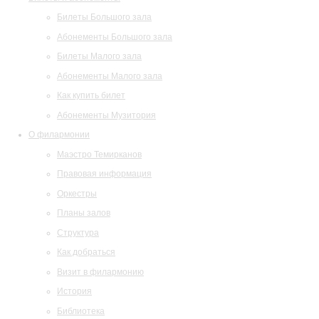
Билеты Большого зала
Абонементы Большого зала
Билеты Малого зала
Абонементы Малого зала
Как купить билет
Абонементы Музитория
О филармонии
Маэстро Темирканов
Правовая информация
Оркестры
Планы залов
Структура
Как добраться
Визит в филармонию
История
Библиотека