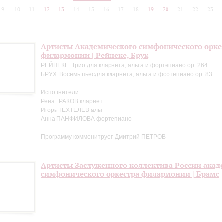
9
10
11
12
13
14
15
16
17
18
19
20
21
22
23
Артисты Академического симфонического орке
филармонии | Рейнеке, Брух
РЕЙНЕКЕ. Трио для кларнета, альта и фортепиано op. 264
БРУХ. Восемь пьесдля кларнета, альта и фортепиано op. 83
Исполнители:
Ренат РАКОВ кларнет
Игорь ТЕХТЕЛЕВ альт
Анна ПАНФИЛОВА фортепиано
Программу комменитрует Дмитрий ПЕТРОВ
Артисты Заслуженного коллектива России акад
симфонического оркестра филармонии | Брамс