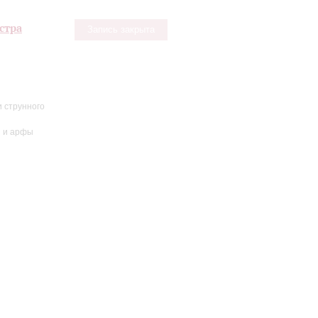
стра
Запись закрыта
 струнного
и и арфы