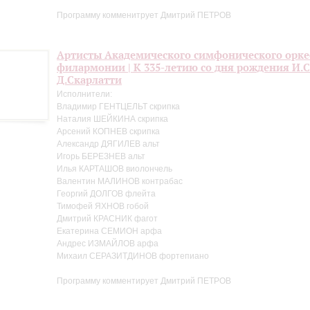
Программу комменитрует Дмитрий ПЕТРОВ
Артисты Академического симфонического орке
филармонии | К 335-летию со дня рождения И.С.
Д.Скарлатти
Исполнители:
Владимир ГЕНТЦЕЛЬТ скрипка
Наталия ШЕЙКИНА скрипка
Арсений КОПНЕВ скрипка
Александр ДЯГИЛЕВ альт
Игорь БЕРЕЗНЕВ альт
Илья КАРТАШОВ виолончель
Валентин МАЛИНОВ контрабас
Георгий ДОЛГОВ флейта
Тимофей ЯХНОВ гобой
Дмитрий КРАСНИК фагот
Екатерина СЕМИОН арфа
Андрес ИЗМАЙЛОВ арфа
Михаил СЕРАЗИТДИНОВ фортепиано
Программу комментирует Дмитрий ПЕТРОВ