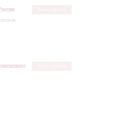
России
Запись закрыта
ГОРОХОВ,
емического
Запись закрыта