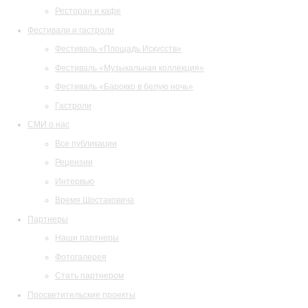
Ресторан и кафе
Фестивали и гастроли
Фестиваль «Площадь Искусств»
Фестиваль «Музыкальная коллекция»
Фестиваль «Барокко в белую ночь»
Гастроли
СМИ о нас
Все публикации
Рецензии
Интервью
Время Шостаковича
Партнеры
Наши партнеры
Фотогалерея
Стать партнером
Просветительские проекты