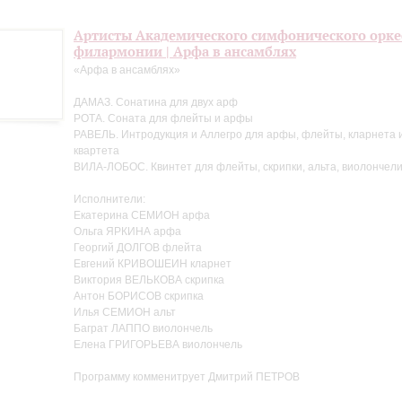
Артисты Академического симфонического орке
филармонии | Арфа в ансамблях
«Арфа в ансамблях»
ДАМАЗ. Сонатина для двух арф
РОТА. Соната для флейты и арфы
РАВЕЛЬ. Интродукция и Аллегро для арфы, флейты, кларнета и
квартета
ВИЛА-ЛОБОС. Квинтет для флейты, скрипки, альта, виолончел
Исполнители:
Екатерина СЕМИОН арфа
Ольга ЯРКИНА арфа
Георгий ДОЛГОВ флейта
Евгений КРИВОШЕИН кларнет
Виктория ВЕЛЬКОВА скрипка
Антон БОРИСОВ скрипка
Илья СЕМИОН альт
Баграт ЛАППО виолончель
Елена ГРИГОРЬЕВА виолончель
Программу комменитрует Дмитрий ПЕТРОВ