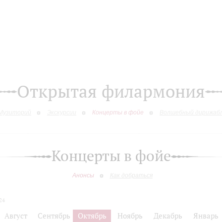
Открытая филармония
Музиторий
Экскурсии
Концерты в фойе
Волшебный дирижаб
Концерты в фойе
Анонсы
Как добраться
24
Август
Сентябрь
Октябрь
Ноябрь
Декабрь
Январь