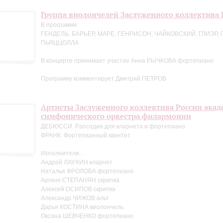
Группа виолончелей Заслуженного коллектива 
В программе:
ГЕНДЕЛЬ, БАРЬЕР, МАРЕ, ГЕНРИСОН, ЧАЙКОВСКИЙ, ГЛИЭР, 
ПЬЯЦЦОЛЛА
В концерте принимает участие Анна РЫЧКОВА фортепиано
Программу комментирует Дмитрий ПЕТРОВ
Артисты Заслуженного коллектива России акад
симфонического оркестра филармонии
ДЕБЮССИ. Рапсодия для кларнета и фортепиано
ФРАНК. Фортепианный квинтет
Исполнители:
Андрей ЛАУХИН кларнет
Наталья ФРОЛОВА фортепиано
Аргине СТЕПАНЯН скрипка
Алексей ОСИПОВ скрипка
Александр ЧИЖОВ альт
Дарья КОСТИНА виолончель
Оксана ШЕВЧЕНКО фортепиано