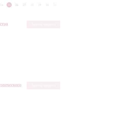
24
25
26
27
28
29
30
31
стра
Запись закрыта
емического
Запись закрыта