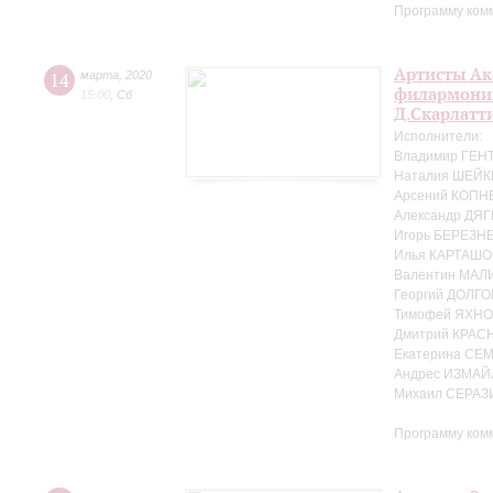
Программу ком
Артисты Ак
14
марта
,
2020
филармонии 
15:00
,
Сб
Д.Скарлатт
Исполнители:
Владимир ГЕНТ
Наталия ШЕЙК
Арсений КОПНЕ
Александр ДЯГ
Игорь БЕРЕЗНЕ
Илья КАРТАШО
Валентин МАЛ
Георгий ДОЛГО
Тимофей ЯХНО
Дмитрий КРАС
Екатерина СЕ
Андрес ИЗМАЙ
Михаил СЕРАЗ
Программу ком