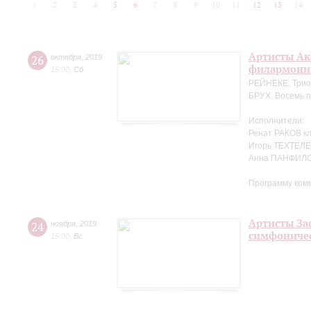
1
2
3
4
5
6
7
8
9
10
11
12
13
14
Артисты Ак
26
октября
,
2019
филармонии
15:00
,
Сб
РЕЙНЕКЕ. Трио 
БРУХ. Восемь п
Исполнители:
Ренат РАКОВ к
Игорь ТЕХТЕЛЕ
Анна ПАНФИЛО
Программу ком
Артисты За
24
ноября
,
2019
симфоничес
15:00
,
Вс