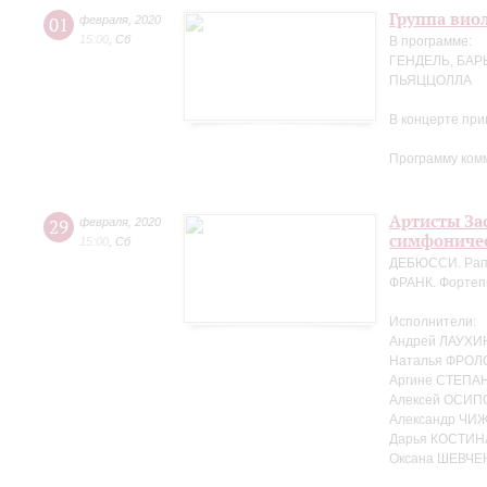
Группа вио
01
февраля
,
2020
15:00
,
Сб
В программе:
ГЕНДЕЛЬ, БАР
ПЬЯЦЦОЛЛА
В концерте пр
Программу ком
Артисты За
29
февраля
,
2020
симфоничес
15:00
,
Сб
ДЕБЮССИ. Рапс
ФРАНК. Фортеп
Исполнители:
Андрей ЛАУХИН
Наталья ФРОЛ
Аргине СТЕПАН
Алексей ОСИПО
Александр ЧИЖ
Дарья КОСТИНА
Оксана ШЕВЧЕ