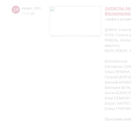
Артисты Ак
19
января
,
2020
филармонии
15:00
,
Вс
«Арфа в ансам
ДАМАЗ. Сонати
РОТА. Соната 
РАВЕЛЬ. Интрод
квартета
ВИЛА-ЛОБОС. Кв
Исполнители:
Екатерина СЕ
Ольга ЯРКИНА
Георгий ДОЛГО
Евгений КРИВ
Виктория ВЕЛЬ
Антон БОРИСОВ
Илья СЕМИОН 
Баграт ЛАППО 
Елена ГРИГОР
Программу ком