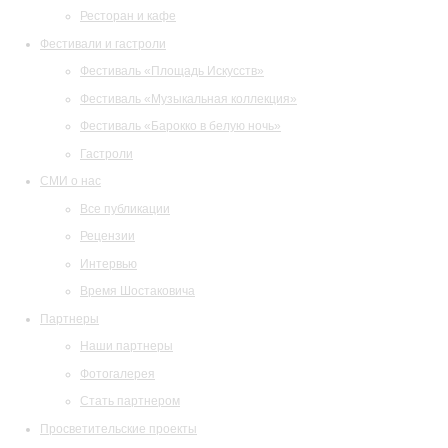
Ресторан и кафе
Фестивали и гастроли
Фестиваль «Площадь Искусств»
Фестиваль «Музыкальная коллекция»
Фестиваль «Барокко в белую ночь»
Гастроли
СМИ о нас
Все публикации
Рецензии
Интервью
Время Шостаковича
Партнеры
Наши партнеры
Фотогалерея
Стать партнером
Просветительские проекты