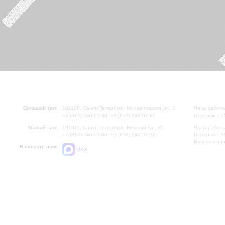
Большой зал:
191186, Санкт-Петербург, Михайловская ул., 2
Часы работы
+7 (812) 240-01-00, +7 (812) 240-01-80
Перерыв с 1
Малый зал:
191011, Санкт-Петербург, Невский пр., 30
Часы работы
+7 (812) 240-01-00, +7 (812) 240-01-70
Перерыв с 1
Вопросы на
Напишите нам:
MAX