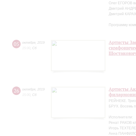
Олег ЕГОРОВ в
Дмитрий АНДР
Дмитрий КАРА
Программу ком
Артисты За
05
октября
,
2019
симфоничес
15:00
,
Сб
Шостакови
Артисты Ак
26
октября
,
2019
филармонии
15:00
,
Сб
РЕЙНЕКЕ. Трио 
БРУХ. Восемь п
Исполнители:
Ренат РАКОВ к
Игорь ТЕХТЕЛЕ
Анна ПАНФИЛО