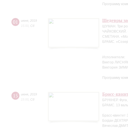
Программу ком
Шедевры за
01
июня
,
2019
15:00
,
Сб
ШУМАН. Три ро
ЧАЙКОВСКИЙ. 
СМЕТАНА. «Мо
БРАМС. «Созер
Исполнители:
Виктор ЛИСНЯК
Виктория ЗИМ
Программу ком
Брасс-квин
15
июня
,
2019
15:00
,
Сб
БРУКНЕР. Фуга 
БРАМС. 13 валь
Брасс-квинтет 
Богдан ДЕХТЯР
Вячеслав ДМИТ