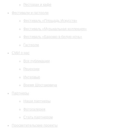
Ресторан и кафе
Фестивали и гастроли
Фестиваль «Площадь Искусств»
Фестиваль «Музыкальная коллекция»
Фестиваль «Барокко в белую ночь»
Гастроли
СМИ о нас
Все публикации
Рецензии
Интервью
Время Шостаковича
Партнеры
Наши партнеры
Фотогалерея
Стать партнером
Просветительские проекты