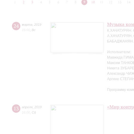
1
2
3
4
5
6
7
8
9
10
11
12
13
14
Музыка ко
24
марта
,
2019
15:00
,
Вс
К.ХАЧАТУРЯН. 
А.ХАЧАТУРЯН. 
БАБАДЖАНЯН. Т
Исполнители:
Мавжида ГИМА
Максим ТАНКО
Никита ЗУБАРЕ
Александр ЧИЖ
Аргине СТЕПАН
Программу ком
«Мир контр
13
апреля
,
2019
16:00
,
Сб