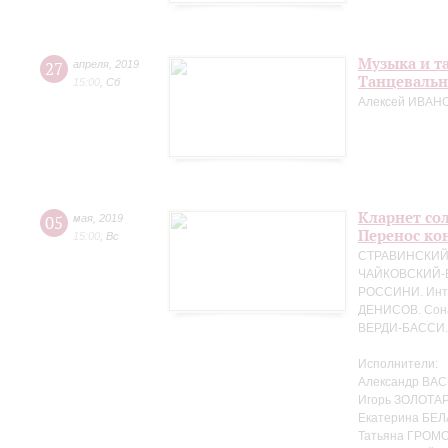
Музыка и т
27
апреля
,
2019
Танцевальн
15:00
,
Сб
Алексей ИВАНО
Кларнет сол
05
мая
,
2019
Перенос кон
15:00
,
Вс
СТРАВИНСКИЙ. 
ЧАЙКОВСКИЙ-БЕ
РОССИНИ. Интр
ДЕНИСОВ. Сона
ВЕРДИ-БАССИ. 
Исполнители:
Александр ВАС
Игорь ЗОЛОТАР
Екатерина БЕЛ
Татьяна ГРОМО