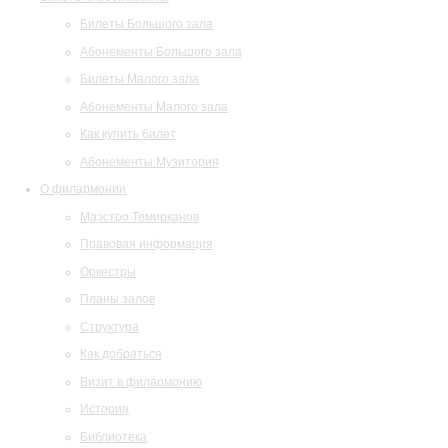
Билеты Большого зала
Абонементы Большого зала
Билеты Малого зала
Абонементы Малого зала
Как купить билет
Абонементы Музитория
О филармонии
Маэстро Темирканов
Правовая информация
Оркестры
Планы залов
Структура
Как добраться
Визит в филармонию
История
Библиотека