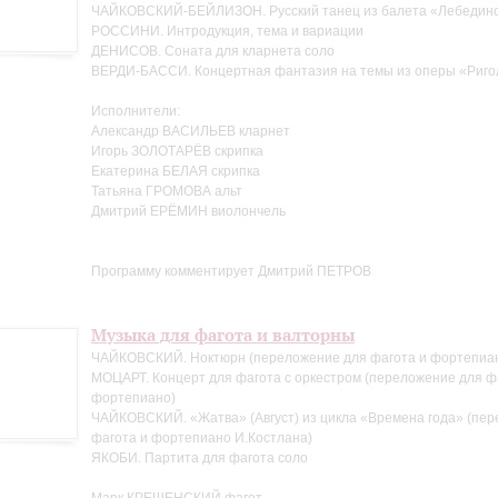
ЧАЙКОВСКИЙ-БЕЙЛИЗОН. Русский танец из балета «Лебедино
РОССИНИ. Интродукция, тема и вариации
ДЕНИСОВ. Соната для кларнета соло
ВЕРДИ-БАССИ. Концертная фантазия на темы из оперы «Риго
Исполнители:
Александр ВАСИЛЬЕВ кларнет
Игорь ЗОЛОТАРЁВ скрипка
Екатерина БЕЛАЯ скрипка
Татьяна ГРОМОВА альт
Дмитрий ЕРЁМИН виолончель
Программу комментирует Дмитрий ПЕТРОВ
Музыка для фагота и валторны
ЧАЙКОВСКИЙ. Ноктюрн (переложение для фагота и фортепиан
МОЦАРТ. Концерт для фагота с оркестром (переложение для ф
фортепиано)
ЧАЙКОВСКИЙ. «Жатва» (Август) из цикла «Времена года» (пе
фагота и фортепиано И.Костлана)
ЯКОБИ. Партита для фагота соло