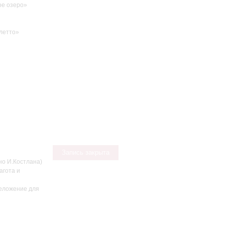
е озеро»
летто»
Запись закрыта
о И.Костлана)
агота и
реложение для