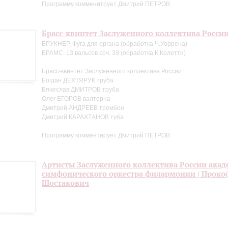
Программу комменитрует Дмитрий ПЕТРОВ
Брасс-квинтет Заслуженного коллектива Росси
БРУКНЕР. Фуга для органа (обработка Ч.Уоррена)
БРАМС. 13 вальсов соч. 39 (обработка К.Колетти)
Брасс-квинтет Заслуженного коллектива России:
Богдан ДЕХТЯРУК труба
Вячеслав ДМИТРОВ труба
Олег ЕГОРОВ валторна
Дмитрий АНДРЕЕВ тромбон
Дмитрий КАРАХТАНОВ туба
Программу комментирует Дмитрий ПЕТРОВ
Артисты Заслуженного коллектива России акад
симфонического оркестра филармонии | Проко
Шостакович