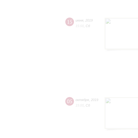
15
июня
,
2019
15:00
,
Сб
05
октября
,
2019
15:00
,
Сб