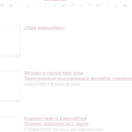
9
10
11
12
13
14
15
16
17
18
19
20
21
22
23
«Мир контрабаса»
Музыка и танцы трех эпох
Танцевальные коллективы и ансамбль старинн
Алексей ИВАНОВ виола да гамба
Кларнет соло и в ансамблях
Перенос концерта со 2 марта
СТРАВИНСКИЙ. Три пьесы для кларнета соло