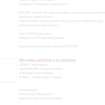
Марк КРЕЩЕНСКИЙ фагот
Людмила ТЕРЕЩЕНКО фортепиано
МОЦАРТ. Концерт № 2 для валторны с оркестром (переложени
валторны и фортепиано)
ЧАЙКОВСКИЙ. «Баркаролла» (Июнь) из цикла «Времена года»
для валторны и фортепиано)
Олег ЕГОРОВ валторна
Маргарита ГЛУХОВА фортепиано
Программу комментирует Дмитрий ПЕТРОВ
Шедевры забытые и не забытые
ШУМАН. Три романса
ЧАЙКОВСКИЙ. «Размышление»
СМЕТАНА. «Моя Родина»
БРАМС. «Созерцание», Скерцо
Исполнители:
Виктор ЛИСНЯК скрипка
Виктория ЗИМИНА фортепиано