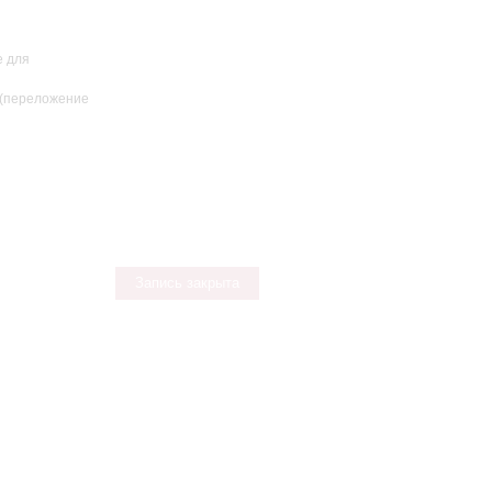
е для
 (переложение
Запись закрыта