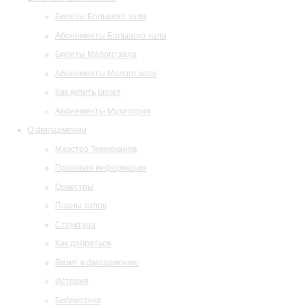
Билеты Большого зала
Абонементы Большого зала
Билеты Малого зала
Абонементы Малого зала
Как купить билет
Абонементы Музитория
О филармонии
Маэстро Темирканов
Правовая информация
Оркестры
Планы залов
Структура
Как добраться
Визит в филармонию
История
Библиотека