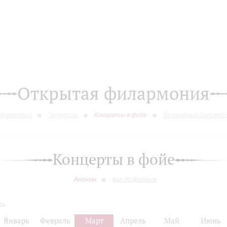
Открытая филармония
Музиторий
Экскурсии
Концерты в фойе
Волшебный дирижаб
Концерты в фойе
Анонсы
Как добраться
24
Январь
Февраль
Март
Апрель
Май
Июнь