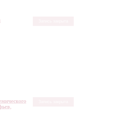
и
Запись закрыта
емического
Запись закрыта
фьев,