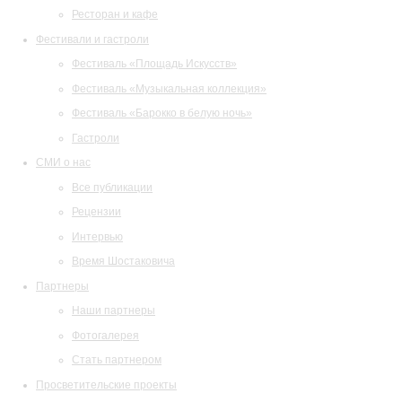
Ресторан и кафе
Фестивали и гастроли
Фестиваль «Площадь Искусств»
Фестиваль «Музыкальная коллекция»
Фестиваль «Барокко в белую ночь»
Гастроли
СМИ о нас
Все публикации
Рецензии
Интервью
Время Шостаковича
Партнеры
Наши партнеры
Фотогалерея
Стать партнером
Просветительские проекты