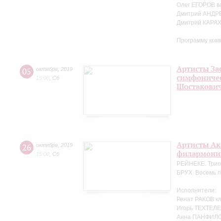
Олег ЕГОРОВ в
Дмитрий АНДР
Дмитрий КАРА
Программу ком
Артисты За
05
октября
,
2019
симфоничес
15:00
,
Сб
Шостакови
Артисты Ак
26
октября
,
2019
филармонии
15:00
,
Сб
РЕЙНЕКЕ. Трио 
БРУХ. Восемь п
Исполнители:
Ренат РАКОВ к
Игорь ТЕХТЕЛЕ
Анна ПАНФИЛО