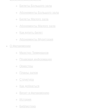
Билеты Большого зала
Абонементы Большого зала
Билеты Малого зала
Абонементы Малого зала
Как купить билет
Абонементы Музитория
О филармонии
Маэстро Темирканов
Правовая информация
Оркестры
Планы залов
Структура
Как добраться
Визит в филармонию
История
Библиотека