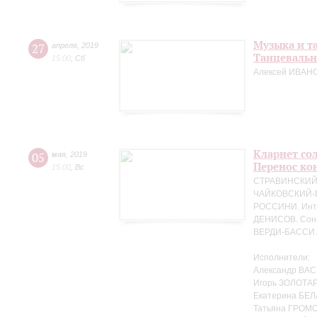
Музыка и т
27
апреля
,
2019
Танцевальн
15:00
,
Сб
Алексей ИВАНО
Кларнет сол
05
мая
,
2019
Перенос кон
15:00
,
Вс
СТРАВИНСКИЙ. 
ЧАЙКОВСКИЙ-БЕ
РОССИНИ. Интр
ДЕНИСОВ. Сона
ВЕРДИ-БАССИ. 
Исполнители:
Александр ВАС
Игорь ЗОЛОТАР
Екатерина БЕЛ
Татьяна ГРОМО