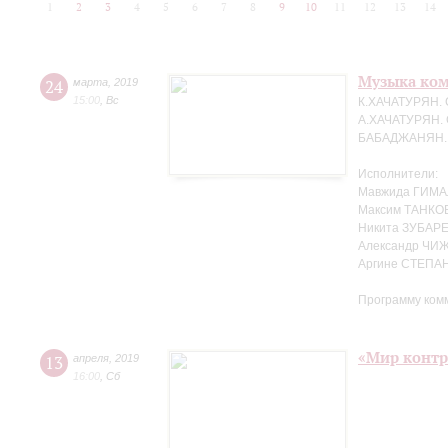
1
2
3
4
5
6
7
8
9
10
11
12
13
14
Музыка ко
24
марта
,
2019
15:00
,
Вс
К.ХАЧАТУРЯН. 
А.ХАЧАТУРЯН. 
БАБАДЖАНЯН. Т
Исполнители:
Мавжида ГИМА
Максим ТАНКО
Никита ЗУБАРЕ
Александр ЧИЖ
Аргине СТЕПАН
Программу ком
«Мир контр
13
апреля
,
2019
16:00
,
Сб