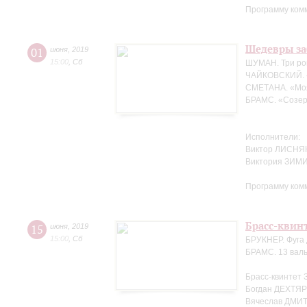
Программу ком
Шедевры за
01
июня
,
2019
15:00
,
Сб
ШУМАН. Три ро
ЧАЙКОВСКИЙ. 
СМЕТАНА. «Мо
БРАМС. «Созер
Исполнители:
Виктор ЛИСНЯК
Виктория ЗИМ
Программу ком
Брасс-квин
15
июня
,
2019
15:00
,
Сб
БРУКНЕР. Фуга 
БРАМС. 13 валь
Брасс-квинтет 
Богдан ДЕХТЯР
Вячеслав ДМИТ