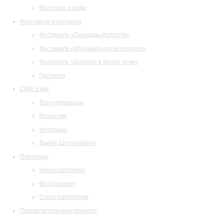
Ресторан и кафе
Фестивали и гастроли
Фестиваль «Площадь Искусств»
Фестиваль «Музыкальная коллекция»
Фестиваль «Барокко в белую ночь»
Гастроли
СМИ о нас
Все публикации
Рецензии
Интервью
Время Шостаковича
Партнеры
Наши партнеры
Фотогалерея
Стать партнером
Просветительские проекты