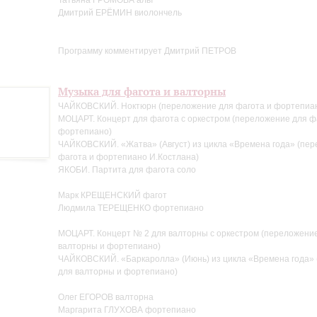
Татьяна ГРОМОВА альт
Дмитрий ЕРЁМИН виолончель
Программу комментирует Дмитрий ПЕТРОВ
Музыка для фагота и валторны
ЧАЙКОВСКИЙ. Ноктюрн (переложение для фагота и фортепиан
МОЦАРТ. Концерт для фагота с оркестром (переложение для ф
фортепиано)
ЧАЙКОВСКИЙ. «Жатва» (Август) из цикла «Времена года» (пе
фагота и фортепиано И.Костлана)
ЯКОБИ. Партита для фагота соло
Марк КРЕЩЕНСКИЙ фагот
Людмила ТЕРЕЩЕНКО фортепиано
МОЦАРТ. Концерт № 2 для валторны с оркестром (переложени
валторны и фортепиано)
ЧАЙКОВСКИЙ. «Баркаролла» (Июнь) из цикла «Времена года»
для валторны и фортепиано)
Олег ЕГОРОВ валторна
Маргарита ГЛУХОВА фортепиано