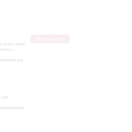
Запись закрыта
о И.Костлана)
агота и
реложение для
е для
 (переложение