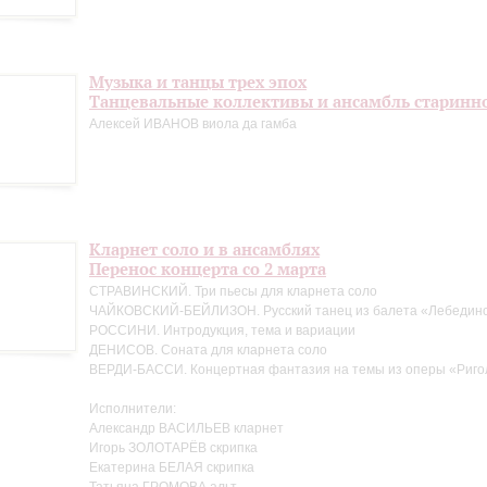
Музыка и танцы трех эпох
Танцевальные коллективы и ансамбль старинн
Алексей ИВАНОВ виола да гамба
Кларнет соло и в ансамблях
Перенос концерта со 2 марта
СТРАВИНСКИЙ. Три пьесы для кларнета соло
ЧАЙКОВСКИЙ-БЕЙЛИЗОН. Русский танец из балета «Лебедино
РОССИНИ. Интродукция, тема и вариации
ДЕНИСОВ. Соната для кларнета соло
ВЕРДИ-БАССИ. Концертная фантазия на темы из оперы «Риго
Исполнители:
Александр ВАСИЛЬЕВ кларнет
Игорь ЗОЛОТАРЁВ скрипка
Екатерина БЕЛАЯ скрипка