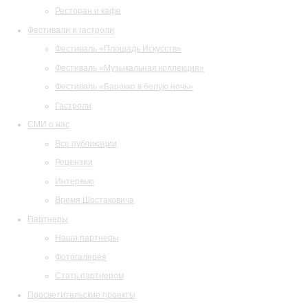
Ресторан и кафе
Фестивали и гастроли
Фестиваль «Площадь Искусств»
Фестиваль «Музыкальная коллекция»
Фестиваль «Барокко в белую ночь»
Гастроли
СМИ о нас
Все публикации
Рецензии
Интервью
Время Шостаковича
Партнеры
Наши партнеры
Фотогалерея
Стать партнером
Просветительские проекты