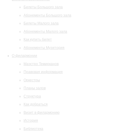
Билеты Большого зала
Абонементы Большого зала
Билеты Малого зала
Абонементы Малого зала
Как купить билет
Абонементы Музитория
О филармонии
Маэстро Темирканов
Правовая информация
Оркестры
Планы залов
Структура
Как добраться
Визит в филармонию
История
Библиотека