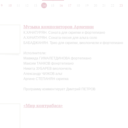
9
10
11
12
13
14
15
16
17
18
19
20
21
22
23
Музыка композиторов Армении
К.ХАЧАТУРЯН. Соната для скрипки и фортепиано
А.ХАЧАТУРЯН. Соната-песня для альта соло
БАБАДЖАНЯН. Трио для скрипки, виолончели и фортепиано
Исполнители:
Мавжида ГИМАЛЕТДИНОВА фортепиано
Максим ТАНКОВ фонртепиано
Никита ЗУБАРЕВ виолончель
Александр ЧИЖОВ альт
Аргине СТЕПАНЯН скрипка
Программу комментирует Дмитрий ПЕТРОВ
«Мир контрабаса»