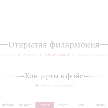
Открытая филармония
Музиторий
Экскурсии
Концерты в фойе
Волшебный дирижаб
Концерты в фойе
Анонсы
Как добраться
24
Январь
Февраль
Март
Апрель
Май
Июнь