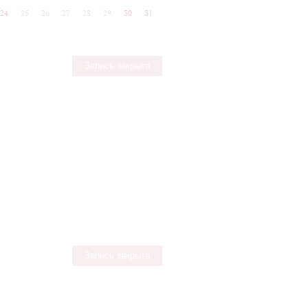
24
25
26
27
28
29
30
31
Запись закрыта
Запись закрыта