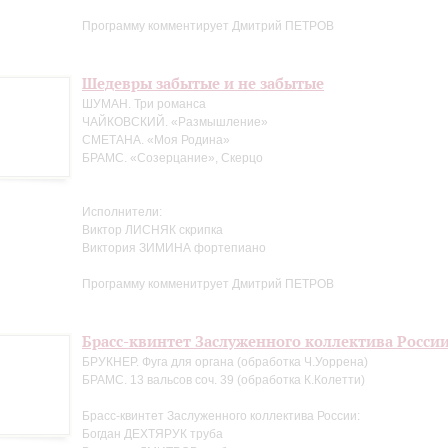
Программу комментирует Дмитрий ПЕТРОВ
Шедевры забытые и не забытые
ШУМАН. Три романса
ЧАЙКОВСКИЙ. «Размышление»
СМЕТАНА. «Моя Родина»
БРАМС. «Созерцание», Скерцо
Исполнители:
Виктор ЛИСНЯК скрипка
Виктория ЗИМИНА фортепиано
Программу комменитрует Дмитрий ПЕТРОВ
Брасс-квинтет Заслуженного коллектива Росси
БРУКНЕР. Фуга для органа (обработка Ч.Уоррена)
БРАМС. 13 вальсов соч. 39 (обработка К.Колетти)
Брасс-квинтет Заслуженного коллектива России:
Богдан ДЕХТЯРУК труба