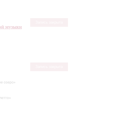
Запись закрыта
ой музыки
Запись закрыта
е озеро»
летто»