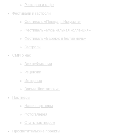
Ресторан и кафе
Фестивали и гастроли
Фестиваль «Площадь Искусств»
Фестиваль «Музыкальная коллекция»
Фестиваль «Барокко в белую ночь»
Гастроли
СМИ о нас
Все публикации
Рецензии
Интервью
Время Шостаковича
Партнеры
Наши партнеры
Фотогалерея
Стать партнером
Просветительские проекты