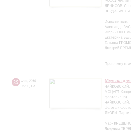
РОССИНИ. Интр
ДЕНИСОВ. Сона
ВЕРДИ-БАССИ. 
Исполнители:
Александр ВАС
Игорь ЗОЛОТАР
Екатерина БЕЛ
Татьяна ГРОМО
Дмитрий ЕРЁМ
Программу ком
Музыка для
25
мая
,
2019
15:00
,
Сб
ЧАЙКОВСКИЙ. Н
МОЦАРТ. Концер
фортепиано)
ЧАЙКОВСКИЙ. «
фагота и форте
ЯКОБИ. Партит
Марк КРЕЩЕНС
Людмила ТЕРЕ