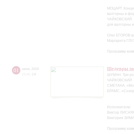
МОЦАРТ. Конце
валторны и фо
ЧАЙКОВСКИЙ. «
для валторны 
Олег ЕГОРОВ в
Маргарита ГЛ
Программу ком
Шедевры за
01
июня
,
2019
15:00
,
Сб
ШУМАН. Три ро
ЧАЙКОВСКИЙ. 
СМЕТАНА. «Мо
БРАМС. «Созер
Исполнители:
Виктор ЛИСНЯК
Виктория ЗИМ
Программу ком