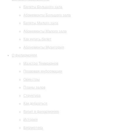
Билеты Большого зала
Абонементы Большого зала
Билеты Малого зала
Абонементы Малого зала
Как купить билет
Абонементы Музитория
О филармонии
Маэстро Темирканов
Правовая информация
Оркестры
Планы залов
Структура
Как добраться
Визит в филармонию
История
Библиотека