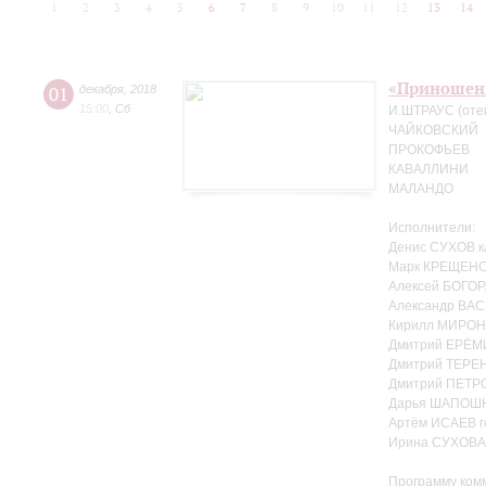
1
2
3
4
5
6
7
8
9
10
11
12
13
14
«Приношен
01
декабря
,
2018
15:00
,
Сб
И.ШТРАУС (оте
ЧАЙКОВСКИЙ
ПРОКОФЬЕВ
КАВАЛЛИНИ
МАЛАНДО
Исполнители:
Денис СУХОВ к
Марк КРЕЩЕНС
Алексей БОГОР
Александр ВАС
Кирилл МИРОН
Дмитрий ЕРЁМ
Дмитрий ТЕРЕ
Дмитрий ПЕТРО
Дарья ШАПОШ
Артём ИСАЕВ г
Ирина СУХОВА 
Программу ком