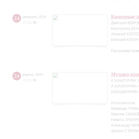
Камерные п
24
февраля
,
2019
15:00
,
Вс
Дмитрий ВОРО
Екатерина БЕЛ
Алексей КОПТЕ
Евгений КОГАН
Программу ком
Музыка ко
24
марта
,
2019
15:00
,
Вс
К.ХАЧАТУРЯН. 
А.ХАЧАТУРЯН. 
БАБАДЖАНЯН. Т
Исполнители:
Мавжида ГИМА
Максим ТАНКО
Никита ЗУБАРЕ
Александр ЧИЖ
Аргине СТЕПАН