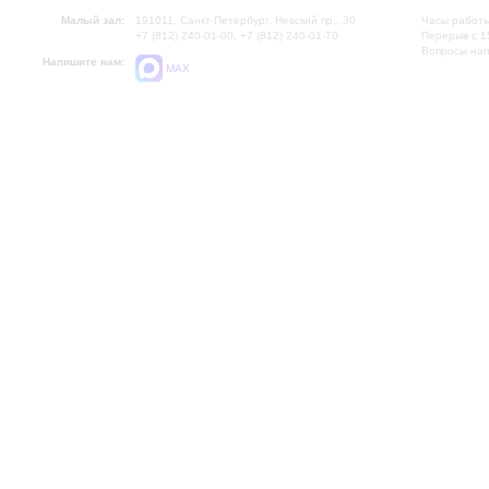
Малый зал:
191011, Санкт-Петербург, Невский пр., 30
Часы работы
+7 (812) 240-01-00, +7 (812) 240-01-70
Перерыв с 1
Вопросы на
Напишите нам:
MAX