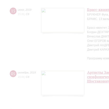
Брасс-квин
15
июня
,
2019
15:00
,
Сб
БРУКНЕР. Фуга 
БРАМС. 13 валь
Брасс-квинтет 
Богдан ДЕХТЯР
Вячеслав ДМИТ
Олег ЕГОРОВ в
Дмитрий АНДР
Дмитрий КАРА
Программу ком
Артисты За
05
октября
,
2019
симфоничес
15:00
,
Сб
Шостакови