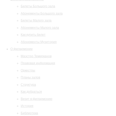
Билеты Большого зала
Абонементы Большого зала
Билеты Малого зала
Абонементы Малого зала
Как купить билет
Абонементы Музитория
О филармонии
Маэстро Темирканов
Правовая информация
Оркестры
Планы залов
Структура
Как добраться
Визит в филармонию
История
Библиотека