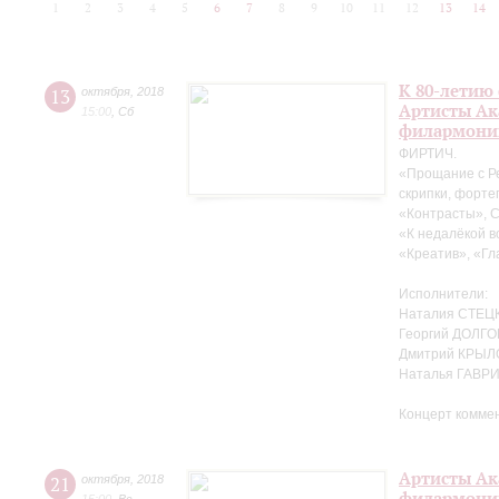
1
2
3
4
5
6
7
8
9
10
11
12
13
14
К 80-летию
13
октября
,
2018
Артисты Ак
15:00
,
Сб
филармони
ФИРТИЧ.
«Прощание с Р
скрипки, форте
«Контрасты», 
«К недалёкой в
«Креатив», «Гл
Исполнители:
Наталия СТЕЦК
Георгий ДОЛГО
Дмитрий КРЫЛ
Наталья ГАВР
Концерт комме
Артисты Ак
21
октября
,
2018
филармонии