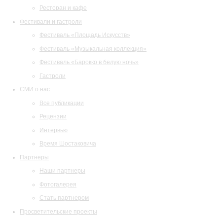
Ресторан и кафе
Фестивали и гастроли
Фестиваль «Площадь Искусств»
Фестиваль «Музыкальная коллекция»
Фестиваль «Барокко в белую ночь»
Гастроли
СМИ о нас
Все публикации
Рецензии
Интервью
Время Шостаковича
Партнеры
Наши партнеры
Фотогалерея
Стать партнером
Просветительские проекты