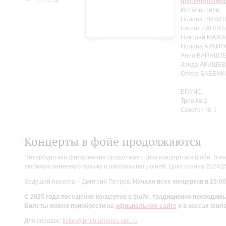
15:00
,
Вс
Исполнители:
Полина НИКИТ
Баграт ЛАППО 
Николай МАЖА
Полина АРХИП
Анна ВАЙНШТЕ
Занда АКИШЕВ
Олеся БАБЕНК
БРАМС.
Трио № 2
Секстет № 1
Концерты в фойе продолжаются
Петербургская филармония продолжает цикл концертов в фойе. В но
любимую камерную музыку и рассказывать о ней. Цикл сезона 2024/
Ведущий проекта – Дмитрий Петров.
Начало всех концертов в 15:00
С 2025 года посещение концертов в фойе, традиционно проводи
Билеты можно приобрести на
официальном сайте
и в кассах фил
Для справок:
ticket@philharmonia.spb.ru