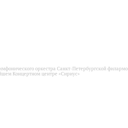
имфонического оркестра Санкт-Петербургской филарм
йшем Концертном центре «Сириус»