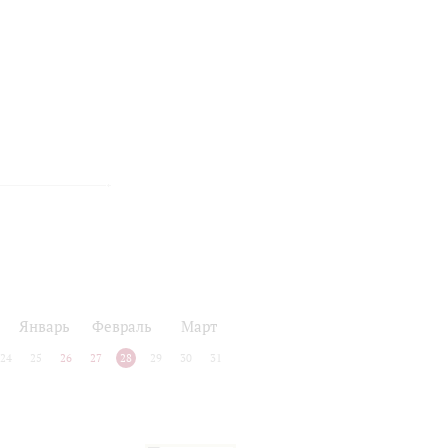
Январь
Февраль
Март
24
25
26
27
28
29
30
31