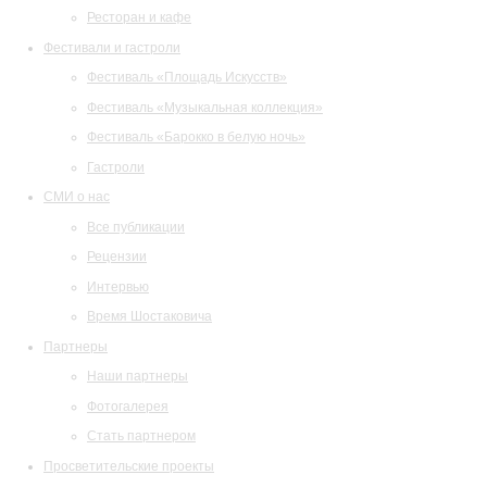
Ресторан и кафе
Фестивали и гастроли
Фестиваль «Площадь Искусств»
Фестиваль «Музыкальная коллекция»
Фестиваль «Барокко в белую ночь»
Гастроли
СМИ о нас
Все публикации
Рецензии
Интервью
Время Шостаковича
Партнеры
Наши партнеры
Фотогалерея
Стать партнером
Просветительские проекты