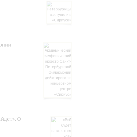
онии
ыйдет». О