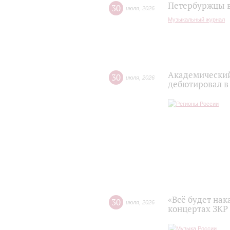
Петербуржцы в
30
июля
,
2026
Музыкальный журнал
Академический
30
июля
,
2026
дебютировал в
«Всё будет нак
30
июля
,
2026
концертах ЗКР