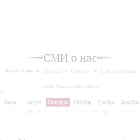
СМИ о нас
Все публикации
Рецензии
Интервью
Время Шостаковича
сегодня 07 августа 2026, пятница
24
Июль
Август
Сентябрь
Октябрь
Ноябрь
Декабрь
9
10
11
12
13
14
15
16
17
18
19
20
21
22
23