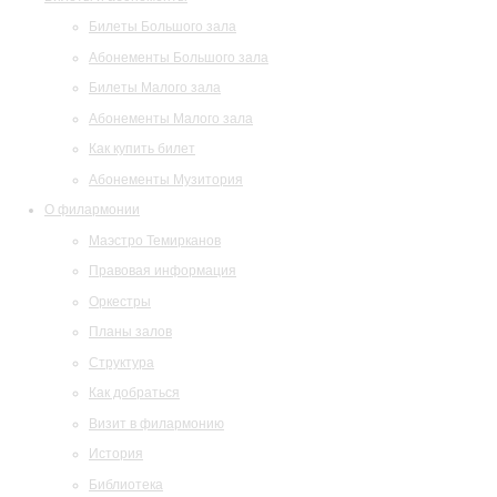
Билеты Большого зала
Абонементы Большого зала
Билеты Малого зала
Абонементы Малого зала
Как купить билет
Абонементы Музитория
О филармонии
Маэстро Темирканов
Правовая информация
Оркестры
Планы залов
Структура
Как добраться
Визит в филармонию
История
Библиотека