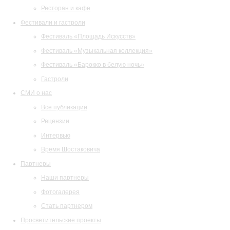
Ресторан и кафе
Фестивали и гастроли
Фестиваль «Площадь Искусств»
Фестиваль «Музыкальная коллекция»
Фестиваль «Барокко в белую ночь»
Гастроли
СМИ о нас
Все публикации
Рецензии
Интервью
Время Шостаковича
Партнеры
Наши партнеры
Фотогалерея
Стать партнером
Просветительские проекты