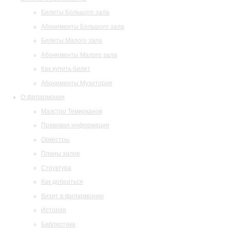
Билеты Большого зала
Абонементы Большого зала
Билеты Малого зала
Абонементы Малого зала
Как купить билет
Абонементы Музитория
О филармонии
Маэстро Темирканов
Правовая информация
Оркестры
Планы залов
Структура
Как добраться
Визит в филармонию
История
Библиотека