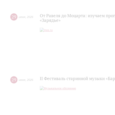
От Равеля до Моцарта: изучаем про
29
июня
,
2026
«Зарядье»
II Фестиваль старинной музыки «Баро
29
июня
,
2026