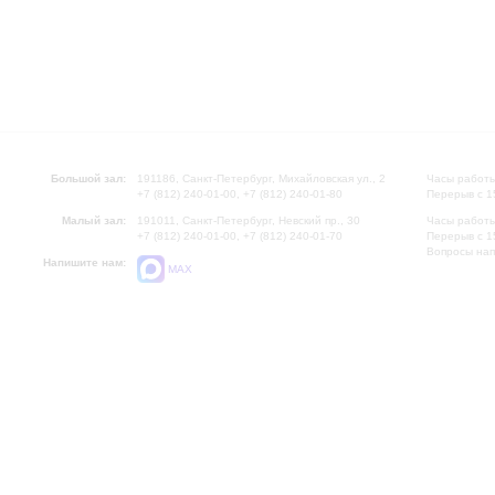
Большой зал:
191186, Санкт-Петербург, Михайловская ул., 2
Часы работы
+7 (812) 240-01-00, +7 (812) 240-01-80
Перерыв с 1
Малый зал:
191011, Санкт-Петербург, Невский пр., 30
Часы работы
+7 (812) 240-01-00, +7 (812) 240-01-70
Перерыв с 1
Вопросы на
Напишите нам:
MAX