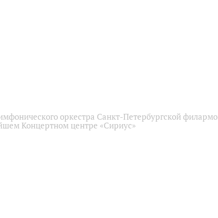
имфонического оркестра Санкт-Петербургской филарм
йшем Концертном центре «Сириус»