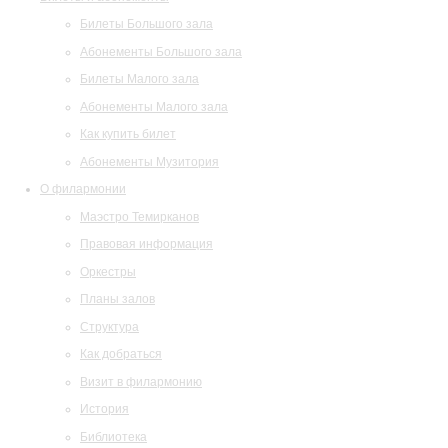
Билеты Большого зала
Абонементы Большого зала
Билеты Малого зала
Абонементы Малого зала
Как купить билет
Абонементы Музитория
О филармонии
Маэстро Темирканов
Правовая информация
Оркестры
Планы залов
Структура
Как добраться
Визит в филармонию
История
Библиотека