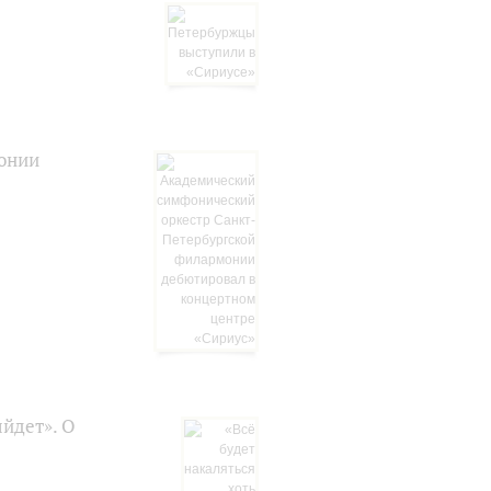
онии
ыйдет». О