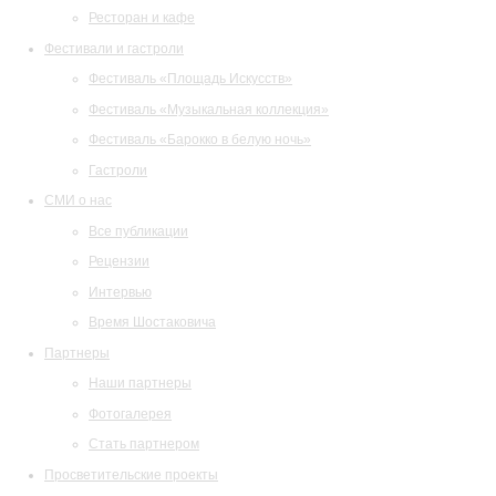
Ресторан и кафе
Фестивали и гастроли
Фестиваль «Площадь Искусств»
Фестиваль «Музыкальная коллекция»
Фестиваль «Барокко в белую ночь»
Гастроли
СМИ о нас
Все публикации
Рецензии
Интервью
Время Шостаковича
Партнеры
Наши партнеры
Фотогалерея
Стать партнером
Просветительские проекты