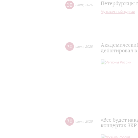
Петербуржцы в
30
июля
,
2026
Музыкальный журнал
Академический
30
июля
,
2026
дебютировал в
«Всё будет нак
30
июля
,
2026
концертах ЗКР