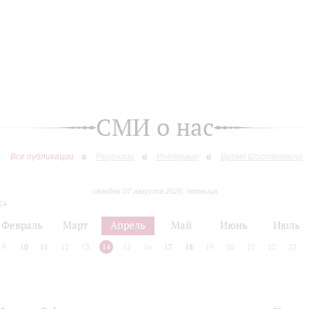
СМИ о нас
Все публикации
Рецензии
Интервью
Время Шостаковича
сегодня 07 августа 2026, пятница
24
Февраль
Март
Апрель
Май
Июнь
Июль
9
10
11
12
13
14
15
16
17
18
19
20
21
22
23