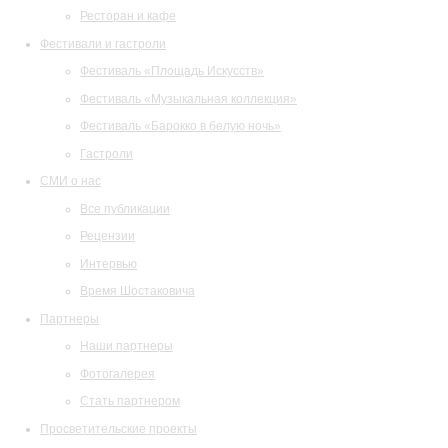
Ресторан и кафе
Фестивали и гастроли
Фестиваль «Площадь Искусств»
Фестиваль «Музыкальная коллекция»
Фестиваль «Барокко в белую ночь»
Гастроли
СМИ о нас
Все публикации
Рецензии
Интервью
Время Шостаковича
Партнеры
Наши партнеры
Фотогалерея
Стать партнером
Просветительские проекты