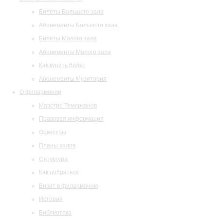
Билеты Большого зала
Абонементы Большого зала
Билеты Малого зала
Абонементы Малого зала
Как купить билет
Абонементы Музитория
О филармонии
Маэстро Темирканов
Правовая информация
Оркестры
Планы залов
Структура
Как добраться
Визит в филармонию
История
Библиотека