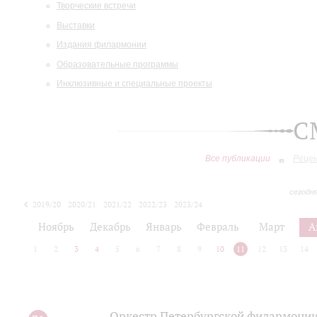
Творческие встречи
Выставки
Издания филармонии
Образовательные программы
Инклюзивные и специальные проекты
С
Все публикации
Реце
сегодн
2019/20
2020/21
2021/22
2022/23
2023/24
2024/25
2025/26
Ноябрь
Декабрь
Январь
Февраль
Март
А
1
2
3
4
5
6
7
8
9
10
11
12
13
14
Оркестр Петербургской филармонии