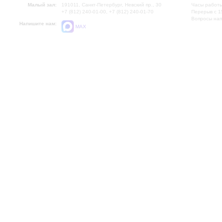
Малый зал:
191011, Санкт-Петербург, Невский пр., 30
Часы работы
+7 (812) 240-01-00, +7 (812) 240-01-70
Перерыв с 1
Вопросы на
Напишите нам:
MAX