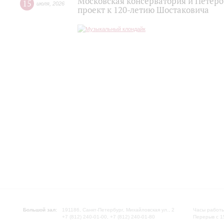
Московская консерватория и Петер
15
июля
,
2026
проект к 120-летию Шостаковича
Большой зал:
191186, Санкт-Петербург, Михайловская ул., 2
Часы работы
+7 (812) 240-01-00, +7 (812) 240-01-80
Перерыв с 1