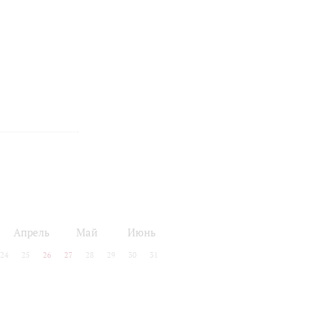
Апрель
Май
Июнь
24
25
26
27
28
29
30
31