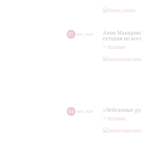
Анна Макарова
07
мая
,
2026
сегодня по все
Интервью
«Лебединые ру
04
мая
,
2026
Интервью