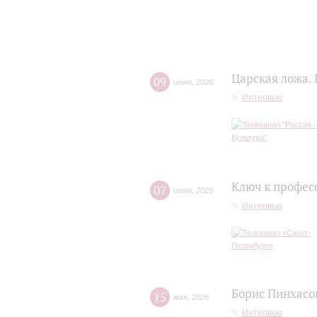
Царская ложа.
09
июня
,
2026
Интервью
Ключ к профес
07
июня
,
2026
Интервью
Борис Пинхасов
15
мая
,
2026
Интервью