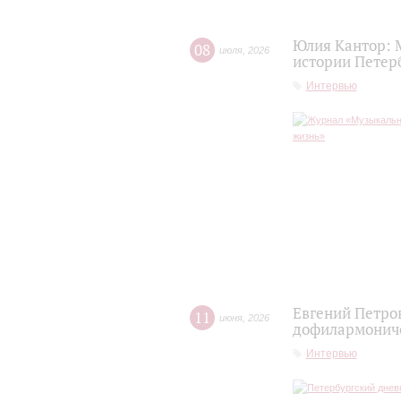
Юлия Кантор: М
08
июля
,
2026
истории Петер
Интервью
Евгений Петро
11
июня
,
2026
дофилармониче
Интервью