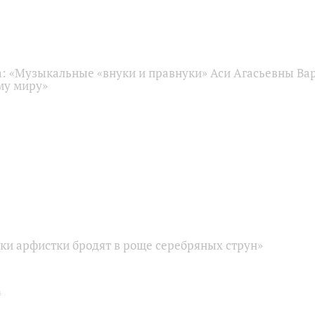
: «Музыкальные «внуки и правнуки» Аси Агасьевны Ва
му миру»
ки арфистки бродят в роще серебряных струн»