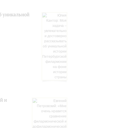
б уникальной
й и