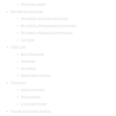
Ресторан и кафе
Фестивали и гастроли
Фестиваль «Площадь Искусств»
Фестиваль «Музыкальная коллекция»
Фестиваль «Барокко в белую ночь»
Гастроли
СМИ о нас
Все публикации
Рецензии
Интервью
Время Шостаковича
Партнеры
Наши партнеры
Фотогалерея
Стать партнером
Просветительские проекты