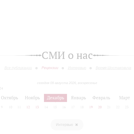
СМИ о нас
Все публикации
Рецензии
Интервью
Время Шостаковича
сегодня 09 августа 2026, воскресенье
24
Октябрь
Ноябрь
Декабрь
Январь
Февраль
Март
9
10
11
12
13
14
15
16
17
18
19
20
21
22
23
Интервью