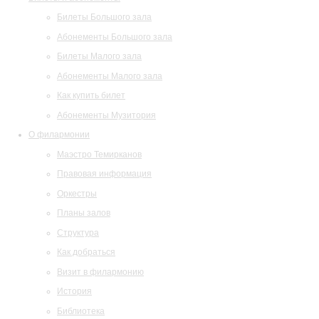
Билеты Большого зала
Абонементы Большого зала
Билеты Малого зала
Абонементы Малого зала
Как купить билет
Абонементы Музитория
О филармонии
Маэстро Темирканов
Правовая информация
Оркестры
Планы залов
Структура
Как добраться
Визит в филармонию
История
Библиотека